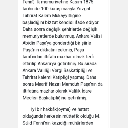
Fennî, İlk memuriyetine Kasım 1875
tarihinde 100 kuruş maaşla Yozgat
Tahrirat Kalem Mukayyitliğine
başladığını bizzat kendisi ifade ediyor.
Daha sonra değişik şehirlerde değişik
memuriyetlerde bulunmuş. Ankara Valisi
Abidin Paşa’ya gönderdiği bir şiirle
Paşa’nın dikkatini çekmiş, Paşa
tarafından iltifata mazhar olarak terfi
ettirilip Ankara’ya getirilmiş. Bu sırada
Ankara Valiliği Vergi Başkatipliği ve
Tahrirat kalemi Katipliği yapmış. Daha
sonra Maarif Nazırı Memduh Paşa’nın da
iltifatına mazhar olarak Valilik İdare
Meclisi Başkatipliğine getirilmiş.
İyi bir hakkâk(oyma) ve hattat
olduğunda herkesin müttefik olduğu M.
Sa’id Fenni’nin kazıdığı mühürlerden