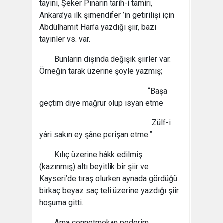
tayini, Şeker Pınarın tarih-i tamiri,
Ankara’ya ilk şimendifer ’in getirilişi için
Abdülhamit Han’a yazdığı şiir, bazı
tayinler vs. var.
Bunların dışında değişik şiirler var.
Örneğin tarak üzerine şöyle yazmış;
“Başa
geçtim diye mağrur olup isyan etme
Zülf-i
yâri sakın ey şâne perişan etme.”
Kılıç üzerine hâkk edilmiş
(kazınmış) altı beyitlik bir şiir ve
Kayseri’de tıraş olurken aynada gördüğü
birkaç beyaz saç teli üzerine yazdığı şiir
hoşuma gitti.
Ama cennetmekan pederim