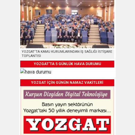
YOZGAT’TA KAMU KURUMLARINDAN İŞ SAĞLIĞI İSTİŞARE
TOPLANTISI
YOZGAT'TA 5 GÜNLÜK HAVA DURUMU
YOZGAT İÇİN GÜNÜN NAMAZ VAKİTLERİ