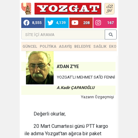
8,555
4,139
208
167
GÜNCEL
POLİTİKA
ASAYİŞ
BELEDİYE
SAĞLIK
EKONOMİ
TEKN
A'DAN Z'YE
YOZGAT’LI MEHMET SA’ÎD FENNİ
A.Kadir ÇAPANOĞLU
Yazarın Özgeçmişi
Değerli okurlar,
20 Mart Cumartesi günü PTT kargo
ile adıma Yozgat’tan ağırca bir paket