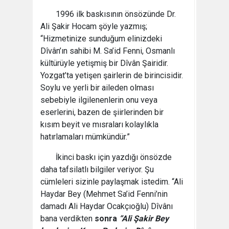
1996 ilk baskısının önsözünde Dr.
Ali Şakir Hocam şöyle yazmış;
“Hizmetinize sunduğum elinizdeki
Dîvân’ın sahibi M. Sa’id Fenni, Osmanlı
kültürüyle yetişmiş bir Dîvân Şairidir.
Yozgat’ta yetişen şairlerin de birincisidir.
Soylu ve yerli bir aileden olması
sebebiyle ilgilenenlerin onu veya
eserlerini, bazen de şiirlerinden bir
kısım beyit ve mısraları kolaylıkla
hatırlamaları mümkündür.”
İkinci baskı için yazdığı önsözde
daha tafsilatlı bilgiler veriyor. Şu
cümleleri sizinle paylaşmak istedim. “Ali
Haydar Bey (Mehmet Sa’id Fenni’nin
damadı Ali Haydar Ocakçıoğlu) Dîvânı
bana verdikten
sonra
“Ali Şakir Bey