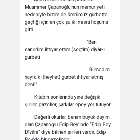
Muammer Çapanoğlu’nun memuriyeti
nedeniyle bizim de ömrümüz gurbette
geçtiği için en çok şu iki mısra hoşuma
gitti.
“Ben
sanırdım ihtiyar ettim (seçtim) diyâr-ı
gurbeti
Bilmedim
hayfâ ki (heyhat) gurbet ihtiyar etmiş
beni!”
Kitabın sonlarında yine değişik
şiirler, gazeller, şarkılar epey yer tutuyor.
Değerli okurlar, benim büyük dayım
olan Çapanoğlu Edip Bey’inde “Edip Bey
Dîvânı” diye bilinen şiirleri vardır. Edip
Bey’de bir gazelinde: