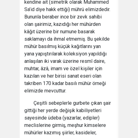
kendine ait (simetrik olarak Muhammed
Sa’id diye hakk ettiği) mührü elimizdedir.
Bununla beraber ince bir zevk sahibi
olan şairimiz, kazıdığı her mühürden
kâğıt üzerine bir numune basarak
saklamayı da ihmal etmemiş. Bu şekilde
mühür basılmış küçük kağıtlarını yan
yana yapıştırılarak koleksiyon yapıldığı
anlaşılan iki varak üzerine resmî daire,
muhtar, âzâ, imam ve özel kişiler için
kazılan ve her birisi sanat eseri olan
takriben 170 kadar basılı mühür örneği
elimizde mevcuttur.
Çeşitli sebeplerle gurbete çıkan şair
gittiği her yerde değişik kabiliyetleri
sayesinde üdeba (yazarlar, edipler)
meclislerine girmiş, meşhur kimselere
mühürler kazımış şiirler, kasideler,