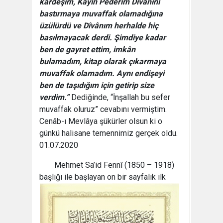
kardeşim, Kayın Pederim Dîvânını
bastırmaya muvaffak olamadığına
üzülürdü ve Dîvânım herhalde hiç
basılmayacak derdi. Şimdiye kadar
ben de gayret ettim, imkân
bulamadım, kitap olarak çıkarmaya
muvaffak olamadım. Aynı endişeyi
ben de taşıdığım için getirip size
verdim.”
Dediğinde, “İnşallah bu sefer
muvaffak oluruz” cevabını vermiştim.
Cenâb-ı Mevlâya şükürler olsun ki o
günkü halisane temennimiz gerçek oldu.
01.07.2020
Mehmet Sa’id Fennî (1850 – 1918)
başlığı ile
başlayan on bir sayfalık ilk