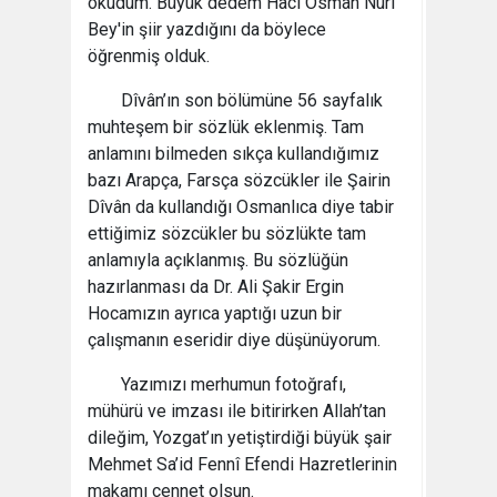
okudum. Büyük dedem Hacı Osman Nuri
Bey'in şiir yazdığını da böylece
öğrenmiş olduk.
Dîvân’ın son bölümüne 56 sayfalık
muhteşem bir sözlük eklenmiş. Tam
anlamını bilmeden sıkça kullandığımız
bazı Arapça, Farsça sözcükler ile Şairin
Dîvân da kullandığı Osmanlıca diye tabir
ettiğimiz sözcükler bu sözlükte tam
anlamıyla açıklanmış. Bu sözlüğün
hazırlanması da Dr. Ali Şakir Ergin
Hocamızın ayrıca yaptığı uzun bir
çalışmanın eseridir diye düşünüyorum.
Yazımızı merhumun fotoğrafı,
mühürü ve imzası ile bitirirken Allah’tan
dileğim, Yozgat’ın yetiştirdiği büyük şair
Mehmet Sa’id Fennî Efendi Hazretlerinin
makamı cennet olsun.