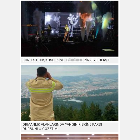
SORFEST COŞKUSU İKİNCİ GÜNÜNDE ZİRVEYE ULAŞTI
ORMANLIK ALANLARINDA YANGIN RİSKİNE KARŞI
DÜRBÜNLÜ GÖZETİM