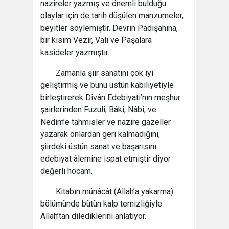
nazireler yazmış ve önemli bulduğu
olaylar için de tarih düşülen manzumeler,
beyitler söylemiştir. Devrin Padişahına,
bir kısım Vezir, Vali ve Paşalara
kasideler yazmıştır.
Zamanla şiir sanatını çok iyi
geliştirmiş ve bunu üstün kabiliyetiyle
birleştirerek Dîvân Edebiyatı’nın meşhur
şairlerinden Fuzulî, Bâkî, Nâbî, ve
Nedim’e tahmisler ve nazire gazeller
yazarak onlardan geri kalmadığını,
şiirdeki üstün sanat ve başarısını
edebiyat âlemine ispat etmiştir diyor
değerli hocam.
Kitabın münâcât (Allah’a yakarma)
bölümünde bütün kalp temizliğiyle
Allah’tan dilediklerini anlatıyor.