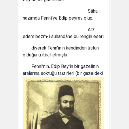
Sâha-i
nazımda Fennî’ye Edîp peyrev olup,
Arz
edem bezm-i sühandâne bu rengin eseri
diyerek Fenn’inin kendinden üstün
olduğunu itiraf etmiştir.
Fennî’nin, Edip Bey'in bir gazelinin
aralarına
soktuğu taştirleri (bir gazeldeki