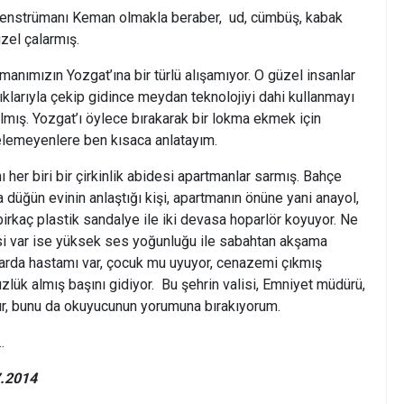
lenstrümanı Keman olmakla beraber, ud, cümbüş, kabak
el çalarmış.
manımızın Yozgat’ına bir türlü alışamıyor. O güzel insanlar
arlıklarıyla çekip gidince meydan teknolojiyi dahi kullanmayı
mış. Yozgat’ı öylece bırakarak bir lokma ekmek için
gelemeyenlere ben kısaca anlatayım.
ı her biri bir çirkinlik abidesi apartmanlar sarmış. Bahçe
 düğün evinin anlaştığı kişi, apartmanın önüne yani anayol,
birkaç plastik sandalye ile iki devasa hoparlör koyuyor. Ne
si var ise yüksek ses yoğunluğu ile sabahtan akşama
alarda hastamı var, çocuk mu uyuyor, cenazemi çıkmış
zlük almış başını gidiyor. Bu şehrin valisi, Emniyet müdürü,
r, bunu da okuyucunun yorumuna bırakıyorum.
…
7.2014