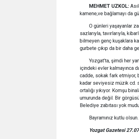
MEHMET UZKOL:
Ası
kamene,ve bağlamayı da güz
O günleri yaşayanlar za
sazlarıyla, tavırlarıyla, kib
bilmeyen genç kuşaklara kal
gurbete çıkıp da bir daha 
Yozgat’ta, şimdi her yan
içindeki evler kalmayınca da
cadde, sokak fark etmiyor, 
kadar seviyesiz müzik cd. 
ortalığı yıkıyor. Komşu bin
umurunda değil. Bir görgüsü
Belediye zabıtası yok mudu
Bayramınız kutlu olsun
Yozgat Gazetesi 27.0