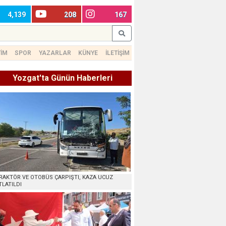
4,139
208
167
TİM
SPOR
YAZARLAR
KÜNYE
İLETİŞİM
Yozgat'ta Günün Haberleri
RAKTÖR VE OTOBÜS ÇARPIŞTI, KAZA UCUZ
TLATILDI