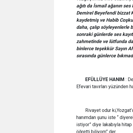
ağıtı da İsmail ağanın ses 
Demirel Beyefendi bizzat 
kaydetmiş ve Habib Coşkuns
daha, çalıp söyleyenlerle
sonraki günlerde ses kayı
zahmetinde ve lütfunda da
binlerce teşekkür Sayın A
sırasında günlerce bıkmad
EFÜLLÜYE HANIM
: De
Efevari tavırları yüzünden h
Rivayet odur ki,Yozgat’ı
hanımdan şunu iste “ diyere
istiyor” diye lakabıyla hit
öğretti biliyom” der.