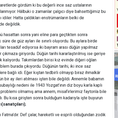
aretlerde gördüm ki bu değerli ince saz ustalarının
tırlanmıyor. Hâlbuki o zamanlar çalgıcı diye bahsettiğimiz bu
çı idiler. Hatta çaldıkları enstrümanların belki de
nde değildik.
ü hasattan sonra yani eline para geçtikten sonra
süre de güz ayları ile sınırlı oluyordu. Bu aylara birde
rı tesadüf ediyorsa iki bayram arası düğün yapılmaz
r çıkmaza giriyordu. Düğün tarihi kararlaştırılmış ise geriye
k kalıyordu. Takımlardan birisi kız evinde diğeri oğlan
oblem burada çıkıyordu. Düğünün tarihi, iki ince saz
ere bağlı idi. Eğer kıştan tedbirli olmayıp biraz ihmalkâr
bir ay ileri atılması işten bile değildi. Annemle babamın
aylığı nedeni ile 1943 Yozgat’ının diz boyu karla kaplı
z problemi olmamış ama annem, misafirlerimiz faytonla bile
dı. Bu kısa girişten sonra bulduğum kadarıyla işte buyurun
ı
(sanatçıları)
;
ı Fatma’dır. Def çalar, hareketli ve esprili olduğundan zodik