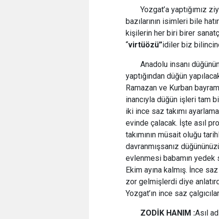
Yozgat’a yaptığımız ziy
bazılarının isimleri bile ha
kişilerin her biri birer sanat
“
virtüözü”
idiler biz bilinci
Anadolu insanı düğünün
yaptığından düğün yapılacak 
Ramazan ve Kurban bayramla
inancıyla düğün işleri tam bi
iki ince saz takımı ayarlama
evinde çalacak. İşte asıl pr
takımının müsait oluğu tarihl
davranmışsanız düğününüzün 
evlenmesi babamın yedek sub
Ekim ayına kalmış. İnce sa
zor gelmişlerdi diye anlatır
Yozgat’ın ince saz çalgıcılar
ZODİK HANIM :
Asıl ad