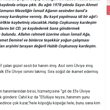
kaydında ortaya çıktı. Bu ağıtı 1978 yılında Sayın Ahmet
Kemancı Mezeliğin İsmail Ağanın sesinden band’a
oy kardeşime vermiş. Bu kayıt yapılmasa idi bir ağıt’ı
 birlikte kaybetmiş olacaktık.Habip Coşkunsoy kardeşim
tlarını bir CD. ye kaydederek bana göndermek
 bulundu. Allahın rahmeti üzerine olsun İsmail Ağa,
hmet Demirel ve binlerce teşekkür yoğun çalışması
an arşivini tarayan değerli Habib Coşkunsoy kardeşim.
f çalan güzel sesli bir hanım imiş. Asıl ismi Ülviye imiş.
alk Efe Ülviye ismini takmış. Sıra söğüt de ikamet edermiş.
n hanımlarından birisi, hizmetçisine “git de Efe Ülviye
k gönderir. Cahil kız da “Efüllüye teyze, hanımım şunu
ap edince çok kızar,”hele köpoğlu köpeğe hele, bunu sana kim