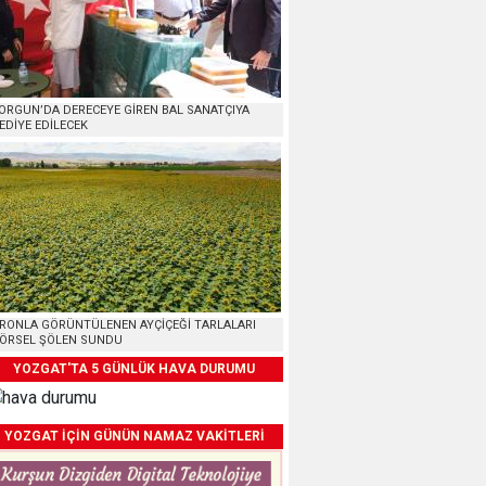
ORGUN’DA DERECEYE GİREN BAL SANATÇIYA
EDİYE EDİLECEK
RONLA GÖRÜNTÜLENEN AYÇİÇEĞİ TARLALARI
ÖRSEL ŞÖLEN SUNDU
YOZGAT'TA 5 GÜNLÜK HAVA DURUMU
YOZGAT İÇİN GÜNÜN NAMAZ VAKİTLERİ