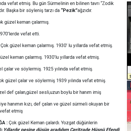
nda vefat etmiş. Bu gün Sürmelinin en bilinen tavrı “Zodik
ır. Başka bir söyleniş tarzı da
“Pezik”
ağzıdır.
k güzel keman çalarmış.
970’lerde vefat etti.
Çok güzel keman çalarmış. 1930’ lu yıllarda vefat etmiş.
zel keman çalarmış. 1930’lu yıllarda vefat etmiş.
 çalar ve söylermiş. 1925 yılında vefat etmiş.
k güzel çalar ve söylermiş 1939 yılında vefat etmiş.
el def çalan,güzel sesli,uzun boylu bir hanım imiş
riye hanımın kızı, def çalan ve güzel sürmeli okuyan bir
 vefat etmiş
ĞA :
Çok güzel Keman çalardı. Yozgat düğünlerin
ı.
Yıllardır peşine düşüp aradığım Ceritzade Hüsnü Efendi