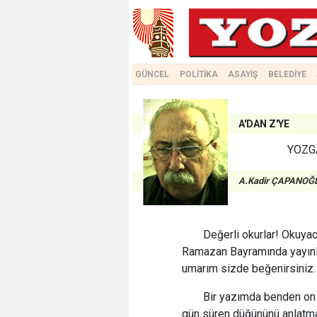
GÜNCEL
POLİTİKA
ASAYİŞ
BELEDİYE
A'DAN Z'YE
YOZG
A.Kadir ÇAPANOĞ
Değerli okurlar! Okuya
Ramazan Bayramında yayınla
umarım sizde beğenirsiniz.
Bir yazımda benden on i
gün süren düğününü anlatma