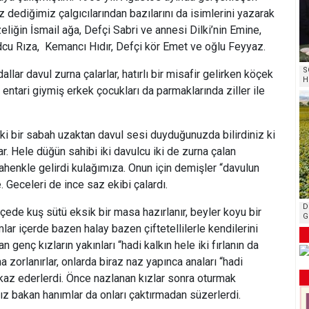
dediğimiz çalgıcılarından bazılarını da isimlerini yazarak
iğin İsmail ağa, Defçi Sabri ve annesi Dilki’nin Emine,
u Rıza, Kemancı Hıdır, Defçi kör Emet ve oğlu Feyyaz.
S
llar davul zurna çalarlar, hatırlı bir misafir gelirken köçek
H
entari giymiş erkek çocukları da parmaklarında ziller ile
ki bir sabah uzaktan davul sesi duyduğunuzda bilirdiniz ki
r. Hele düğün sahibi iki davulcu iki de zurna çalan
 ahenkle gelirdi kulağımıza. Onun için demişler “davulun
. Geceleri de ince saz ekibi çalardı.
D
çede kuş sütü eksik bir masa hazırlanır, beyler koyu bir
G
ar içerde bazen halay bazen çiftetellilerle kendilerini
n genç kızların yakınları “hadi kalkın hele iki fırlanın da
 zorlanırlar, onlarda biraz naz yapınca anaları “hadi
kaz ederlerdi. Önce nazlanan kızlar sonra oturmak
ız bakan hanımlar da onları çaktırmadan süzerlerdi.