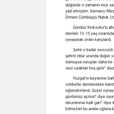
düğünde o zamanın ince saz 
yâd etmiştim. Kemancı Mezel
Ermeni Cümbüşçü Nubar, Udc
Gündüz Kırıksoku’lu abda
denilen 13-15 yaş civarında 
oynayarak onları karşılardı.
Şehir o kadar sessizdi 
şehrin öbür ucunda düğün va
tutmuşsa vuruşları daha bir
sesi uzaktan hoş gelir” diye
Yozgat’ın beylerine bah
sohbetle demlenirken hanıml
eğlendirirlerdi. Güzel oynaya
gönlümüz açılsın” diye oyuna
öbcelenme kalk gari” diye i
bilmezler bu arada oğluna k