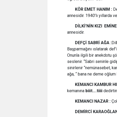
KÖR EMET HANIM :
De
annesidir. 1940’lı yıllarda v
DİLKİ’NİN KIZI EMİN
annesidir.
DEFÇİ SABRİ AĞA :
Dil
Başparmağını ıslatarak def’i
Onunla ilgili bir anekdotu 
seslenir. “Sabri seninle gid
sinirlenir “nemünasebet, kar
ağa, “ bana ne deme oğlum ka
KEMANCI KAMBUR HID
kemanına
biiit….tiiii
dedirtir
KEMANCI NAZAR :
Çok
DEMİRCİ KARAOĞLAN