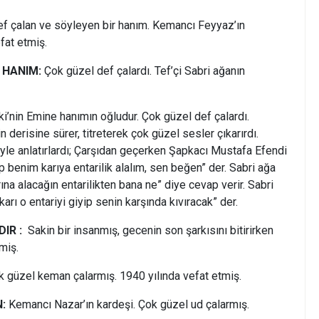
f çalan ve söyleyen bir hanım. Kemancı Feyyaz’ın
efat etmiş.
E HANIM:
Çok güzel def çalardı. Tef’çi Sabri ağanın
ki’nin Emine hanımın oğludur. Çok güzel def çalardı.
n derisine sürer, titreterek çok güzel sesler çıkarırdı.
şöyle anlatırlardı; Çarşıdan geçerken Şapkacı Mustafa Efendi
ip benim karıya entarilik alalım, sen beğen” der. Sabri ağa
ına alacağın entarilikten bana ne” diye cevap verir. Sabri
rı o entariyi giyip senin karşında kıvıracak” der.
IR :
Sakin bir insanmış, gecenin son şarkısını bitirirken
miş.
 güzel keman çalarmış. 1940 yılında vefat etmiş.
:
Kemancı Nazar’ın kardeşi. Çok güzel ud çalarmış.