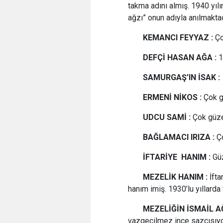
takma adını almış. 1940 yılı
ağzı” onun adıyla anılmaktad
KEMANCI FEYYAZ :
Ço
DEFÇİ HASAN AĞA :
1
SAMURGAŞ’IN İSAK :
ERMENİ NİKOS :
Çok gü
UDCU SAMİ :
Çok güzel
BAĞLAMACI IRIZA :
Ço
İFTARİYE HANIM :
Güz
MEZELİK HANIM :
İfta
hanım imiş. 1930’lu yıllarda
MEZELİĞİN İSMAİL A
vazgeçilmez ince sazcısıyd