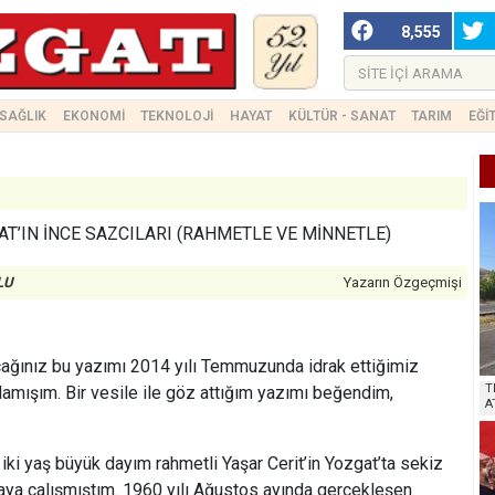
8,555
SAĞLIK
EKONOMİ
TEKNOLOJİ
HAYAT
KÜLTÜR - SANAT
TARIM
EĞİ
AT’IN İNCE SAZCILARI (RAHMETLE VE MİNNETLE)
LU
Yazarın Özgeçmişi
cağınız bu yazımı 2014 yılı Temmuzunda idrak ettiğimiz
T
mışım. Bir vesile ile göz attığım yazımı beğendim,
A
ki yaş büyük dayım rahmetli Yaşar Cerit’in Yozgat’ta sekiz
ya çalışmıştım. 1960 yılı Ağustos ayında gerçekleşen