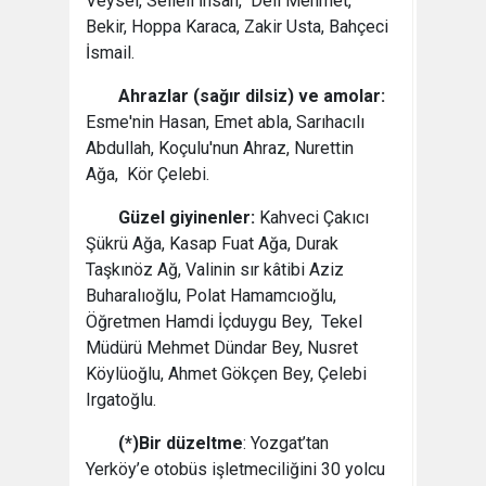
Veysel, Selleli İhsan, Deli Mehmet,
Bekir, Hoppa Karaca, Zakir Usta, Bahçeci
İsmail.
Ahrazlar (sağır dilsiz) ve amolar:
Esme'nin Hasan, Emet abla, Sarıhacılı
Abdullah, Koçulu'nun Ahraz, Nurettin
Ağa, Kör Çelebi.
Güzel giyinenler:
Kahveci Çakıcı
Şükrü Ağa, Kasap Fuat Ağa, Durak
Taşkınöz Ağ, Valinin sır kâtibi Aziz
Buharalıoğlu, Polat Hamamcıoğlu,
Öğretmen Hamdi İçduygu Bey, Tekel
Müdürü Mehmet Dündar Bey, Nusret
Köylüoğlu, Ahmet Gökçen Bey, Çelebi
Irgatoğlu.
(*)Bir düzeltme
: Yozgat’tan
Yerköy’e otobüs işletmeciliğini 30 yolcu