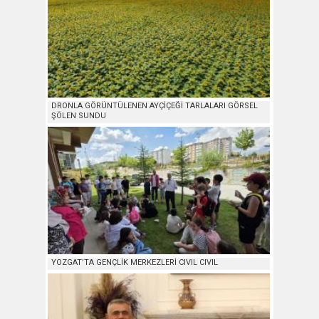
DRONLA GÖRÜNTÜLENEN AYÇİÇEĞİ TARLALARI GÖRSEL
ŞÖLEN SUNDU
YOZGAT’TA GENÇLİK MERKEZLERİ CIVIL CIVIL