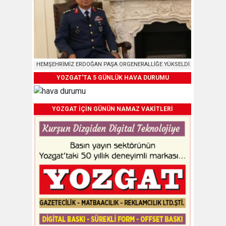
HEMŞEHRİMİZ ERDOĞAN PAŞA ORGENERALLİĞE YÜKSELDİ
YOZGAT'TA 5 GÜNLÜK HAVA DURUMU
YOZGAT İÇİN GÜNÜN NAMAZ VAKİTLERİ