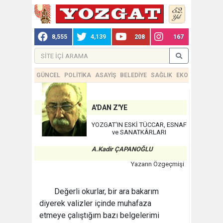
8,555
4,139
208
167
GÜNCEL
POLİTİKA
ASAYİŞ
BELEDİYE
SAĞLIK
EKONOMİ
TEKN
A'DAN Z'YE
YOZGAT'IN ESKİ TÜCCAR, ESNAF
ve SANATKÂRLARI
A.Kadir ÇAPANOĞLU
Yazarın Özgeçmişi
Değerli okurlar, bir ara bakarım
diyerek valizler içinde muhafaza
etmeye çalıştığım bazı belgelerimi