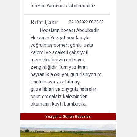
isterim.Yardımcı olabilirmisiniz.
Rıfat Çakır
24.10.2022 08:38:32
Hocaların hocası Abdulkadir
Hocamın Yozgat sevdasıyla
yoğrulmuş cömert gönlü, usta
kalemi ve asaletli şahsiyeti
memleketimizin en büyük
zenginliğidir. Tüm yazılarını
hayranlıkla okuyor, gururlanıyorum.
Unutulmaya yüz tutmuş
güzellikleri ve duygulu hatıraları
onun emsalsiz kaleminden
okumanın keyfi bambaşka.
Yozgat'ta Günün Haberleri