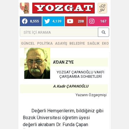
8,555
4,139
208
167
GÜNCEL
POLİTİKA
ASAYİŞ
BELEDİYE
SAĞLIK
EKONOMİ
TEKN
A'DAN Z'YE
YOZGAT ÇAPANOĞLU VAKFI
ÇARŞAMBA SOHBETLERİ
A.Kadir ÇAPANOĞLU
Yazarın Özgeçmişi
Değerli Hemşerilerim, bildiğiniz gibi
Bozok Üniversitesi öğretim üyesi
değerli akrabam Dr. Funda Çapan