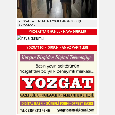
YOZGAT’TA DÜZENLEN UYGULAMADA 325 KİŞİ
SORGULANDI
YOZGAT'TA 5 GÜNLÜK HAVA DURUMU
YOZGAT İÇİN GÜNÜN NAMAZ VAKİTLERİ