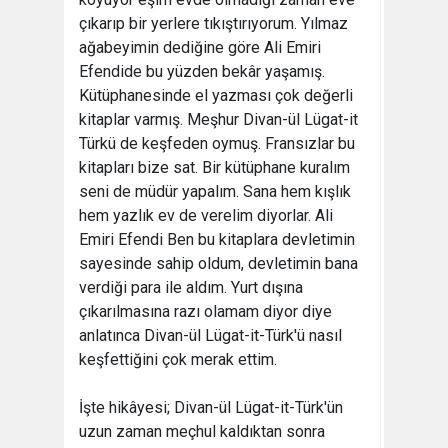
çıkarıp bir yerlere tıkıştırıyorum. Yılmaz
ağabeyimin dediğine göre Ali Emiri
Efendide bu yüzden bekâr yaşamış.
Kütüphanesinde el yazması çok değerli
kitaplar varmış. Meşhur Divan-ül Lügat-it
Türkü de keşfeden oymuş. Fransızlar bu
kitapları bize sat. Bir kütüphane kuralım
seni de müdür yapalım. Sana hem kışlık
hem yazlık ev de verelim diyorlar. Ali
Emiri Efendi Ben bu kitaplara devletimin
sayesinde sahip oldum, devletimin bana
verdiği para ile aldım. Yurt dışına
çıkarılmasına razı olamam diyor diye
anlatınca Divan-ül Lügat-it-Türk'ü nasıl
keşfettiğini çok merak ettim.
İşte hikâyesi; Divan-ül Lügat-it-Türk'ün
uzun zaman meçhul kaldıktan sonra