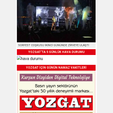
SORFEST COŞKUSU İKİNCİ GÜNÜNDE ZİRVEYE ULAŞTI
YOZGAT'TA 5 GÜNLÜK HAVA DURUMU
YOZGAT İÇİN GÜNÜN NAMAZ VAKİTLERİ