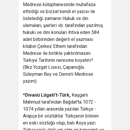
Medrese kütüphanesinde muhafaza
ettirdiği ve bizzat kendi el yazısı ile
listelediği zamanın Hukuk ve din
ulemaları, şairleri vb. tarafından yazılmış
hukuki ve dini konuları ihtiva eden 584
adet birbirinden değerli el yazması
kitabın Çerkez Ethem tarafından
Medrese ile birlikte yaktırılmasını
Türkiye Tarihinin neresine koyalım?
(Bkz.Yozgat Lisesi, Çapanoğlu
Süleyman Bey ve Demirli Medrese
yazım)
*Divanü Lügati't-Türk,
Kaşgarlı
Mahmud tarafından Bağdat'ta 1072 -
1074 yılları arasında yazılan Türkçe -
Arapça bir sözlüktür. Türkçenin bilinen
en eski sözlüğü olup, batı Asya yazı
Türkçesiyle ilgili var olan en kapsamlı ve