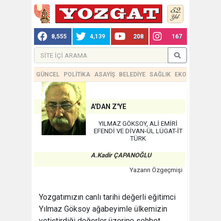
8,555
4,139
208
167
GÜNCEL
POLİTİKA
ASAYİŞ
BELEDİYE
SAĞLIK
EKONOMİ
TEKN
A'DAN Z'YE
YILMAZ GÖKSOY, ALİ EMİRİ
EFENDİ VE DİVAN-ÜL LÜGAT-İT
TÜRK
A.Kadir ÇAPANOĞLU
Yazarın Özgeçmişi
Yozgatımızın canlı tarihi değerli eğitimci
Yılmaz Göksoy ağabeyimle ülkemizin
yetiştirdiği değerler üzerine sohbet