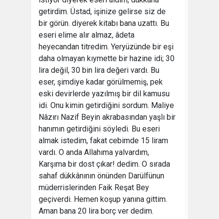
getirdim. Üstad, işinize gelirse siz de
bir görün. diyerek kitabı bana uzattı. Bu
eseri elime alır almaz, âdeta
heyecandan titredim. Yeryüzünde bir eşi
daha olmayan kıymette bir hazine idi; 30
lira değil, 30 bin lira değeri vardı. Bu
eser, şimdiye kadar görülmemiş, pek
eski devirlerde yazılmış bir dil kamusu
idi. Onu kimin getirdiğini sordum. Maliye
Nâzırı Nazif Beyin akrabasından yaşlı bir
hanımın getirdiğini söyledi. Bu eseri
almak istedim, fakat cebimde 15 liram
vardı. O anda Allahıma yalvardım,
Karşıma bir dost çıkar! dedim. O sırada
sahaf dükkânının önünden Darülfünun
müderrislerinden Faik Reşat Bey
geçiverdi. Hemen koşup yanına gittim.
Aman bana 20 lira borç ver dedim.