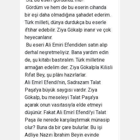
 Gördüm ve hem de bu eserin cihanda
bir eşi daha olmadığına şahadet ederim.
Türk milleti, dünya durdukça bu eserle
iftihar edebilir. Ziya Gökalp inanır ve çok
heyecanlanır.
 Bu eseri Ali Emiri Efendiden satın alıp
derhal neşretmeliyiz. Bana yardım edin
de, şu kitabı bastıralım. Türk milletine
armağan edelim der. Ziya Gökalpla Kilisli
Rıfat Bey, şu plânı hazırlarlar.
Ali Emirî Efendi'nin, Sadrazam Talat
Paşa'ya büyük saygısı vardır. Ziya
Gökalp, bu meseleyi Talat Paşa'ya
açarak onun vasıtasıyla elde etmeyi
düşünür. Fakat Ali Emirî Efendi'yi Talat
Paşa ile nerede karşılaştırmak münasip
olur? Buna da bir çare bulurlar. Bu işi
Adliye Nazırı İbrahim Beyin evinde