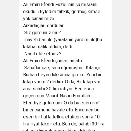
Ali Emiri Efendi Fuzuli'nin şu mısraını
okudu: «Eyledim tahkik, görmüş kimse
yok cananımız».
Arkadaşları sordular:
 Siz gördünüz mü?
 inayeti bari ile (yaratanın yardımı ile)bu
kitaba malik oldum, dedi.
 Nasıl elde ettiniz?
Ali Emiri Efendi şunları anlattı
 Sahaflar çarşısına uğramıştım. Kitapçı
Burhan beyin dükkânına girdim. Yeni bir
kitap var mı? dedim. O da, Bir kitap var
ama sahibi 30 lira istiyor. Ben eseri
geçen gün Maarif Nazırı Emrullah
Efendiye götürdüm. O da bu eseri ilmî
bir encümene havale etti. Encümen bu
eseri bir hafta tetkik ettikten sonra 10
lira fiyat takdir etti. Ben de, sahibi 30 lira
istiyor diyerek eseri aldım, dükkâna