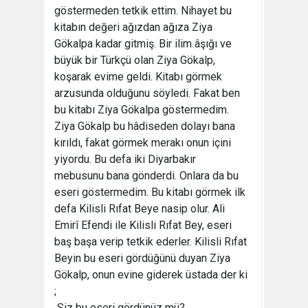
göstermeden tetkik ettim. Nihayet bu
kitabın değeri ağızdan ağıza Ziya
Gökalpa kadar gitmiş. Bir ilim âşığı ve
büyük bir Türkçü olan Ziya Gökalp,
koşarak evime geldi. Kitabı görmek
arzusunda olduğunu söyledi. Fakat ben
bu kitabı Ziya Gökalpa göstermedim.
Ziya Gökalp bu hâdiseden dolayı bana
kırıldı, fakat görmek merakı onun içini
yiyordu. Bu defa iki Diyarbakır
mebusunu bana gönderdi. Onlara da bu
eseri göstermedim. Bu kitabı görmek ilk
defa Kilisli Rıfat Beye nasip olur. Ali
Emirî Efendi ile Kilisli Rıfat Bey, eseri
baş başa verip tetkik ederler. Kilisli Rıfat
Beyin bu eseri gördüğünü duyan Ziya
Gökalp, onun evine giderek üstada der ki
;
 Siz bu eseri gördünüz mü?