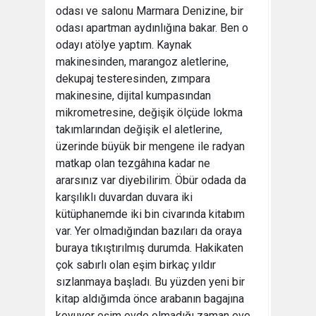
odası ve salonu Marmara Denizine, bir
odası apartman aydınlığına bakar. Ben o
odayı atölye yaptım. Kaynak
makinesinden, marangoz aletlerine,
dekupaj testeresinden, zımpara
makinesine, dijital kumpasından
mikrometresine, değişik ölçüde lokma
takımlarından değişik el aletlerine,
üzerinde büyük bir mengene ile radyan
matkap olan tezgâhına kadar ne
ararsınız var diyebilirim. Öbür odada da
karşılıklı duvardan duvara iki
kütüphanemde iki bin civarında kitabım
var. Yer olmadığından bazıları da oraya
buraya tıkıştırılmış durumda. Hakikaten
çok sabırlı olan eşim birkaç yıldır
sızlanmaya başladı. Bu yüzden yeni bir
kitap aldığımda önce arabanın bagajına
koyuyor eşim evde olmadığı zaman eve