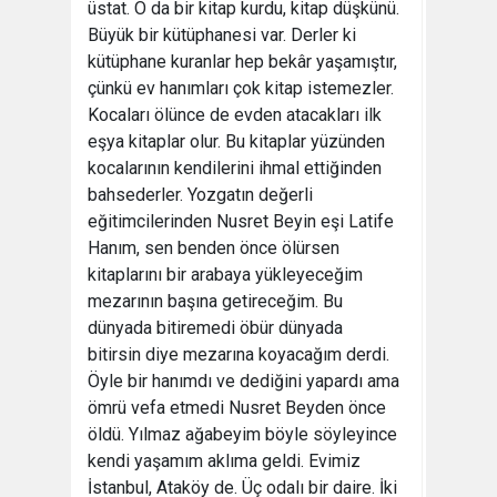
üstat. O da bir kitap kurdu, kitap düşkünü.
Büyük bir kütüphanesi var. Derler ki
kütüphane kuranlar hep bekâr yaşamıştır,
çünkü ev hanımları çok kitap istemezler.
Kocaları ölünce de evden atacakları ilk
eşya kitaplar olur. Bu kitaplar yüzünden
kocalarının kendilerini ihmal ettiğinden
bahsederler. Yozgatın değerli
eğitimcilerinden Nusret Beyin eşi Latife
Hanım, sen benden önce ölürsen
kitaplarını bir arabaya yükleyeceğim
mezarının başına getireceğim. Bu
dünyada bitiremedi öbür dünyada
bitirsin diye mezarına koyacağım derdi.
Öyle bir hanımdı ve dediğini yapardı ama
ömrü vefa etmedi Nusret Beyden önce
öldü. Yılmaz ağabeyim böyle söyleyince
kendi yaşamım aklıma geldi. Evimiz
İstanbul, Ataköy de. Üç odalı bir daire. İki