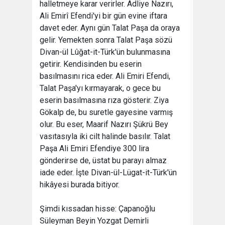
halletmeye karar verirler. Adliye Nazırı,
Ali Emirî Efendi'yi bir gün evine iftara
davet eder. Aynı gün Talat Paşa da oraya
gelir. Yemekten sonra Talat Paşa sözü
Divan-ül Lûğat-it-Türk'ün bulunmasına
getirir. Kendisinden bu eserin
basılmasını rica eder. Ali Emiri Efendi,
Talat Paşa'yı kırmayarak, o gece bu
eserin basılmasına rıza gösterir. Ziya
Gökalp de, bu suretle gayesine varmış
olur. Bu eser, Maarif Nazırı Şükrü Bey
vasıtasıyla iki cilt halinde basılır. Talat
Paşa Ali Emiri Efendiye 300 lira
gönderirse de, üstat bu parayı almaz
iade eder. İşte Divan-ül-Lügat-it-Türk'ün
hikâyesi burada bitiyor.
Şimdi kıssadan hisse: Çapanoğlu
Süleyman Beyin Yozgat Demirli