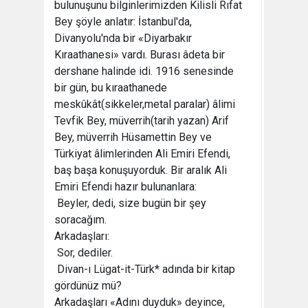
bulunuşunu bilginlerimizden Kilisli Rıfat
Bey şöyle anlatır: İstanbul'da,
Divanyolu'nda bir «Diyarbakır
Kıraathanesi» vardı. Burası âdeta bir
dershane halinde idi. 1916 senesinde
bir gün, bu kıraathanede
meskûkât(sikkeler,metal paralar) âlimi
Tevfik Bey, müverrih(tarih yazan) Arif
Bey, müverrih Hüsamettin Bey ve
Türkiyat âlimlerinden Ali Emiri Efendi,
baş başa konuşuyorduk. Bir aralık Ali
Emiri Efendi hazır bulunanlara:
 Beyler, dedi, size bugün bir şey
soracağım.
Arkadaşları:
 Sor, dediler.
 Divan-ı Lügat-it-Türk* adında bir kitap
gördünüz mü?
Arkadaşları «Adını duyduk» deyince,