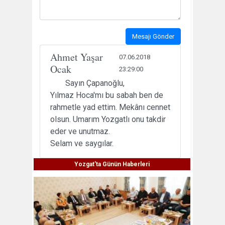
Mesajı Gönder
Ahmet Yaşar
07.06.2018
Ocak
23:29:00
Sayın Çapanoğlu,
Yılmaz Hoca'mı bu sabah ben de
rahmetle yad ettim. Mekânı cennet
olsun. Umarım Yozgatlı onu takdir
eder ve unutmaz.
Selam ve saygılar.
Yozgat'ta Günün Haberleri