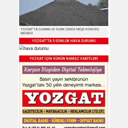
YOZGAT’TA DUMAN VE SICAK İÇİNDE MEŞE KÖMÜRÜ
MESAİSİ
YOZGAT'TA 5 GÜNLÜK HAVA DURUMU
YOZGAT İÇİN GÜNÜN NAMAZ VAKİTLERİ