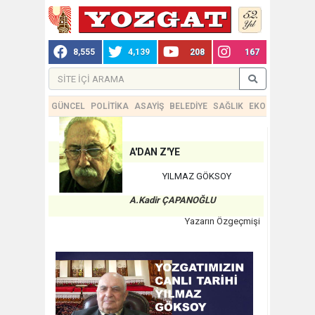
8,555
4,139
208
167
GÜNCEL
POLİTİKA
ASAYİŞ
BELEDİYE
SAĞLIK
EKONOMİ
TEKN
A'DAN Z'YE
YILMAZ GÖKSOY
A.Kadir ÇAPANOĞLU
Yazarın Özgeçmişi