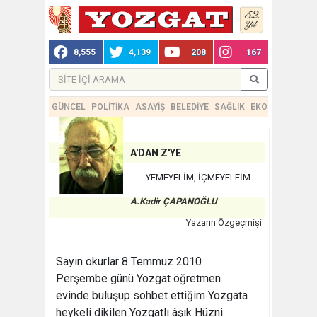
8,555
4,139
208
167
GÜNCEL
POLİTİKA
ASAYİŞ
BELEDİYE
SAĞLIK
EKONOMİ
TEKN
A'DAN Z'YE
YEMEYELİM, İÇMEYELEİM
A.Kadir ÇAPANOĞLU
Yazarın Özgeçmişi
Sayın okurlar 8 Temmuz 2010
Perşembe günü Yozgat öğretmen
evinde buluşup sohbet ettiğim Yozgata
heykeli dikilen Yozgatlı âşık Hüzni