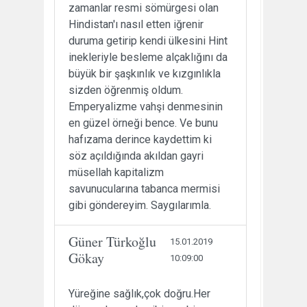
zamanlar resmi sömürgesi olan
Hindistan'ı nasıl etten iğrenir
duruma getirip kendi ülkesini Hint
inekleriyle besleme alçaklığını da
büyük bir şaşkınlık ve kızgınlıkla
sizden öğrenmiş oldum.
Emperyalizme vahşi denmesinin
en güzel örneği bence. Ve bunu
hafızama derince kaydettim ki
söz açıldığında akıldan gayri
müsellah kapitalizm
savunucularına tabanca mermisi
gibi göndereyim. Saygılarımla.
Güner Türkoğlu
15.01.2019
Gökay
10:09:00
Yüreğine sağlık,çok doğru.Her