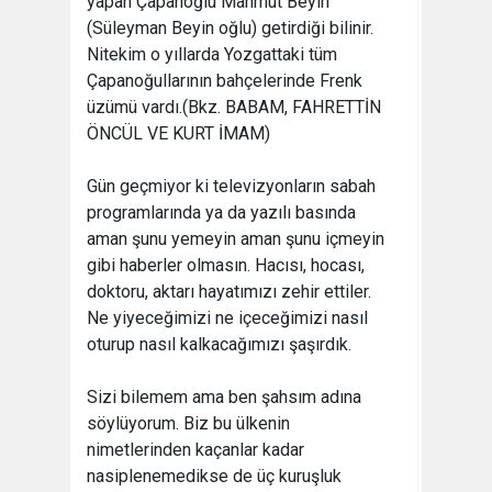
yapan Çapanoğlu Mahmut Beyin
(Süleyman Beyin oğlu) getirdiği bilinir.
Nitekim o yıllarda Yozgattaki tüm
Çapanoğullarının bahçelerinde Frenk
üzümü vardı.(Bkz. BABAM, FAHRETTİN
ÖNCÜL VE KURT İMAM)
Gün geçmiyor ki televizyonların sabah
programlarında ya da yazılı basında
aman şunu yemeyin aman şunu içmeyin
gibi haberler olmasın. Hacısı, hocası,
doktoru, aktarı hayatımızı zehir ettiler.
Ne yiyeceğimizi ne içeceğimizi nasıl
oturup nasıl kalkacağımızı şaşırdık.
Sizi bilemem ama ben şahsım adına
söylüyorum. Biz bu ülkenin
nimetlerinden kaçanlar kadar
nasiplenemedikse de üç kuruşluk