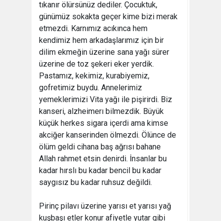
tıkanır ölürsünüz dediler. Çocuktuk,
günümüz sokakta geçer kime bizi merak
etmezdi. Karnımız acıkınca hem
kendimiz hem arkadaşlarımız için bir
dilim ekmeğin üzerine sana yağı sürer
üzerine de toz şekeri eker yerdik.
Pastamız, kekimiz, kurabiyemiz,
gofretimiz buydu. Annelerimiz
yemeklerimizi Vita yağı ile pişirirdi. Biz
kanseri, alzheimerı bilmezdik. Büyük
küçük herkes sigara içerdi ama kimse
akciğer kanserinden ölmezdi. Ölünce de
ölüm geldi cihana baş ağrısı bahane
Allah rahmet etsin denirdi. İnsanlar bu
kadar hırslı bu kadar bencil bu kadar
saygısız bu kadar ruhsuz değildi.
Pirinç pilavı üzerine yarısı et yarısı yağ
kuşbaşı etler konur afiyetle yutar gibi