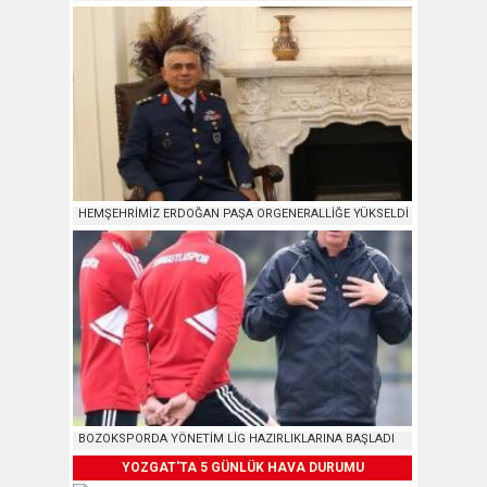
HEMŞEHRİMİZ ERDOĞAN PAŞA ORGENERALLİĞE YÜKSELDİ
BOZOKSPORDA YÖNETİM LİG HAZIRLIKLARINA BAŞLADI
YOZGAT'TA 5 GÜNLÜK HAVA DURUMU