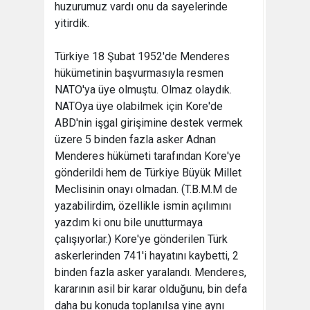
huzurumuz vardı onu da sayelerinde
yitirdik.
Türkiye 18 Şubat 1952'de Menderes
hükümetinin başvurmasıyla resmen
NATO'ya üye olmuştu. Olmaz olaydık.
NATOya üye olabilmek için Kore'de
ABD'nin işgal girişimine destek vermek
üzere 5 binden fazla asker Adnan
Menderes hükümeti tarafından Kore'ye
gönderildi hem de Türkiye Büyük Millet
Meclisinin onayı olmadan. (T.B.M.M de
yazabilirdim, özellikle ismin açılımını
yazdım ki onu bile unutturmaya
çalışıyorlar.) Kore'ye gönderilen Türk
askerlerinden 741'i hayatını kaybetti, 2
binden fazla asker yaralandı. Menderes,
kararının asil bir karar olduğunu, bin defa
daha bu konuda toplanılsa yine aynı