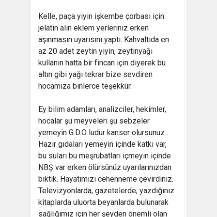
Kelle, paça yiyin işkembe çorbası için
jelatin alın eklem yerleriniz erken
aşınmasın uyarısını yaptı. Kahvaltıda en
az 20 adet zeytin yiyin, zeytinyağı
kullanın hatta bir fincan için diyerek bu
altın gibi yağı tekrar bize sevdiren
hocamıza binlerce teşekkür.
Ey bilim adamları, analizciler, hekimler,
hocalar şu meyveleri şu sebzeler
yemeyin G.D.O ludur kanser olursunuz .
Hazır gıdaları yemeyin içinde katkı var,
bu suları bu meşrubatları içmeyin içinde
NBŞ var erken ölürsünüz uyarılarınızdan
bıktık. Hayatımızı cehenneme çevirdiniz.
Televizyonlarda, gazetelerde, yazdığınız
kitaplarda uluorta beyanlarda bulunarak
sağlığımız için her şeyden önemli olan