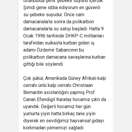
İstanbulda şehir şebeke suyunu içerdik.
Şimdi gene iddia ediyorum en güvenli
su şebeke suyudur. Önce cam
damacanalarla sonra da polikarbon
damacanalarla su satışı başladı. Hatta 9
Ocak 1996 tarihinde DHKP-C militanları
tarafından suikasta kurban giden iş
adamı Özdemir Sabancının bu
polikarbon damacana savaşlarına kurban
gittiği bile söylendi.
Çok şükür, Amerikada Güney Afrikalı kalp
cerrahı ünlü kalp cerrahı Christiaan
Bernardın asistanlığını yapmış Prof.
Canan Efendigil Karatay hocamız çıktı da
uyandık. Değerli hocamız her gün
yumurta yiyin hatta birkaç tane yiyin
diyerek en sevdiğimiz hayvansal gıdayı
korkmadan yememizi sağladı.