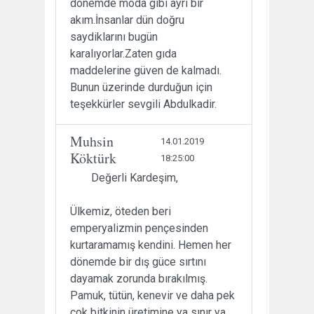
dönemde moda gibi ayrı bir
akım.İnsanlar dün doğru
saydiklarını bugün
karalıyorlar.Zaten gıda
maddelerine güven de kalmadı.
Bunun üzerinde durduğun için
teşekkürler sevgili Abdulkadir.
Muhsin
14.01.2019
Köktürk
18:25:00
Değerli Kardeşim,
Ülkemiz, öteden beri
emperyalizmin pençesinden
kurtaramamış kendini. Hemen her
dönemde bir dış güce sırtını
dayamak zorunda bırakılmış.
Pamuk, tütün, kenevir ve daha pek
çok bitkinin üretimine ya sınır ya