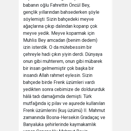
babanın oğlu Fahrettin Öncül Bey,
gençlik yıllarından bahsederken şöyle
söylemişti: Sizin bahçedeki meyve
ağaçlarına çıkıp dalından koparıp çok
meyve yedik. Meyve koparmak için
Muhlis Bey amcadan (benim dedem)
izin isterdik. O da mütebessim bir
çehreyle hadi çıkın yiyin derdi. Dünyaya
onun gibi muhterem, onun gibi mübarek
bir insan gelmemiştir çok başka bir
insandı Allah rahmet eylesin. Sizin
bahçede birde Frenk üzümleri vardı
yedikten sonra cebimize de doldururduk
hâlâ tadı damağımda demişti. Türk
mutfağında iç pilav ve aşurede kullanılan
Frenk üzümlerini (kuş üzümü) II. Mahmut
zamanında Bosna-Hersekin Gradaçaç ve
Banyaluka şehirlerinde kaymakamlık