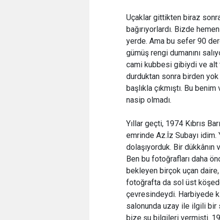
Uçaklar gittikten biraz sonra
bağırıyorlardı. Bizde hemen d
yerde. Ama bu sefer 90 dere
gümüş rengi dumanını salıyo
cami kubbesi gibiydi ve alt 
durduktan sonra birden yok 
başlıkla çıkmıştı. Bu benim
nasip olmadı.
Yıllar geçti, 1974 Kıbrıs B
emrinde Az.İz Subayı idim.
dolaşıyorduk. Bir dükkânın v
Ben bu fotoğrafları daha ön
bekleyen birçok uçan daire, 
fotoğrafta da sol üst köşed
çevresindeydi. Harbiyede k
salonunda uzay ile ilgili bi
bize şu bilgileri vermişti. 