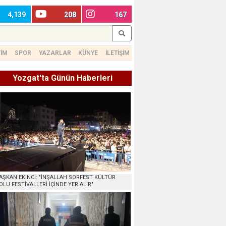
4,139
208
167
TİM
SPOR
YAZARLAR
KÜNYE
İLETİŞİM
Yozgat'ta Günün Haberleri
AŞKAN EKİNCİ: "İNŞALLAH SORFEST KÜLTÜR
OLU FESTİVALLERİ İÇİNDE YER ALIR"