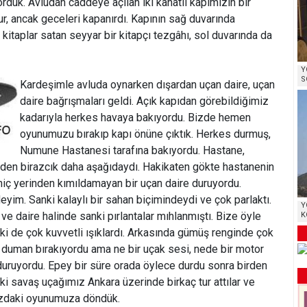
rduk. Avludan caddeye açılan iki kanatlı kapımızın bir
r, ancak geceleri kapanırdı. Kapının sağ duvarında
i kitaplar satan seyyar bir kitapçı tezgâhı, sol duvarında da
Y
S
Kardeşimle avluda oynarken dışardan uçan daire, uçan
daire bağrışmaları geldi. Açık kapıdan görebildiğimiz
kadarıyla herkes havaya bakıyordu. Bizde hemen
oyunumuzu bırakıp kapı önüne çıktık. Herkes durmuş,
Numune Hastanesi tarafına bakıyordu. Hastane,
zden birazcık daha aşağıdaydı. Hakikaten gökte hastanenin
iç yerinden kımıldamayan bir uçan daire duruyordu.
yim. Sanki kalaylı bir sahan biçimindeydi ve çok parlaktı.
Y
ve daire halinde sanki pırlantalar mıhlanmıştı. Bize öyle
K
i de çok kuvvetli ışıklardı. Arkasında gümüş renginde çok
ir duman bırakıyordu ama ne bir uçak sesi, nede bir motor
duruyordu. Epey bir süre orada öylece durdu sonra birden
i savaş uçağımız Ankara üzerinde birkaç tur attılar ve
muzdaki oyunumuza döndük.