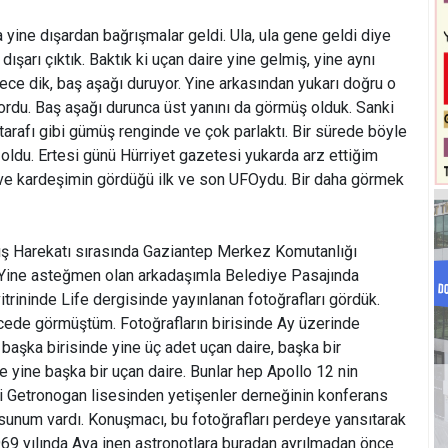
 yine dışardan bağrışmalar geldi. Ula, ula gene geldi diye
ışarı çıktık. Baktık ki uçan daire yine gelmiş, yine aynı
ce dik, baş aşağı duruyor. Yine arkasından yukarı doğru o
rdu. Baş aşağı durunca üst yanını da görmüş olduk. Sanki
tarafı gibi gümüş renginde ve çok parlaktı. Bir sürede böyle
oldu. Ertesi günü Hürriyet gazetesi yukarda arz ettiğim
 ve kardeşimin gördüğü ilk ve son UFOydu. Bir daha görmek
arış Harekatı sırasında Gaziantep Merkez Komutanlığı
 Yine asteğmen olan arkadaşımla Belediye Pasajında
itrininde Life dergisinde yayınlanan fotoğrafları gördük.
cede görmüştüm. Fotoğrafların birisinde Ay üzerinde
başka birisinde yine üç adet uçan daire, başka bir
e yine başka bir uçan daire. Bunlar hep Apollo 12 nin
i Getronogan lisesinden yetişenler derneğinin konferans
r sunum vardı. Konuşmacı, bu fotoğrafları perdeye yansıtarak
1969 yılında Aya inen astronotlara buradan ayrılmadan önce