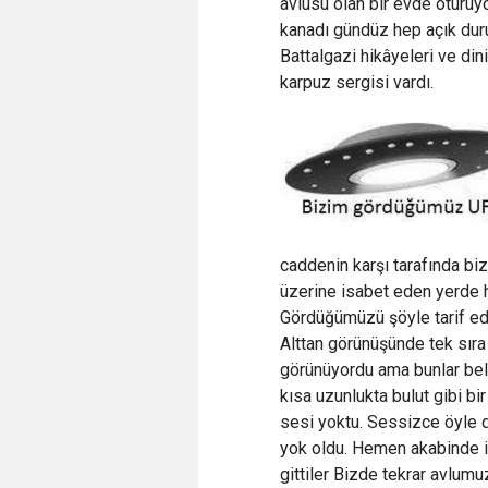
avlusu olan bir evde oturuyo
kanadı gündüz hep açık duru
Battalgazi hikâyeleri ve din
karpuz sergisi vardı.
caddenin karşı tarafında bi
üzerine isabet eden yerde h
Gördüğümüzü şöyle tarif ede
Alttan görünüşünde tek sıra 
görünüyordu ama bunlar belk
kısa uzunlukta bulut gibi b
sesi yoktu. Sessizce öyle 
yok oldu. Hemen akabinde ik
gittiler Bizde tekrar avlu