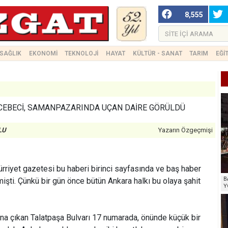
8,555
SAĞLIK
EKONOMİ
TEKNOLOJİ
HAYAT
KÜLTÜR - SANAT
TARIM
EĞİ
 CEBECİ, SAMANPAZARINDA UÇAN DAİRE GÖRÜLDÜ
LU
Yazarın Özgeçmişi
ürriyet gazetesi bu haberi birinci sayfasında ve baş haber
B
işti. Çünkü bir gün önce bütün Ankara halkı bu olaya şahit
Y
na çıkan Talatpaşa Bulvarı 17 numarada, önünde küçük bir