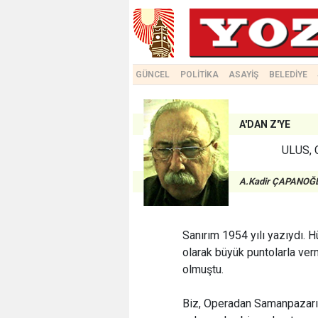
GÜNCEL
POLİTİKA
ASAYİŞ
BELEDİYE
A'DAN Z'YE
ULUS,
A.Kadir ÇAPANOĞ
Sanırım 1954 yılı yazıydı. H
olarak büyük puntolarla verm
olmuştu.
Biz, Operadan Samanpazarı