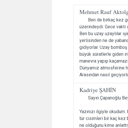
Mehmet Rauf Aktol
Ben de birkaç kez g
üzerindeydi. Gece vakti ı
Ben bu uzay uzaylılar iş
yerlisinden ne de yabanc
gidiyorlar. Uzay bomboş 
büyük süratlerle giden iri
manevra yapıp kaçamazsı
Dünyamız atmosferine he
Arasından nasıl geçiyorl
Kadriye ŞAHİN
Sayın Çapanoğlu Be
Yazınızı ilgiyle okudum. 
tür cisimleri bir kaç ke
ne olduğunu kime anlat