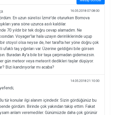
Mesajı Gönder
ga
16.05.2018 07:08:00
ördüm. En uzun sürelisi İzmir'de otururken Bornova
şıkları yana söne uzunca asılı kaldılar.
inde 70 yıldır bir tek doğru cevap alamadım. Ne
ısından. Voyager'lar hala uzayın derinliklerinde uçup
bir otoyol olsa neyse de, her tarafta her yöne doğru çok
li ufaklı taş yığınları var. Üzerine geldiğini bile görsen
n. Buradan Ay'a bile bir taşa çarpmadan gidemezsin.
r gün meteor veya meteorit dedikleri taşlar düşüyor.
ar? Bizi kandırıyorlar mı acaba?
14.05.2018 21:10:00
yefendi;
Bu tür konular ilgi alanım içindedir. Sizin gördüğünüz bu
z bende gördüm. Birinde çok yakından takip ettim. Fakat
tıysam anlam veremediler. Günümüzde daha çok görünür