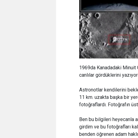
1969da Kanadadaki Minuit 
canlılar gördüklerini yazıyo
Astronotlar kendilerini bekl
11 km. uzakta başka bir yere
fotoğraflardı. Fotoğrafın üs
Ben bu bilgileri heyecanla a
girdim ve bu fotoğrafları ka
benden öğrenen adam haklı 