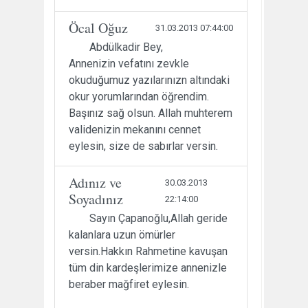
Öcal Oğuz
31.03.2013 07:44:00
Abdülkadir Bey,
Annenizin vefatını zevkle
okuduğumuz yazılarınızn altındaki
okur yorumlarından öğrendim.
Başınız sağ olsun. Allah muhterem
validenizin mekanını cennet
eylesin, size de sabırlar versin.
Adınız ve
30.03.2013
Soyadınız
22:14:00
Sayın Çapanoğlu,Allah geride
kalanlara uzun ömürler
versin.Hakkın Rahmetine kavuşan
tüm din kardeşlerimize annenizle
beraber mağfiret eylesin.