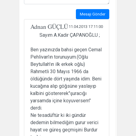
Mesajı Gönder
Adnan GÜÇLÜ
11.04.2013 17:11:00
Sayım A.Kadir ÇAPANOĞLU ;
Ben yazınızda bahsi geçen Cemal
Pehlivan'ın torunuyum.(Oğlu
Beytullah'ın ilk erkek oğlu)
Rahmetli 30 Mayıs 1966 da
öldüğünde dört yaşında idim. Beni
kucağına alıp göğsüne yaslayıp
kalbini göstererek"şuracığı
yarsamda içine koyuversem"
derdi.
Ne tesadüftür ki iki gündür
dedemin bilmediğim gurur verici
hayat ve güreş geçmişini Burdur