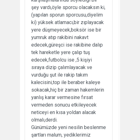
şey vardı,öyle sporcu olacaksın ki,
(yapılan sporun sporcusu,diyelim
ki) yüksek atlamacı,bir zıplayacak
yere düşmeyecek,boksör ise bir
yumruk atıp rakibini nakavt
edecek,güreşci ise rakibine dalıp
tek hareketle yere çalıp tuş
edecek,futbolcu ise ,5 kişiyi
sıraya dizip çalımlayacak ve
vurduğu şut ile rakip takım
kalecisini,top ile beraber kaleye
sokacak,hiç bir zaman hakemlerin
yanlış karar vermesine fırsat
vermeden sonucu etkileyecek
neticeyi en kısa yoldan alacak
olmalı,derdi.
Günümüzde yeni nesilin beslenme
şartları malum, yediklerimiz