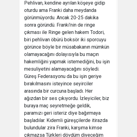
Pehlivan, kendine ayrılan köşeye gidip
oturdu ama Franki daha meydanda
görünmüyordu. Ancak 20-25 dakika
sonra göründü. Franki’nin de ringe
çıkması ile Ringe gelen hakem Todori,
biri pehlivan öbürü boksör iki sporcuyu
görünce böyle bir müsabakanın mümkün
olamayacağını dolayısıyla bu maçın
hakemliğini yapmak istemediğini, bu işin
mesuliyetini alamayacağını söyledi.
Güreş Federasyonu da bu işin geriye
bırakılmasını isteyince seyirciler
arasında bir curcuna başladı. Her
ağızdan bir ses çıkıyordu. İzleyiciler, biz
buraya maç seyretmeğe geldik,
paramızı geri isteriz diye bağırmaya
başladılar. Kıdemli güreşçilerde itirazda
bulundular zira Franki, karşıma kimse
çıkmazsa Türkleri dövdüm diyeceğim