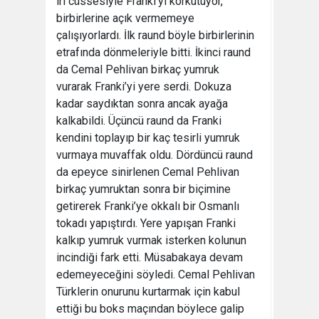
iri cüssesiyle Franki’yi korkutuyor,
birbirlerine açık vermemeye
çalışıyorlardı. İlk raund böyle birbirlerinin
etrafında dönmeleriyle bitti. İkinci raund
da Cemal Pehlivan birkaç yumruk
vurarak Franki’yi yere serdi. Dokuza
kadar saydıktan sonra ancak ayağa
kalkabildi. Üçüncü raund da Franki
kendini toplayıp bir kaç tesirli yumruk
vurmaya muvaffak oldu. Dördüncü raund
da epeyce sinirlenen Cemal Pehlivan
birkaç yumruktan sonra bir biçimine
getirerek Franki’ye okkalı bir Osmanlı
tokadı yapıştırdı. Yere yapışan Franki
kalkıp yumruk vurmak isterken kolunun
incindiği fark etti. Müsabakaya devam
edemeyeceğini söyledi. Cemal Pehlivan
Türklerin onurunu kurtarmak için kabul
ettiği bu boks maçından böylece galip