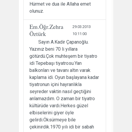
Hürmet ve dua ile Allaha emet
olunuz.
Em.Öğr.Zehra
29.03.2013
Öztürk
10:11:00
Sayın A.Kadir Çapanoğlu.
Yazınız beni 70 li yıllara
götürdü.Çok muhteşem bir tiyatro
idi Tepebaşı tiyatrosu.Yan
balkonları ve tavanı altın varak
kaplama idi. Oyun başlayana kadar
tiyatronun içini hayranlıkla
seyreder vaktin nasıl geçtiğini
anlamazdım. O zaman bir tiyatro
kültürüde vardı.Herkes güzel
elbiselerini giyer öyle
gelirdi.Öksürmeye bile
çekinirdik.1970 yılı idi bir sabah