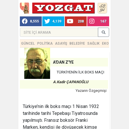
8,555
4,139
208
167
GÜNCEL
POLİTİKA
ASAYİŞ
BELEDİYE
SAĞLIK
EKONOMİ
TEKN
A'DAN Z'YE
TÜRKİYENİN İLK BOKS MAÇI
A.Kadir ÇAPANOĞLU
Yazarın Özgeçmişi
Türkiye’nin ilk boks maçı 1 Nisan 1932
tarihinde tarihi Tepebaşı Tiyatrosunda
yapılmıştı. Fransız boksör Franki
Marken, kendisi ile dövüşecek kimse