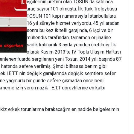
işçilerinin üretimi olan TOSUN da katılınca
araç sayısı 101 olmuştu. İlk Türk Troleybüsü
TOSUN 101 kapı numarasıyla İstanbullulara
16 yıl süreyle hizmet veriyordu. 45 yıl aradan
sonra bu kez İkitelli garajında, 6 işçi ve bir
mühendis tarafından, tamamen orijinaline
sadık kalınarak 3 ayda yeniden üretilmiş. İlk
olarak Kasım 2013'te IV. Toplu Ulaşım Haftası
enlenen fuarda sergilenen yeni Tosun, 2014 yılı başında 87
hattında sefere verilmiş. Şimdi bilhassa benim gibi
rek İ.E.T.T. nin değişik garajlarında değişik semtlere sefer
erine yağmurlu bir günde sefere çıkmadan önce beni
meme izin veren nazik İ.E.T.T görevlilerine en kalbi
 ikiz erkek torunlarıma bırakacağım en nadide belgelerimin