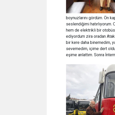
boynuzlarını gördüm. Ön ka
seslendiğimi hatırlıyorum.
hem de elektrikli bir otobü
ediyordum zira oradan Atak
bir kere daha binemedim, yu
sevemedim, içime dert oldu.
eşime anlattım. Sonra İntern