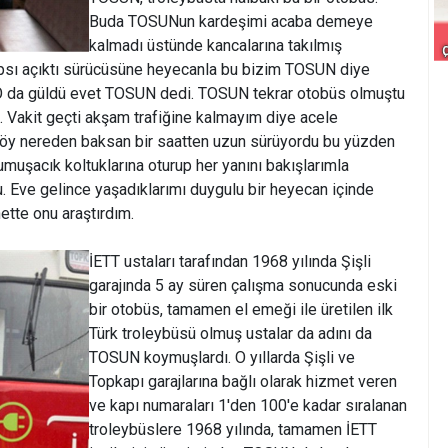
Buda TOSUNun kardeşimi acaba demeye
kalmadı üstünde kancalarına takılmış
psı açıktı sürücüsüne heyecanla bu bizim TOSUN diye
 O da güldü evet TOSUN dedi. TOSUN tekrar otobüs olmuştu
s. Vakit geçti akşam trafiğine kalmayım diye acele
öy nereden baksan bir saatten uzun sürüyordu bu yüzden
muşacık koltuklarına oturup her yanını bakışlarımla
 Eve gelince yaşadıklarımı duygulu bir heyecan içinde
ette onu araştırdım.
İETT ustaları tarafından 1968 yılında Şişli
garajında 5 ay süren çalışma sonucunda eski
bir otobüs, tamamen el emeği ile üretilen ilk
Türk troleybüsü olmuş ustalar da adını da
TOSUN koymuşlardı. O yıllarda Şişli ve
Topkapı garajlarına bağlı olarak hizmet veren
ve kapı numaraları 1'den 100'e kadar sıralanan
troleybüslere 1968 yılında, tamamen İETT