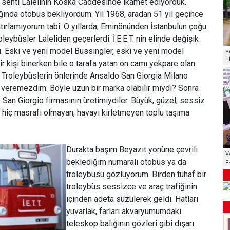
l senti Lalelinin Koska Caddesinde ikamet ediyorduk.
rağında otobüs bekliyordum. Yıl 1968, aradan 51 yıl geçince
ırlamıyorum tabi. O yıllarda, Eminönünden İstanbulun çoğu
leybüsler Laleliden geçerlerdi. İ.E.E.T. nin elinde değişik
. Eski ve yeni model Bussıngler, eski ve yeni model
Y
T
r kişi binerken bile o tarafa yatan ön camı yekpare olan
r. Troleybüslerin önlerinde Ansaldo San Giorgia Milano
 veremezdim. Böyle uzun bir marka olabilir miydi? Sonra
 San Giorgio firmasının üretimiydiler. Büyük, güzel, sessiz
 hiç masrafı olmayan, havayı kirletmeyen toplu taşıma
Durakta başım Beyazıt yönüne çevrili
V
beklediğim numaralı otobüs ya da
E
troleybüsü gözlüyorum. Birden tuhaf bir
troleybüs sessizce ve araç trafiğinin
içinden adeta süzülerek geldi. Hatları
yuvarlak, farları akvaryumumdaki
teleskop balığının gözleri gibi dışarı