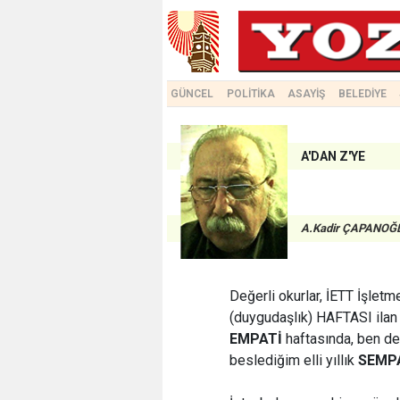
GÜNCEL
POLİTİKA
ASAYİŞ
BELEDİYE
A'DAN Z'YE
A.Kadir ÇAPANOĞ
Değerli okurlar, İETT İşlet
(duygudaşlık) HAFTASI ila
EMPATİ
haftasında, ben de İ
beslediğim elli yıllık
SEMP