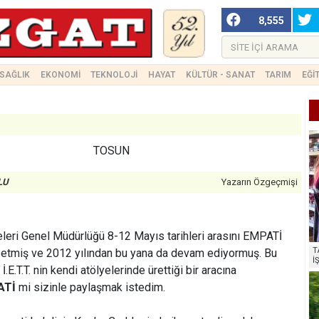
8,555
SAĞLIK
EKONOMİ
TEKNOLOJİ
HAYAT
KÜLTÜR - SANAT
TARIM
EĞİ
TOSUN
LU
Yazarın Özgeçmişi
meleri Genel Müdürlüğü 8-12 Mayıs tarihleri arasını EMPATİ
T
n etmiş ve 2012 yılından bu yana da devam ediyormuş. Bu
İ
.E.T.T. nin kendi atölyelerinde ürettiği bir aracına
ATİ
mi sizinle paylaşmak istedim.