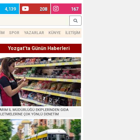
4,139
208
167
TİM
SPOR
YAZARLAR
KÜNYE
İLETİŞİM
Yozgat'ta Günün Haberleri
ARIM İL MÜDÜRLÜĞÜ EKİPLERİNDEN GIDA
ŞLETMELERİNE ÇOK YÖNLÜ DENETİM