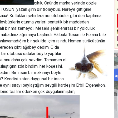
çıkık, Önünde marka yerinde gözle
TOSUN  yazan şirin bir troleybüs. Nereye gittiğine
a! Koltukları şehirlerarası otobüsler gibi deri kaplama
leybüslerin oturma yerleri sentetik bir maddeden
alı bir malzemeydi. Mesela şehirlerarası bir yolculuk
abadınız ağrımaya başlardı. Hâlbuki Tosun ile Fizana bile
e anlayamadığım bir şekilde içim ısındı. Hemen sürücüsünün
 nereden çıktı ağabey dedim. O da
ki bir otobüsü ustalar böyle yaptılar
ince onu daha çok sevdim. Tamamen el
ılaştığımızda bindim, her köşesini,
şadım. Bir insan bir makinayı böyle
i? Kendisi zaten duygusal bir insan
de aynı sırayı paylaştığım sevgili kardeşim Erbil Ergenekon,
hibine teslim ederken çok duygulanmıştım,