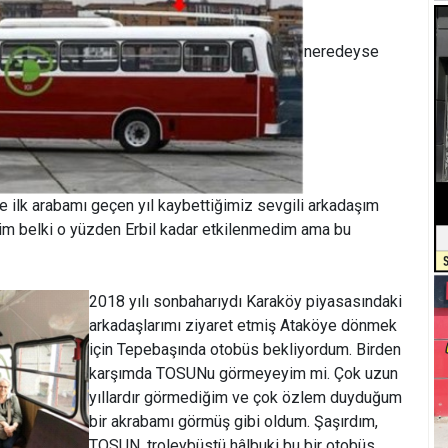
neredeyse
e ilk arabamı geçen yıl kaybettiğimiz sevgili arkadaşım
tim belki o yüzden Erbil kadar etkilenmedim ama bu
2018 yılı sonbaharıydı Karaköy piyasasındaki
arkadaşlarımı ziyaret etmiş Ataköye dönmek
için Tepebaşında otobüs bekliyordum. Birden
karşımda TOSUNu görmeyeyim mi. Çok uzun
yıllardır görmediğim ve çok özlem duyduğum
bir akrabamı görmüş gibi oldum. Şaşırdım,
TOSUN, troleybüstü hâlbuki bu bir otobüs.