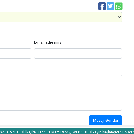
E-mail adresiniz
Mesajı Gönder
AT GAZETESİ İlk Çıkış Tarihi: 1 Mart 1974 // WEB SİTESİ Yayın başlangıcı : 1 Mart