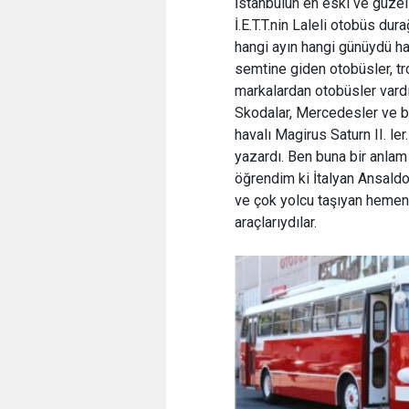
İstanbulun en eski ve güze
İ.E.T.T.nin Laleli otobüs du
hangi ayın hangi günüydü hat
semtine giden otobüsler, tro
markalardan otobüsler vardı
Skodalar, Mercedesler ve bi
havalı Magirus Saturn II. le
yazardı. Ben buna bir anlam
öğrendim ki İtalyan Ansaldo
ve çok yolcu taşıyan hemen
araçlarıydılar.