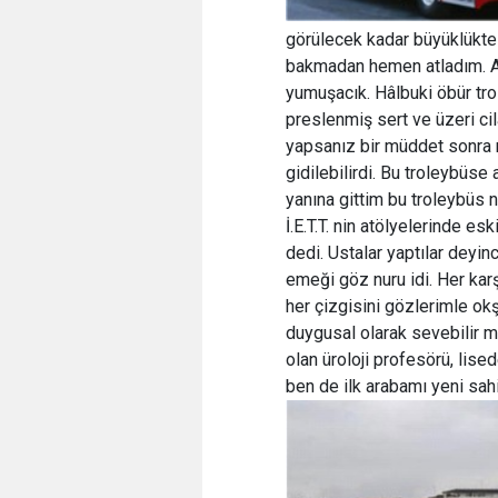
görülecek kadar büyüklükte 
bakmadan hemen atladım. Aaa
yumuşacık. Hâlbuki öbür tro
preslenmiş sert ve üzeri cil
yapsanız bir müddet sonra m
gidilebilirdi. Bu troleybüs
yanına gittim bu troleybüs
İ.E.T.T. nin atölyelerinde es
dedi. Ustalar yaptılar dey
emeği göz nuru idi. Her karş
her çizgisini gözlerimle ok
duygusal olarak sevebilir m
olan üroloji profesörü, lise
ben de ilk arabamı yeni sa