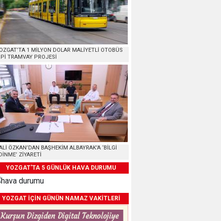
OZGAT’TA 1 MİLYON DOLAR MALİYETLİ OTOBÜS
İPİ TRAMVAY PROJESİ
ALİ ÖZKAN’DAN BAŞHEKİM ALBAYRAK’A ‘BİLGİ
DİNME’ ZİYARETİ
YOZGAT'TA 5 GÜNLÜK HAVA DURUMU
YOZGAT İÇİN GÜNÜN NAMAZ VAKİTLERİ