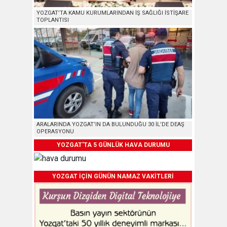
YOZGAT’TA KAMU KURUMLARINDAN İŞ SAĞLIĞI İSTİŞARE
TOPLANTISI
ARALARINDA YOZGAT’IN DA BULUNDUĞU 30 İL’DE DEAŞ
OPERASYONU
YOZGAT'TA 5 GÜNLÜK HAVA DURUMU
YOZGAT İÇİN GÜNÜN NAMAZ VAKİTLERİ