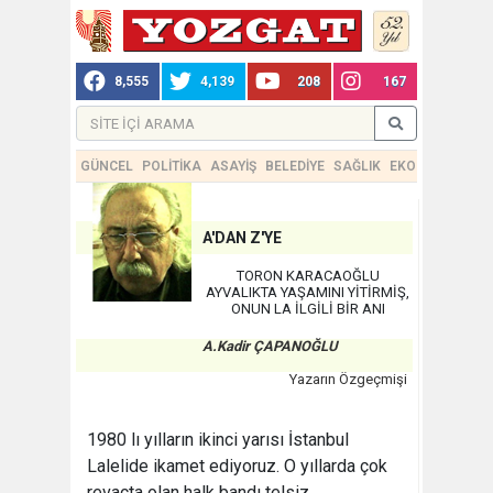
8,555
4,139
208
167
GÜNCEL
POLİTİKA
ASAYİŞ
BELEDİYE
SAĞLIK
EKONOMİ
TEKN
A'DAN Z'YE
TORON KARACAOĞLU
AYVALIKTA YAŞAMINI YİTİRMİŞ,
ONUN LA İLGİLİ BİR ANI
A.Kadir ÇAPANOĞLU
Yazarın Özgeçmişi
1980 lı yılların ikinci yarısı İstanbul
Lalelide ikamet ediyoruz. O yıllarda çok
revaçta olan halk bandı telsiz