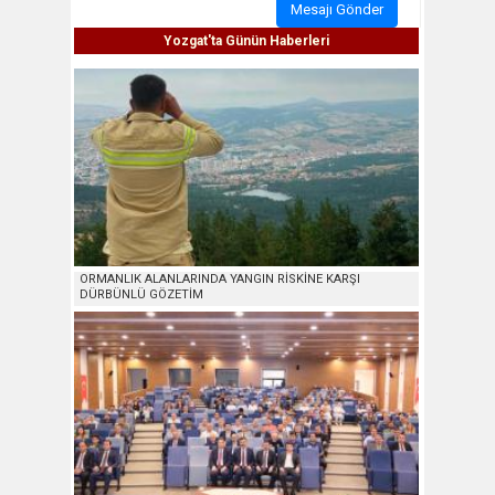
Mesajı Gönder
Yozgat'ta Günün Haberleri
ORMANLIK ALANLARINDA YANGIN RİSKİNE KARŞI
DÜRBÜNLÜ GÖZETİM