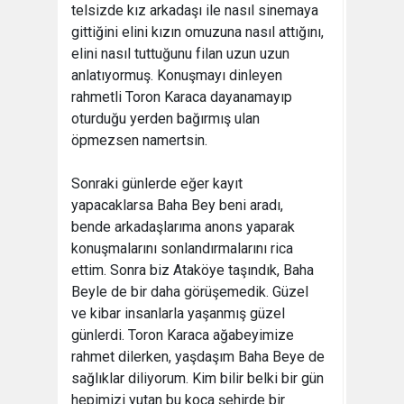
telsizde kız arkadaşı ile nasıl sinemaya
gittiğini elini kızın omuzuna nasıl attığını,
elini nasıl tuttuğunu filan uzun uzun
anlatıyormuş. Konuşmayı dinleyen
rahmetli Toron Karaca dayanamayıp
oturduğu yerden bağırmış ulan
öpmezsen namertsin.
Sonraki günlerde eğer kayıt
yapacaklarsa Baha Bey beni aradı,
bende arkadaşlarıma anons yaparak
konuşmalarını sonlandırmalarını rica
ettim. Sonra biz Ataköye taşındık, Baha
Beyle de bir daha görüşemedik. Güzel
ve kibar insanlarla yaşanmış güzel
günlerdi. Toron Karaca ağabeyimize
rahmet dilerken, yaşdaşım Baha Beye de
sağlıklar diliyorum. Kim bilir belki bir gün
hepimizi yutan bu koca şehirde bir