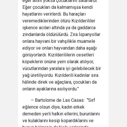
eğer altını yoksa çocuklarını satarlardı.
Eğer çocukları da kalmamışsa kendi
hayatlarını verirlerdi. Bu haraçları
veremediklerinden ötürü Kızılderililer
işkence acıları altında ya da gaddarca
zindanlarda öldürülürdü. Zira İspanyollar
onlara hayvani bir vahşilikle muamele
ediyor ve onları hayvandan daha aşağı
görüyorlardı. Kızılderililerin cesetleri
köpeklerin önüne yem olarak atılıyor,
vücutlarından yaralara iyi gelebilecek bir
yağ üretiliyordu. Kızılderili kadınlar sıra
hâlinde direk ve ağaçlara, çocukları da
onların ayaklarına asılıyordu.”
– Bartolome de Las Casas: “Sırf
eğlence olsun diye, kadın erkek
demeden yerli halkın ellerini, burunlarını
ve kulaklarını kesip kopardıklarını ve