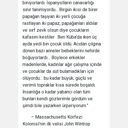
biniyorlardı. İspanyolların canavarlığı
sınır tanımıyordu... Birgün ikisi de birer
papağan taşıyan iki yerli çocuğa
rastlayan iki papaz, papağanları aldılar
ve sırf zevk olsun diye çocukların
kafasını kestiler. Ben Küba’da iken üç
ayda yedi bin çocuk öldü. Acıdan çılgına
dönen bazı anneler bebeklerini nehirde
boğuyorlardı… Böylece erkekler
madenlerde, kadınlar ağır çalışma içinde
ve çocuklar da süt bulamadıkları için
ölüyordu… bu kadar büyük, güçlü ve
verimli topraklar kısa sürede boşaldı.
İnsanlığa o kadar yabancı olan tüm
bunları kendi gözlerimle gördüm ve
şimdi bile yazarken ürperiyorum.”
– Massachusetts Körfezi
Kolonisi’nin ilk valisi John Wintrop