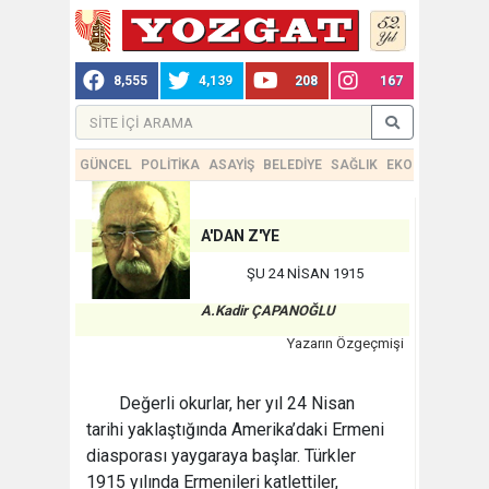
8,555
4,139
208
167
GÜNCEL
POLİTİKA
ASAYİŞ
BELEDİYE
SAĞLIK
EKONOMİ
TEKN
A'DAN Z'YE
ŞU 24 NİSAN 1915
A.Kadir ÇAPANOĞLU
Yazarın Özgeçmişi
Değerli okurlar, her yıl 24 Nisan
tarihi yaklaştığında Amerika’daki Ermeni
diasporası yaygaraya başlar. Türkler
1915 yılında Ermenileri katlettiler,