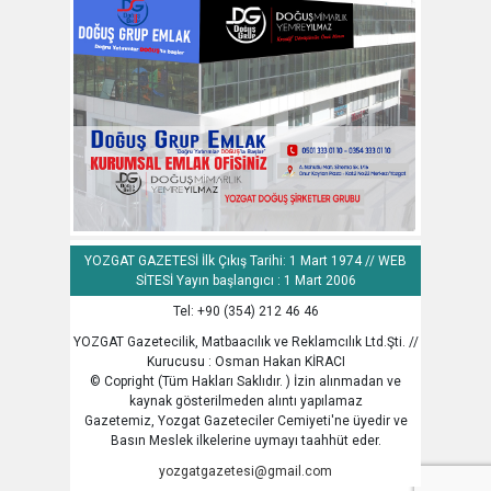
YOZGAT GAZETESİ İlk Çıkış Tarihi: 1 Mart 1974 // WEB
SİTESİ Yayın başlangıcı : 1 Mart 2006
Tel: +90 (354) 212 46 46
YOZGAT Gazetecilik, Matbaacılık ve Reklamcılık Ltd.Şti. //
Kurucusu : Osman Hakan KİRACI
© Copright (Tüm Hakları Saklıdır. ) İzin alınmadan ve
kaynak gösterilmeden alıntı yapılamaz
Gazetemiz, Yozgat Gazeteciler Cemiyeti'ne üyedir ve
Basın Meslek ilkelerine uymayı taahhüt eder.
yozgatgazetesi@gmail.com