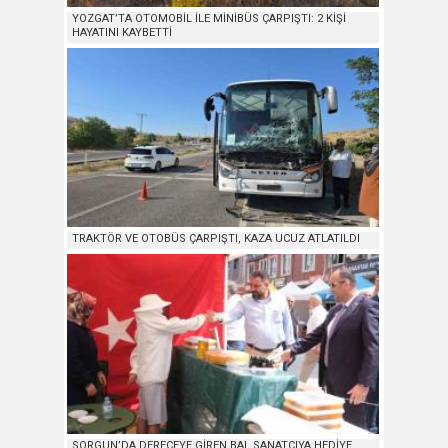
YOZGAT’TA OTOMOBİL İLE MİNİBÜS ÇARPIŞTI: 2 KİŞİ
HAYATINI KAYBETTİ
TRAKTÖR VE OTOBÜS ÇARPIŞTI, KAZA UCUZ ATLATILDI
SORGUN’DA DERECEYE GİREN BAL SANATÇIYA HEDİYE