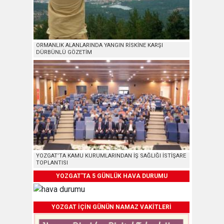
ORMANLIK ALANLARINDA YANGIN RİSKİNE KARŞI
DÜRBÜNLÜ GÖZETİM
YOZGAT’TA KAMU KURUMLARINDAN İŞ SAĞLIĞI İSTİŞARE
TOPLANTISI
YOZGAT'TA 5 GÜNLÜK HAVA DURUMU
YOZGAT İÇİN GÜNÜN NAMAZ VAKİTLERİ