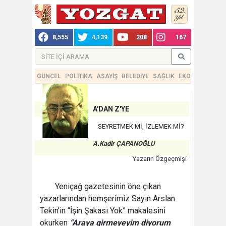
8,555
4,139
208
167
GÜNCEL
POLİTİKA
ASAYİŞ
BELEDİYE
SAĞLIK
EKONOMİ
TEKN
A'DAN Z'YE
SEYRETMEK Mİ, İZLEMEK Mİ?
A.Kadir ÇAPANOĞLU
Yazarın Özgeçmişi
Yeniçağ gazetesinin öne çıkan
yazarlarından hemşerimiz Sayın Arslan
Tekin’in “İşin Şakası Yok” makalesini
okurken
“Araya girmeyeyim diyorum