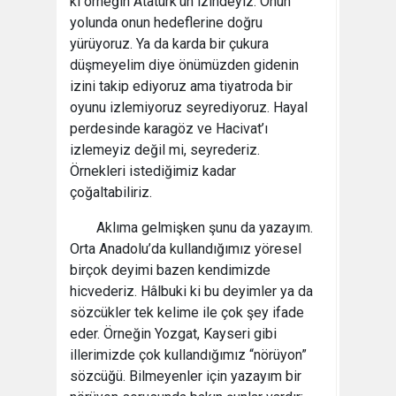
ki örneğin Atatürk’ün izindeyiz. Onun
yolunda onun hedeflerine doğru
yürüyoruz. Ya da karda bir çukura
düşmeyelim diye önümüzden gidenin
izini takip ediyoruz ama tiyatroda bir
oyunu izlemiyoruz seyrediyoruz. Hayal
perdesinde karagöz ve Hacivat’ı
izlemeyiz değil mi, seyrederiz.
Örnekleri istediğimiz kadar
çoğaltabiliriz.
Aklıma gelmişken şunu da yazayım.
Orta Anadolu’da kullandığımız yöresel
birçok deyimi bazen kendimizde
hicvederiz. Hâlbuki ki bu deyimler ya da
sözcükler tek kelime ile çok şey ifade
eder. Örneğin Yozgat, Kayseri gibi
illerimizde çok kullandığımız “nörüyon”
sözcüğü. Bilmeyenler için yazayım bir