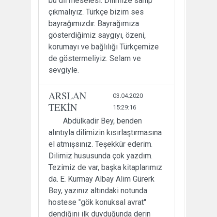
bu dil meselesi. Dilimize sahip
çıkmalıyız. Türkçe bizim ses
bayrağımızdır. Bayrağımıza
gösterdiğimiz saygıyı, özeni,
korumayı ve bağlılığı Türkçemize
de göstermeliyiz. Selam ve
sevgiyle.
ARSLAN
03.04.2020
TEKİN
15:29:16
Abdülkadir Bey, benden
alıntıyla dilimizin kısırlaştırmasına
el atmışsınız. Teşekkür ederim.
Dilimiz hususunda çok yazdım.
Tezimiz de var, başka kitaplarımız
da. E. Kurmay Albay Alim Gürerk
Bey, yazınız altındaki notunda
hostese "gök konuksal avrat"
dendiğini ilk duyduğunda derin