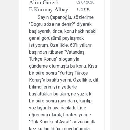
Alim Gürerk
02.04.2020
E.Kurmay Albay
15:21:10
Sayın Çapanoğlu, sözlerime
''Doğru söze ne denir?'' diyerek
başlayarak, önce, konu hakkındaki
genel görüşümü paylaşmak
istiyorum. Özellikle, 60'lı yılların
başından itibaren ''Vatandaş
Türkçe Konuş'' sloganıyla
gündeme oturmuştu bu konu. Kısa
bir süre sonra ''Yurttaş Türkçe
Konuş''a bıraktı yerini. Özellikle, dil
bilimcilerin iyi niyetlerle
başlattıkları bu akım, ne yazık ki
bir süre sonra rayından çıkarılıp,
yozlaştırılmaya başladı. Lise
öğrencisi olarak, hostes yerine
''Gök Konuksal Avrat'' sözünün ilk
kez kullanıldığını duyduğumda,