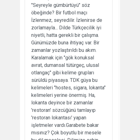
"Seyreyle gümbürtüyü" söz
öbeğinde? Bir futbol maçı
İzlenmez, seyredilir. İzlenirse de
zorlamayla... Dilde Türkçecilik iyi
niyetli, hatta gerekli bir çalışma.
Günümüzde buna ihtiyaç var. Bir
zamanlar yozlaştırıldı bu akım.
Karalamak için "gök konuksal
avrat, dumansal tütürgeç, ulusal
otlangaç" gibi kelime grupları
sürüldü piyasaya. TDK güya bu
kelimeleri "hostes, sigara, lokanta"
kelimeleri yerine önermiş. Ha,
lokanta deyince bir zamanlar
'restoran' sözcüğünü tamlayıp
'restoran lokantası' yapan
işletmeler vardı.Garabete bakar
mısınız? Çok boyutlu bir mesele