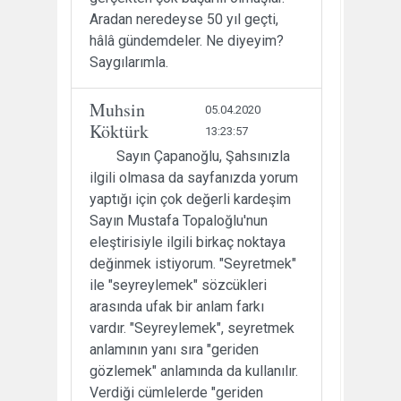
Aradan neredeyse 50 yıl geçti,
hâlâ gündemdeler. Ne diyeyim?
Saygılarımla.
Muhsin
05.04.2020
Köktürk
13:23:57
Sayın Çapanoğlu, Şahsınızla
ilgili olmasa da sayfanızda yorum
yaptığı için çok değerli kardeşim
Sayın Mustafa Topaloğlu'nun
eleştirisiyle ilgili birkaç noktaya
değinmek istiyorum. "Seyretmek"
ile "seyreylemek" sözcükleri
arasında ufak bir anlam farkı
vardır. "Seyreylemek", seyretmek
anlamının yanı sıra "geriden
gözlemek" anlamında da kullanılır.
Verdiği cümlelerde "geriden