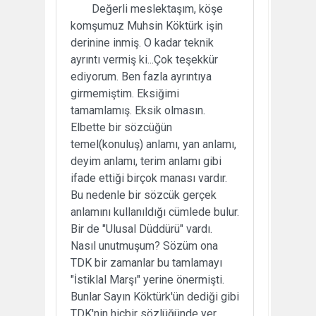
Değerli meslektaşım, köşe
komşumuz Muhsin Köktürk işin
derinine inmiş. O kadar teknik
ayrıntı vermiş ki...Çok teşekkür
ediyorum. Ben fazla ayrıntıya
girmemiştim. Eksiğimi
tamamlamış. Eksik olmasın.
Elbette bir sözcüğün
temel(konuluş) anlamı, yan anlamı,
deyim anlamı, terim anlamı gibi
ifade ettiği birçok manası vardır.
Bu nedenle bir sözcük gerçek
anlamını kullanıldığı cümlede bulur.
Bir de "Ulusal Düddürü" vardı.
Nasıl unutmuşum? Sözüm ona
TDK bir zamanlar bu tamlamayı
"İstiklal Marşı" yerine önermişti.
Bunlar Sayın Köktürk'ün dediği gibi
TDK'nin hiçbir sözlüğünde yer