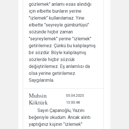
gözlemek" anlamı esas alındığı
için elbette bunların yerine
"izlemek" kullanılamaz. Yine
elbette "seyreyle gümbürtüyü"
sözünde hiçbir zaman
"seyreylemek" yerine "izlemek"
getirilemez. Çünkü bu kalıplaşmış
bir sözdür. Böyle kalıplaşmış
sözlerde hiçbir sözcük
değiştirilemez. Eş anlamlısı da
olsa yerine getirilemez.
Saygılarımla.
Muhsin
05.04.2020
Köktürk
13:00:48
Sayın Çapanoğlu, Yazını
beğeniyle okudum. Ancak alıntı
yaptığınız kişinin "izlemek"