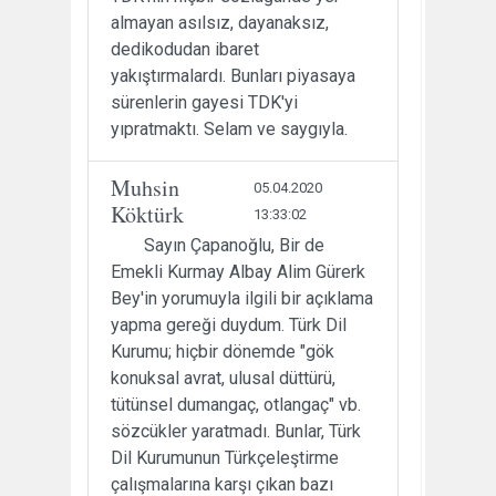
almayan asılsız, dayanaksız,
dedikodudan ibaret
yakıştırmalardı. Bunları piyasaya
sürenlerin gayesi TDK'yi
yıpratmaktı. Selam ve saygıyla.
Muhsin
05.04.2020
Köktürk
13:33:02
Sayın Çapanoğlu, Bir de
Emekli Kurmay Albay Alim Gürerk
Bey'in yorumuyla ilgili bir açıklama
yapma gereği duydum. Türk Dil
Kurumu; hiçbir dönemde "gök
konuksal avrat, ulusal düttürü,
tütünsel dumangaç, otlangaç" vb.
sözcükler yaratmadı. Bunlar, Türk
Dil Kurumunun Türkçeleştirme
çalışmalarına karşı çıkan bazı