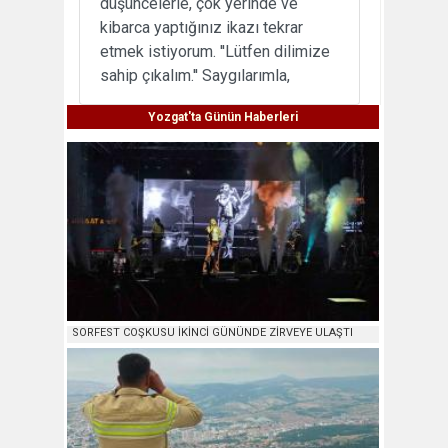
düşüncelerle, çok yerinde ve
kibarca yaptığınız ikazı tekrar
etmek istiyorum. ''Lütfen dilimize
sahip çıkalım.'' Saygılarımla,
Yozgat'ta Günün Haberleri
SORFEST COŞKUSU İKİNCİ GÜNÜNDE ZİRVEYE ULAŞTI