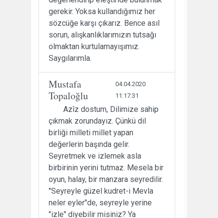
gerekir. Yoksa kullandığımız her
sözcüğe karşı çıkarız. Bence asıl
sorun, alışkanlıklarımızın tutsağı
olmaktan kurtulamayışımız.
Saygılarımla.
Mustafa
04.04.2020
Topaloğlu
11:17:31
Azîz dostum, Dilimize sahip
çıkmak zorundayız. Çünkü dil
birliği milleti millet yapan
değerlerin başında gelir.
Seyretmek ve izlemek asla
birbirinin yerini tutmaz. Mesela bir
oyun, halay, bir manzara seyredilir.
"Seyreyle güzel kudret-i Mevla
neler eyler"de, seyreyle yerine
"izle" diyebilir misiniz? Ya