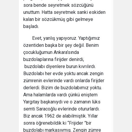
sora bende seyretmek sözcüğünü
unuttum. Hatta seyretmek sanki eskiden
kalan bir sözcükmüş gibi gelmeye
başladı.
Evet, yanlış yapıyoruz. Yaptığımız
özentiden başka bir şey değil. Benim
çocukluğumun Ankara’sında
buzdolaplarına firijder denirdi,
buzdolabı diyenlere burun kıvrılırdı.
Buzdolabı her evde yoktu ancak zengin
zümrenin evlerinde vardı onlarda firijder
derlerdi. Bizim de buzdolabımız yoktu.
Ama halamlarda vardı çünkü eniştem
Yargıtay başkanıydı ve o zamanın lüks
semti Saracoğlu evlerinde otururlardı.
Biz ancak 1962 de alabilmiştik. Yıllar
sonra öğrenebildik ki “Frijider ”bir
buzdolabı markasıymış. Zengin zümre