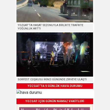
YOZGAT’TA HASAT SEZONUYLA BİRLİKTE TRAFİKTE
YOĞUNLUK ARTTI
SORFEST COŞKUSU İKİNCİ GÜNÜNDE ZİRVEYE ULAŞTI
YOZGAT'TA 5 GÜNLÜK HAVA DURUMU
YOZGAT İÇİN GÜNÜN NAMAZ VAKİTLERİ