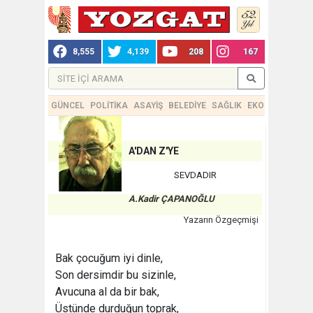
8,555
4,139
208
167
GÜNCEL
POLİTİKA
ASAYİŞ
BELEDİYE
SAĞLIK
EKONOMİ
TEKN
A'DAN Z'YE
SEVDADIR
A.Kadir ÇAPANOĞLU
Yazarın Özgeçmişi
Bak çocuğum iyi dinle,
Son dersimdir bu sizinle,
Avucuna al da bir bak,
Üstünde durduğun toprak,