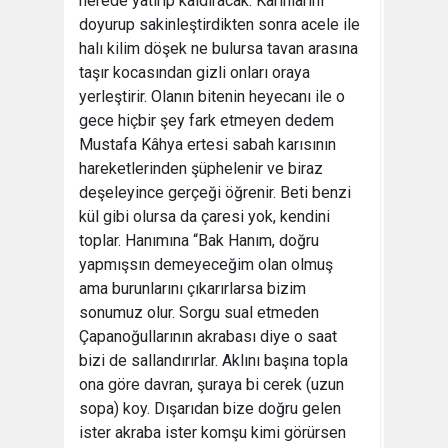
nerede yatırıp kaldıracak. Karınlarını
doyurup sakinleştirdikten sonra acele ile
halı kilim döşek ne bulursa tavan arasına
taşır kocasından gizli onları oraya
yerleştirir. Olanın bitenin heyecanı ile o
gece hiçbir şey fark etmeyen dedem
Mustafa Kâhya ertesi sabah karısının
hareketlerinden şüphelenir ve biraz
deşeleyince gerçeği öğrenir. Beti benzi
kül gibi olursa da çaresi yok, kendini
toplar. Hanımına “Bak Hanım, doğru
yapmışsın demeyeceğim olan olmuş
ama burunlarını çıkarırlarsa bizim
sonumuz olur. Sorgu sual etmeden
Çapanoğullarının akrabası diye o saat
bizi de sallandırırlar. Aklını başına topla
ona göre davran, şuraya bi cerek (uzun
sopa) koy. Dışarıdan bize doğru gelen
ister akraba ister komşu kimi görürsen