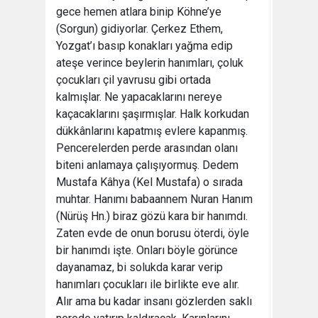
gece hemen atlara binip Köhne’ye
(Sorgun) gidiyorlar. Çerkez Ethem,
Yozgat’ı basıp konakları yağma edip
ateşe verince beylerin hanımları, çoluk
çocukları çil yavrusu gibi ortada
kalmışlar. Ne yapacaklarını nereye
kaçacaklarını şaşırmışlar. Halk korkudan
dükkânlarını kapatmış evlere kapanmış.
Pencerelerden perde arasından olanı
biteni anlamaya çalışıyormuş. Dedem
Mustafa Kâhya (Kel Mustafa) o sırada
muhtar. Hanımı babaannem Nuran Hanım
(Nürüş Hn.) biraz gözü kara bir hanımdı.
Zaten evde de onun borusu öterdi, öyle
bir hanımdı işte. Onları böyle görünce
dayanamaz, bi solukda karar verip
hanımları çocukları ile birlikte eve alır.
Alır ama bu kadar insanı gözlerden saklı