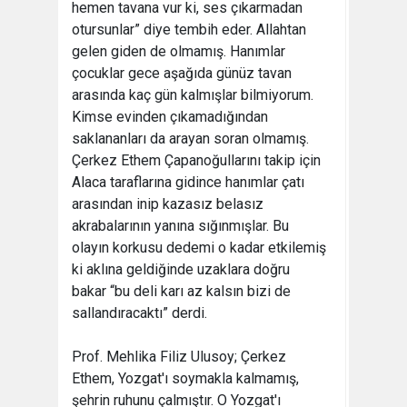
hemen tavana vur ki, ses çıkarmadan
otursunlar” diye tembih eder. Allahtan
gelen giden de olmamış. Hanımlar
çocuklar gece aşağıda günüz tavan
arasında kaç gün kalmışlar bilmiyorum.
Kimse evinden çıkamadığından
saklananları da arayan soran olmamış.
Çerkez Ethem Çapanoğullarını takip için
Alaca taraflarına gidince hanımlar çatı
arasından inip kazasız belasız
akrabalarının yanına sığınmışlar. Bu
olayın korkusu dedemi o kadar etkilemiş
ki aklına geldiğinde uzaklara doğru
bakar “bu deli karı az kalsın bizi de
sallandıracaktı” derdi.
Prof. Mehlika Filiz Ulusoy; Çerkez
Ethem, Yozgat'ı soymakla kalmamış,
şehrin ruhunu çalmıştır. O Yozgat'ı