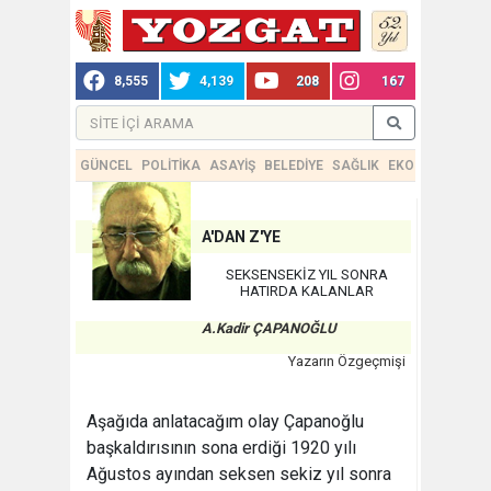
8,555
4,139
208
167
GÜNCEL
POLİTİKA
ASAYİŞ
BELEDİYE
SAĞLIK
EKONOMİ
TEKN
A'DAN Z'YE
SEKSENSEKİZ YIL SONRA
HATIRDA KALANLAR
A.Kadir ÇAPANOĞLU
Yazarın Özgeçmişi
Aşağıda anlatacağım olay Çapanoğlu
başkaldırısının sona erdiği 1920 yılı
Ağustos ayından seksen sekiz yıl sonra