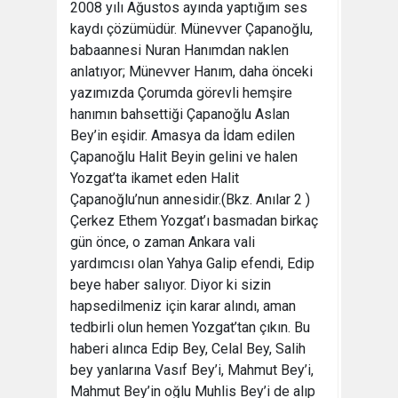
2008 yılı Ağustos ayında yaptığım ses
kaydı çözümüdür. Münevver Çapanoğlu,
babaannesi Nuran Hanımdan naklen
anlatıyor; Münevver Hanım, daha önceki
yazımızda Çorumda görevli hemşire
hanımın bahsettiği Çapanoğlu Aslan
Bey’in eşidir. Amasya da İdam edilen
Çapanoğlu Halit Beyin gelini ve halen
Yozgat’ta ikamet eden Halit
Çapanoğlu’nun annesidir.(Bkz. Anılar 2 )
Çerkez Ethem Yozgat’ı basmadan birkaç
gün önce, o zaman Ankara vali
yardımcısı olan Yahya Galip efendi, Edip
beye haber salıyor. Diyor ki sizin
hapsedilmeniz için karar alındı, aman
tedbirli olun hemen Yozgat’tan çıkın. Bu
haberi alınca Edip Bey, Celal Bey, Salih
bey yanlarına Vasıf Bey’i, Mahmut Bey’i,
Mahmut Bey’in oğlu Muhlis Bey’i de alıp