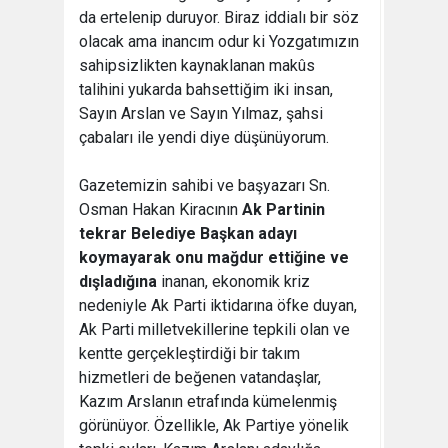
da ertelenip duruyor. Biraz iddialı bir söz
olacak ama inancım odur ki Yozgatımızın
sahipsizlikten kaynaklanan makûs
talihini yukarda bahsettiğim iki insan,
Sayın Arslan ve Sayın Yılmaz, şahsi
çabaları ile yendi diye düşünüyorum.
Gazetemizin sahibi ve başyazarı Sn.
Osman Hakan Kiracının
Ak Partinin
tekrar Belediye Başkan adayı
koymayarak onu mağdur ettiğine ve
dışladığına
inanan, ekonomik kriz
nedeniyle Ak Parti iktidarına öfke duyan,
Ak Parti milletvekillerine tepkili olan ve
kentte gerçekleştirdiği bir takım
hizmetleri de beğenen vatandaşlar,
Kazım Arslanın etrafında kümelenmiş
görünüyor. Özellikle, Ak Partiye yönelik