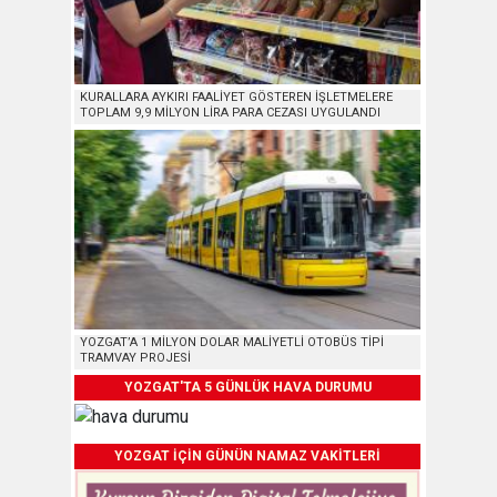
KURALLARA AYKIRI FAALİYET GÖSTEREN İŞLETMELERE
TOPLAM 9,9 MİLYON LİRA PARA CEZASI UYGULANDI
YOZGAT’A 1 MİLYON DOLAR MALİYETLİ OTOBÜS TİPİ
TRAMVAY PROJESİ
YOZGAT'TA 5 GÜNLÜK HAVA DURUMU
YOZGAT İÇİN GÜNÜN NAMAZ VAKİTLERİ