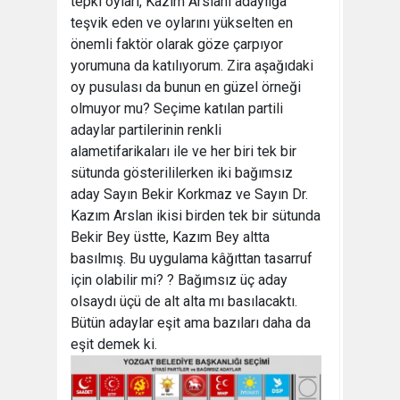
tepki oyları, Kazım Arslanı adaylığa
teşvik eden ve oylarını yükselten en
önemli faktör olarak göze çarpıyor
yorumuna da katılıyorum. Zira aşağıdaki
oy pusulası da bunun en güzel örneği
olmuyor mu? Seçime katılan partili
adaylar partilerinin renkli
alametifarikaları ile ve her biri tek bir
sütunda gösterililerken iki bağımsız
aday Sayın Bekir Korkmaz ve Sayın Dr.
Kazım Arslan ikisi birden tek bir sütunda
Bekir Bey üstte, Kazım Bey altta
basılmış. Bu uygulama kâğıttan tasarruf
için olabilir mi? ? Bağımsız üç aday
olsaydı üçü de alt alta mı basılacaktı.
Bütün adaylar eşit ama bazıları daha da
eşit demek ki.