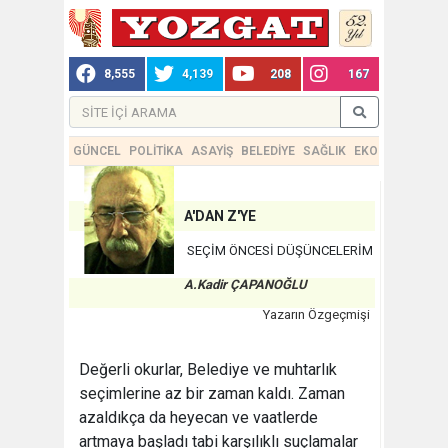
8,555
4,139
208
167
GÜNCEL
POLİTİKA
ASAYİŞ
BELEDİYE
SAĞLIK
EKONOMİ
TEKN
A'DAN Z'YE
SEÇİM ÖNCESİ DÜŞÜNCELERİM
A.Kadir ÇAPANOĞLU
Yazarın Özgeçmişi
Değerli okurlar, Belediye ve muhtarlık
seçimlerine az bir zaman kaldı. Zaman
azaldıkça da heyecan ve vaatlerde
artmaya başladı tabi karşılıklı suçlamalar