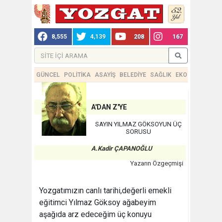
8,555
4,139
208
167
GÜNCEL
POLİTİKA
ASAYİŞ
BELEDİYE
SAĞLIK
EKONOMİ
TEKN
A'DAN Z'YE
SAYIN YILMAZ GÖKSOYUN ÜÇ
SORUSU
A.Kadir ÇAPANOĞLU
Yazarın Özgeçmişi
Yozgatımızın canlı tarihi,değerli emekli
eğitimci Yılmaz Göksoy ağabeyim
aşağıda arz edeceğim üç konuyu