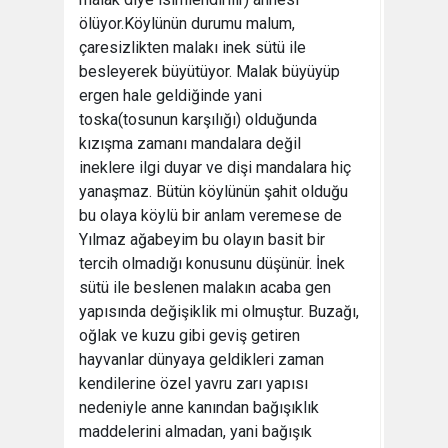
ölüyor.Köylünün durumu malum,
çaresizlikten malakı inek sütü ile
besleyerek büyütüyor. Malak büyüyüp
ergen hale geldiğinde yani
toska(tosunun karşılığı) olduğunda
kızışma zamanı mandalara değil
ineklere ilgi duyar ve dişi mandalara hiç
yanaşmaz. Bütün köylünün şahit olduğu
bu olaya köylü bir anlam veremese de
Yılmaz ağabeyim bu olayın basit bir
tercih olmadığı konusunu düşünür. İnek
sütü ile beslenen malakın acaba gen
yapısında değişiklik mi olmuştur. Buzağı,
oğlak ve kuzu gibi geviş getiren
hayvanlar dünyaya geldikleri zaman
kendilerine özel yavru zarı yapısı
nedeniyle anne kanından bağışıklık
maddelerini almadan, yani bağışık