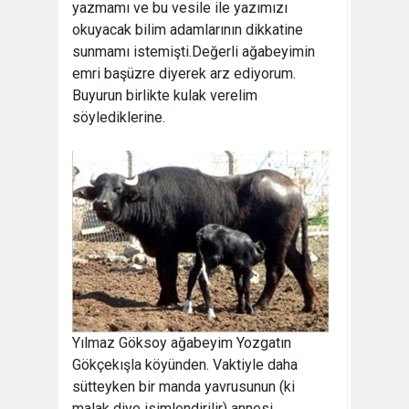
yazmamı ve bu vesile ile yazımızı
okuyacak bilim adamlarının dikkatine
sunmamı istemişti.Değerli ağabeyimin
emri başüzre diyerek arz ediyorum.
Buyurun birlikte kulak verelim
söylediklerine.
Yılmaz Göksoy ağabeyim Yozgatın
Gökçekışla köyünden. Vaktiyle daha
sütteyken bir manda yavrusunun (ki
malak diye isimlendirilir) annesi