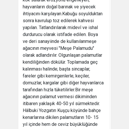
hayvanların doğal barınak ve yiyecek
ihtiyacını karşılayan.Kabuğu soyulduktan
sonra kavrulup toz edilerek kahvesi
yapılan. Tatlandırılarak midevî ve ishal
durdurucu olarak istifade edilen. Boya
ve deri sanayiinde de kullanılanmeşe
ağacının meyvesi "Meşe Palamudu"
olarak adlandırılır. Olgunlaşan palamutlar
kendiliğinden dökülür. Toplamada geç
kalınması halinde; başta sincaplar,
fareler gibi kemirgenlerle; keçiler,
domuzlar, kargalar gibi diğer hayvanlarca
tarafından hızla tüketilirler.Bir meşe
ağacının palamut vermesi dikiminden
itibaren yaklaşık 40-50 yıl sürmektedir.
Hâlbuki Yozgatın Kuşçu köyünde bahçe
kenarlarına dikilen palamutların 10- 15
yıl içinde hem de ceviz büyüklüğünde