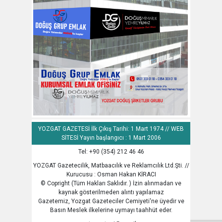
YOZGAT GAZETESİ İlk Çıkış Tarihi: 1 Mart 1974 // WEB
SİTESİ Yayın başlangıcı : 1 Mart 2006
Tel: +90 (354) 212 46 46
YOZGAT Gazetecilik, Matbaacılık ve Reklamcılık Ltd.Şti. //
Kurucusu : Osman Hakan KİRACI
© Copright (Tüm Hakları Saklıdır. ) İzin alınmadan ve
kaynak gösterilmeden alıntı yapılamaz
Gazetemiz, Yozgat Gazeteciler Cemiyeti'ne üyedir ve
Basın Meslek ilkelerine uymayı taahhüt eder.