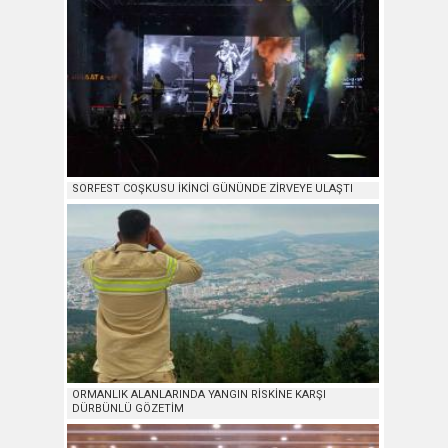
SORFEST COŞKUSU İKİNCİ GÜNÜNDE ZİRVEYE ULAŞTI
ORMANLIK ALANLARINDA YANGIN RİSKİNE KARŞI
DÜRBÜNLÜ GÖZETİM