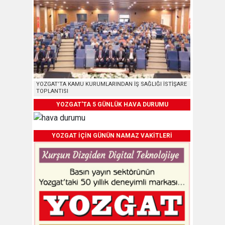
YOZGAT’TA KAMU KURUMLARINDAN İŞ SAĞLIĞI İSTİŞARE
TOPLANTISI
YOZGAT'TA 5 GÜNLÜK HAVA DURUMU
YOZGAT İÇİN GÜNÜN NAMAZ VAKİTLERİ