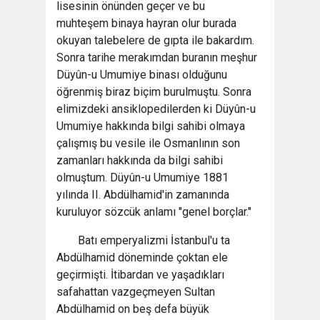
lisesinin önünden geçer ve bu
muhteşem binaya hayran olur burada
okuyan talebelere de gıpta ile bakardım.
Sonra tarihe merakımdan buranın meşhur
Düyûn-u Umumiye binası olduğunu
öğrenmiş biraz biçim burulmuştu. Sonra
elimizdeki ansiklopedilerden ki Düyûn-u
Umumiye hakkında bilgi sahibi olmaya
çalışmış bu vesile ile Osmanlının son
zamanları hakkında da bilgi sahibi
olmuştum. Düyûn-u Umumiye 1881
yılında II. Abdülhamid'in zamanında
kuruluyor sözcük anlamı "genel borçlar."
Batı emperyalizmi İstanbul'u ta
Abdülhamid döneminde çoktan ele
geçirmişti. İtibardan ve yaşadıkları
safahattan vazgeçmeyen Sultan
Abdülhamid on beş defa büyük