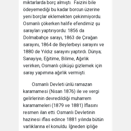
miktarlarda borç almıştı. Faizini bile
ödeyemediği bu kadar borcun üzerine
yeni borçlar eklemekten çekinmiyordu.
Osmanlı çökerken halife efendimiz şu
sarayları yaptırıyordu: 1856 da
Dolmabahçe sarayı, 1863 de Çırağan
sarayını, 1864 de Beylerbeyi sarayını ve
1880 de Yıldız sarayını yaptırdı. Dünya;
Sanayiye, Eğitime, Bilime, Ağırlık
verirken, Osmanlı çöküşü gizlemek için
saray yapımına ağırlık vermişti.
Osmanlı Devleti ünlü ramazan
kararnamesi (Nisan 1876) ile ve vergi
gelirlerinin devredildiği muharrem
kararnameleri (1879 ve 1881) İflasını
resmen ilan etti. Osmanlı Devletinin
hazinesi iflas edince 1881 yılında bütün
varlıklarına el konuldu. İğneden ipliğe