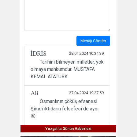
Mesajı Gönder
İDRİS
28.04.2024 10:34:39
Tarihini bilmeyen milletler, yok
olmaya mahkumdur. MUSTAFA
KEMAL ATATÜRK
Ali
27.04.2024 19:27:59
Osmanlının çöküş efsanesi.
Şimdi iktidarın felsefesi de aynı.
😡
Yozgat'ta Günün Haberleri