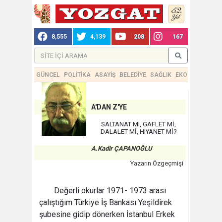
8,555
4,139
208
167
GÜNCEL
POLİTİKA
ASAYİŞ
BELEDİYE
SAĞLIK
EKONOMİ
TEKN
A'DAN Z'YE
SALTANAT MI, GAFLET Mİ,
DALALET Mİ, HIYANET Mİ?
A.Kadir ÇAPANOĞLU
Yazarın Özgeçmişi
Değerli okurlar 1971- 1973 arası
çalıştığım Türkiye İş Bankası Yeşildirek
şubesine gidip dönerken İstanbul Erkek