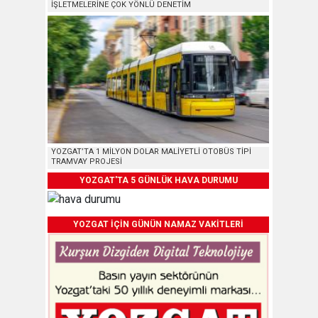
İŞLETMELERİNE ÇOK YÖNLÜ DENETİM
YOZGAT’TA 1 MİLYON DOLAR MALİYETLİ OTOBÜS TİPİ
TRAMVAY PROJESİ
YOZGAT'TA 5 GÜNLÜK HAVA DURUMU
YOZGAT İÇİN GÜNÜN NAMAZ VAKİTLERİ