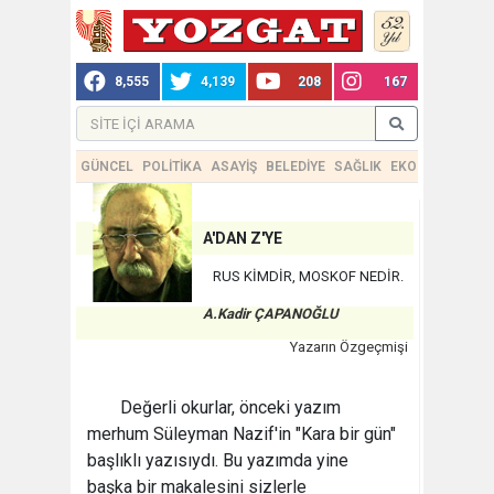
8,555
4,139
208
167
GÜNCEL
POLİTİKA
ASAYİŞ
BELEDİYE
SAĞLIK
EKONOMİ
TEKN
A'DAN Z'YE
RUS KİMDİR, MOSKOF NEDİR.
A.Kadir ÇAPANOĞLU
Yazarın Özgeçmişi
Değerli okurlar, önceki yazım
merhum Süleyman Nazif'in "Kara bir gün"
başlıklı yazısıydı. Bu yazımda yine
başka bir makalesini sizlerle