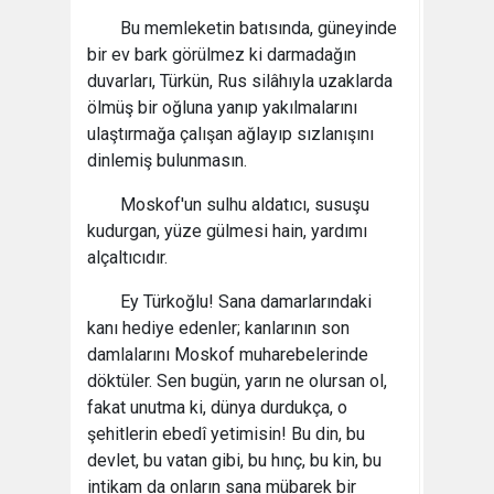
Bu memleketin batısında, güneyinde
bir ev bark görülmez ki darmadağın
duvarları, Türkün, Rus silâhıyla uzaklarda
ölmüş bir oğluna yanıp yakılmalarını
ulaştırmağa çalışan ağlayıp sızlanışını
dinlemiş bulunmasın.
Moskof'un sulhu aldatıcı, susuşu
kudurgan, yüze gülmesi hain, yardımı
alçaltıcıdır.
Ey Türkoğlu! Sana damarlarındaki
kanı hediye edenler; kanlarının son
damlalarını Moskof muharebelerinde
döktüler. Sen bugün, yarın ne olursan ol,
fakat unutma ki, dünya durdukça, o
şehitlerin ebedî yetimisin! Bu din, bu
devlet, bu vatan gibi, bu hınç, bu kin, bu
intikam da onların sana mübarek bir