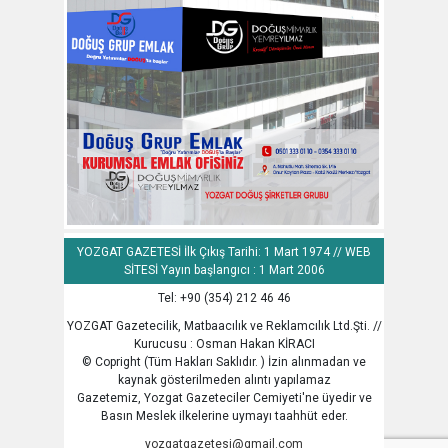
YOZGAT GAZETESİ İlk Çıkış Tarihi: 1 Mart 1974 // WEB
SİTESİ Yayın başlangıcı : 1 Mart 2006
Tel: +90 (354) 212 46 46
YOZGAT Gazetecilik, Matbaacılık ve Reklamcılık Ltd.Şti. //
Kurucusu : Osman Hakan KİRACI
© Copright (Tüm Hakları Saklıdır. ) İzin alınmadan ve
kaynak gösterilmeden alıntı yapılamaz
Gazetemiz, Yozgat Gazeteciler Cemiyeti'ne üyedir ve
Basın Meslek ilkelerine uymayı taahhüt eder.
yozgatgazetesi@gmail.com