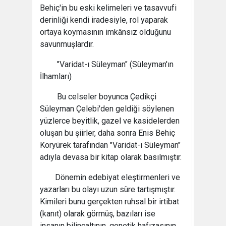
Behiç'in bu eski kelimeleri ve tasavvufi
derinliği kendi iradesiyle, rol yaparak
ortaya koymasının imkânsız olduğunu
savunmuşlardır.
"Varidat-ı Süleyman" (Süleyman'ın
İlhamları)
Bu celseler boyunca Çedikçi
Süleyman Çelebi'den geldiği söylenen
yüzlerce beyitlik, gazel ve kasidelerden
oluşan bu şiirler, daha sonra Enis Behiç
Koryürek tarafından "Varidat-ı Süleyman"
adıyla devasa bir kitap olarak basılmıştır.
Dönemin edebiyat eleştirmenleri ve
yazarları bu olayı uzun süre tartışmıştır.
Kimileri bunu gerçekten ruhsal bir irtibat
(kanıt) olarak görmüş, bazıları ise
insanın bilinçaltının, genetik hafızasının