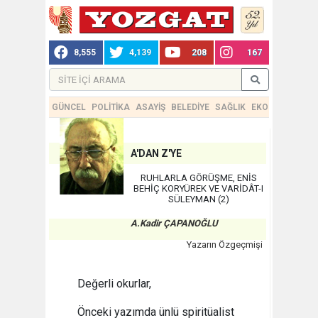
8,555
4,139
208
167
GÜNCEL
POLİTİKA
ASAYİŞ
BELEDİYE
SAĞLIK
EKONOMİ
TEKN
A'DAN Z'YE
RUHLARLA GÖRÜŞME, ENİS
BEHİÇ KORYÜREK VE VARİDÂT-I
SÜLEYMAN (2)
A.Kadir ÇAPANOĞLU
Yazarın Özgeçmişi
Değerli okurlar,
Önceki yazımda ünlü spiritüalist