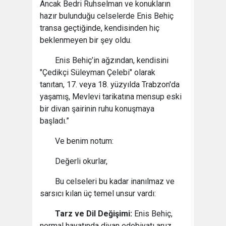
Ancak Bedri Ruhselman ve konukların
hazır bulunduğu celselerde Enis Behiç
transa geçtiğinde, kendisinden hiç
beklenmeyen bir şey oldu.
Enis Behiç’in ağzından, kendisini
"Çedikçi Süleyman Çelebi" olarak
tanıtan, 17. veya 18. yüzyılda Trabzon'da
yaşamış, Mevlevi tarikatına mensup eski
bir divan şairinin ruhu konuşmaya
başladı.”
Ve benim notum:
Değerli okurlar,
Bu celseleri bu kadar inanılmaz ve
sarsıcı kılan üç temel unsur vardı:
Tarz ve Dil Değişimi:
Enis Behiç,
normal hayatında divan edebiyatı aruz