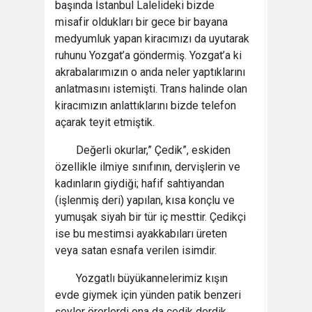
başında İstanbul Lalelideki bizde
misafir oldukları bir gece bir bayana
medyumluk yapan kiracımızı da uyutarak
ruhunu Yozgat’a göndermiş. Yozgat’a ki
akrabalarımızın o anda neler yaptıklarını
anlatmasını istemişti. Trans halinde olan
kiracımızın anlattıklarını bizde telefon
açarak teyit etmiştik.
Değerli okurlar,” Çedik”, eskiden
özellikle ilmiye sınıfının, dervişlerin ve
kadınların giydiği; hafif sahtiyandan
(işlenmiş deri) yapılan, kısa konçlu ve
yumuşak siyah bir tür iç mesttir. Çedikçi
ise bu mestimsi ayakkabıları üreten
veya satan esnafa verilen isimdir.
Yozgatlı büyükannelerimiz kışın
evde giymek için yünden patik benzeri
şeyler örerlerdi ona da çedik derdik.