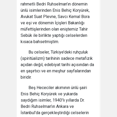
rahmetli Bedri Ruhselman’ın dönemin
ünlü isimlerinden Enis Behiç Koryürek,
Avukat Suat Plevne, Savcı Kemal Bora
ve eşi ve dönemin İçişleri Bakanlığı
müfettişlerinden olan eniştemiz Tahir
Sebük ile birlikte yaptığı celselerden
kısaca bahsetmiştim.
Bu celseler, Türkiye’deki ruhçuluk
(spiritüalizm) tarihinin sadece metafizik
açıdan değil, edebiyat tarihi açısından da
en şaşırtıcı ve en meşhur sayfalarından
biridir.
Beş Hececiler akımının ünlü şairi
Enis Behiç Koryürek ve yukarda
saydığım isimler, 1940'lı yıllarda Dr.
Bedri Ruhselman’ın Ankara ve
İstanbul’da gerçekleştirdiği celselerin