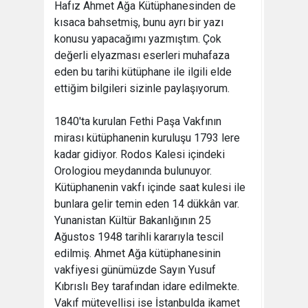
Hafız Ahmet Ağa Kütüphanesinden de
kısaca bahsetmiş, bunu ayrı bir yazı
konusu yapacağımı yazmıştım. Çok
değerli elyazması eserleri muhafaza
eden bu tarihi kütüphane ile ilgili elde
ettiğim bilgileri sizinle paylaşıyorum.
1840'ta kurulan Fethi Paşa Vakfının
mirası kütüphanenin kuruluşu 1793 lere
kadar gidiyor. Rodos Kalesi içindeki
Orologiou meydanında bulunuyor.
Kütüphanenin vakfı içinde saat kulesi ile
bunlara gelir temin eden 14 dükkân var.
Yunanistan Kültür Bakanlığının 25
Ağustos 1948 tarihli kararıyla tescil
edilmiş. Ahmet Ağa kütüphanesinin
vakfiyesi günümüzde Sayın Yusuf
Kıbrıslı Bey tarafından idare edilmekte.
Vakıf mütevellisi ise İstanbulda ikamet