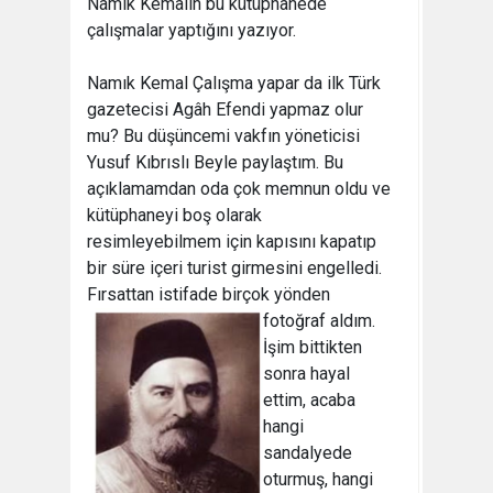
Namık Kemalin bu kütüphanede
çalışmalar yaptığını yazıyor.
Namık Kemal Çalışma yapar da ilk Türk
gazetecisi Agâh Efendi yapmaz olur
mu? Bu düşüncemi vakfın yöneticisi
Yusuf Kıbrıslı Beyle paylaştım. Bu
açıklamamdan oda çok memnun oldu ve
kütüphaneyi boş olarak
resimleyebilmem için kapısını kapatıp
bir süre içeri turist girmesini engelledi.
Fırsattan istifade birçok yönden
fotoğraf aldım.
İşim bittikten
sonra hayal
ettim, acaba
hangi
sandalyede
oturmuş, hangi