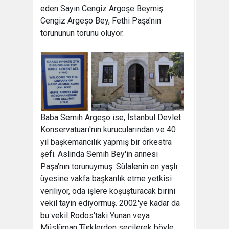
eden Sayın Cengiz Argoşe Beymiş.
Cengiz Argeşo Bey, Fethi Paşa'nın
torununun torunu oluyor.
Baba Semih Argeşo ise, İstanbul Devlet
Konservatuarı'nın kurucularından ve 40
yıl başkemancılık yapmış bir orkestra
şefi. Aslında Semih Bey'in annesi
Paşa'nın torunuymuş. Sülalenin en yaşlı
üyesine vakfa başkanlık etme yetkisi
veriliyor, oda işlere koşuşturacak birini
vekil tayin ediyormuş. 2002'ye kadar da
bu vekil Rodos'taki Yunan veya
Müslüman Türklerden seçilerek böyle