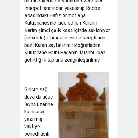
bir müzayede de satılmak üzere iken
Interpol tarafından yakalanıp Rodos
Adasındaki Hafız Ahmet Ağa
Kütüphanesine iade edilen Kuran-ı
Kerim şimdi çelik kasa içinde saklanıyor
(resimde). Camekân içinde sergilenen
bazı Kuran sayfalarını fotoğrafladım.
Kütüphane Fethi Paşa'nın, İstanbul'dan
getirttiği kitaplarla zenginleştirilmiş
Girişte sağ
duvarda ağaç
levha üzerine
kazınarak
yazılmış
vakfiye
senedi asılı.