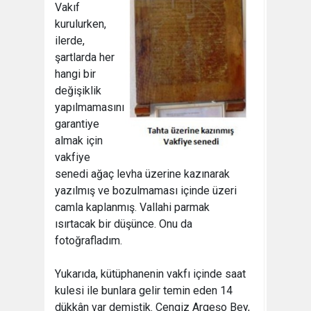
Vakıf
kurulurken,
ilerde,
şartlarda her
hangi bir
değişiklik
yapılmamasını
garantiye
almak için
vakfiye
senedi ağaç levha üzerine kazınarak
yazılmış ve bozulmaması içinde üzeri
camla kaplanmış. Vallahi parmak
ısırtacak bir düşünce. Onu da
fotoğrafladım.
Yukarıda, kütüphanenin vakfı içinde saat
kulesi ile bunlara gelir temin eden 14
dükkân var demiştik. Cengiz Argeşo Bey,