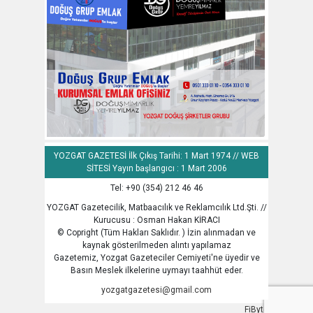
YOZGAT GAZETESİ İlk Çıkış Tarihi: 1 Mart 1974 // WEB
SİTESİ Yayın başlangıcı : 1 Mart 2006
Tel: +90 (354) 212 46 46
YOZGAT Gazetecilik, Matbaacılık ve Reklamcılık Ltd.Şti. //
Kurucusu : Osman Hakan KİRACI
© Copright (Tüm Hakları Saklıdır. ) İzin alınmadan ve
kaynak gösterilmeden alıntı yapılamaz
Gazetemiz, Yozgat Gazeteciler Cemiyeti'ne üyedir ve
Basın Meslek ilkelerine uymayı taahhüt eder.
yozgatgazetesi@gmail.com
FiByte