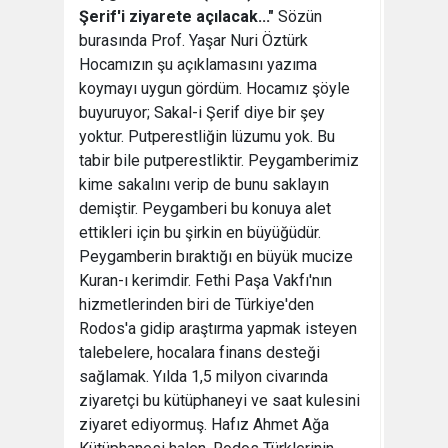
Şerif'i ziyarete açılacak..."
Sözün
burasında Prof. Yaşar Nuri Öztürk
Hocamızın şu açıklamasını yazıma
koymayı uygun gördüm. Hocamız şöyle
buyuruyor; Sakal-i Şerif diye bir şey
yoktur. Putperestliğin lüzumu yok. Bu
tabir bile putperestliktir. Peygamberimiz
kime sakalını verip de bunu saklayın
demiştir. Peygamberi bu konuya alet
ettikleri için bu şirkin en büyüğüdür.
Peygamberin bıraktığı en büyük mucize
Kuran-ı kerimdir. Fethi Paşa Vakfı'nın
hizmetlerinden biri de Türkiye'den
Rodos'a gidip araştırma yapmak isteyen
talebelere, hocalara finans desteği
sağlamak. Yılda 1,5 milyon civarında
ziyaretçi bu kütüphaneyi ve saat kulesini
ziyaret ediyormuş. Hafız Ahmet Ağa