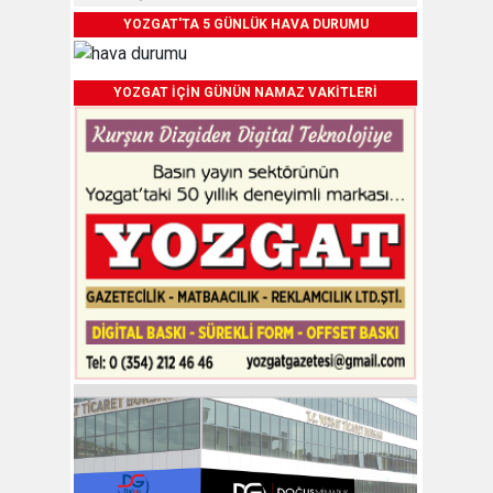
YOZGAT'TA 5 GÜNLÜK HAVA DURUMU
YOZGAT İÇİN GÜNÜN NAMAZ VAKİTLERİ