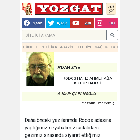
8,555
4,139
208
167
GÜNCEL
POLİTİKA
ASAYİŞ
BELEDİYE
SAĞLIK
EKONOMİ
TEKN
A'DAN Z'YE
RODOS HAFIZ AHMET AĞA
KÜTÜPHANESİ
A.Kadir ÇAPANOĞLU
Yazarın Özgeçmişi
Daha önceki yazılarımda Rodos adasına
yaptığımız seyahatimizi anlatırken
gezimiz sırasında ziyaret ettiğimiz