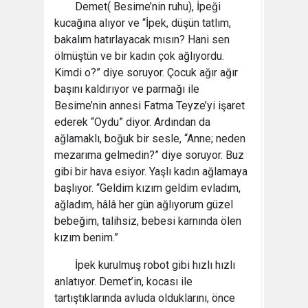
Demet( Besime’nin ruhu), İpeği
kucağına alıyor ve “İpek, düşün tatlım,
bakalım hatırlayacak mısın? Hani sen
ölmüştün ve bir kadın çok ağlıyordu.
Kimdi o?” diye soruyor. Çocuk ağır ağır
başını kaldırıyor ve parmağı ile
Besime’nin annesi Fatma Teyze’yi işaret
ederek “Oydu” diyor. Ardından da
ağlamaklı, boğuk bir sesle, “Anne; neden
mezarıma gelmedin?” diye soruyor. Buz
gibi bir hava esiyor. Yaşlı kadın ağlamaya
başlıyor. “Geldim kızım geldim evladım,
ağladım, hâlâ her gün ağlıyorum güzel
bebeğim, talihsiz, bebesi karnında ölen
kızım benim.”
İpek kurulmuş robot gibi hızlı hızlı
anlatıyor. Demet’in, kocası ile
tartıştıklarında avluda olduklarını, önce