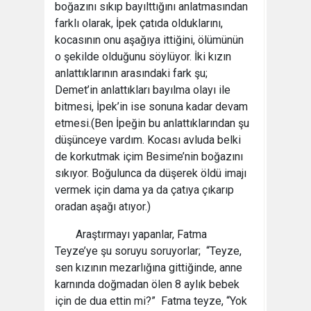
boğazını sıkıp bayılttığını anlatmasından
farklı olarak, İpek çatıda olduklarını,
kocasının onu aşağıya ittiğini, ölümünün
o şekilde olduğunu söylüyor. İki kızın
anlattıklarının arasındaki fark şu;
Demet’in anlattıkları bayılma olayı ile
bitmesi, İpek’in ise sonuna kadar devam
etmesi.(Ben İpeğin bu anlattıklarından şu
düşünceye vardım. Kocası avluda belki
de korkutmak içim Besime’nin boğazını
sıkıyor. Boğulunca da düşerek öldü imajı
vermek için dama ya da çatıya çıkarıp
oradan aşağı atıyor.)
Araştırmayı yapanlar, Fatma
Teyze’ye şu soruyu soruyorlar; “Teyze,
sen kızının mezarlığına gittiğinde, anne
karnında doğmadan ölen 8 aylık bebek
için de dua ettin mi?” Fatma teyze, “Yok