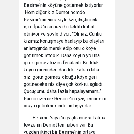
Besime’nin köyüne götürmek istiyorlar.
Hem diğer kız Demet hemde
Besime’nin annesiyle karşılaştırmak
için. İpek’in annesi bu teklifi kabul
etmiyor ve şöyle diyor: “Olmaz. Çünkü
kızımız konuşmaya başlayıp bu olayları
anlattığında merak edip onu o köye
götürmek istedik. Daha köyün yoluna
girer girmez kızım fenalaştı. Korktuk,
köyün girişinden döndük. Zaten daha
sizi görür görmez öldüğü köye geri
götüreceksiniz diye çok korktu, ağladı…
Çocuğumu daha fazla hırpalayamam..”.
Bunun üzerine Besime’nin yaşlı annesini
oraya getirilmesinde anlaşıyorlar.
Besime Yayar’ın yaşlı annesi Fatma
teyzenin Demet’ten haberi var. Bu
yüzden ikinci bir Besime’nin ortaya