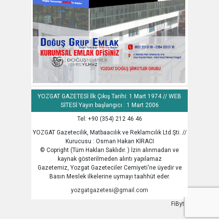
YOZGAT GAZETESİ İlk Çıkış Tarihi: 1 Mart 1974 // WEB
SİTESİ Yayın başlangıcı : 1 Mart 2006
Tel: +90 (354) 212 46 46
YOZGAT Gazetecilik, Matbaacılık ve Reklamcılık Ltd.Şti. //
Kurucusu : Osman Hakan KİRACI
© Copright (Tüm Hakları Saklıdır. ) İzin alınmadan ve
kaynak gösterilmeden alıntı yapılamaz
Gazetemiz, Yozgat Gazeteciler Cemiyeti'ne üyedir ve
Basın Meslek ilkelerine uymayı taahhüt eder.
yozgatgazetesi@gmail.com
FiByte