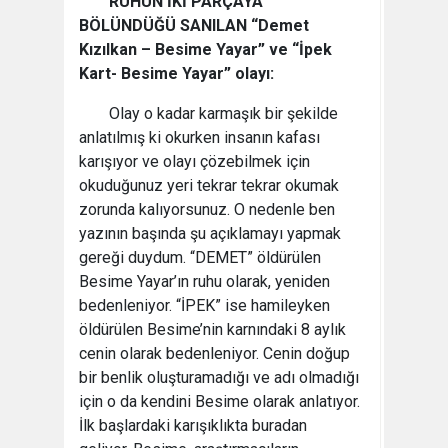
RUHUN İKİ PARÇAYA
BÖLÜNDÜĞÜ SANILAN “Demet
Kızılkan – Besime Yayar” ve “İpek
Kart- Besime Yayar” olayı:
Olay o kadar karmaşık bir şekilde
anlatılmış ki okurken insanın kafası
karışıyor ve olayı çözebilmek için
okuduğunuz yeri tekrar tekrar okumak
zorunda kalıyorsunuz. O nedenle ben
yazının başında şu açıklamayı yapmak
gereği duydum. “DEMET” öldürülen
Besime Yayar’ın ruhu olarak, yeniden
bedenleniyor. “İPEK” ise hamileyken
öldürülen Besime’nin karnındaki 8 aylık
cenin olarak bedenleniyor. Cenin doğup
bir benlik oluşturamadığı ve adı olmadığı
için o da kendini Besime olarak anlatıyor.
İlk başlardaki karışıklıkta buradan