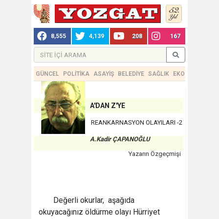
8,555
4,139
208
167
GÜNCEL
POLİTİKA
ASAYİŞ
BELEDİYE
SAĞLIK
EKONOMİ
TEKN
A'DAN Z'YE
REANKARNASYON OLAYILARI -2
A.Kadir ÇAPANOĞLU
Yazarın Özgeçmişi
Değerli okurlar, aşağıda
okuyacağınız öldürme olayı Hürriyet