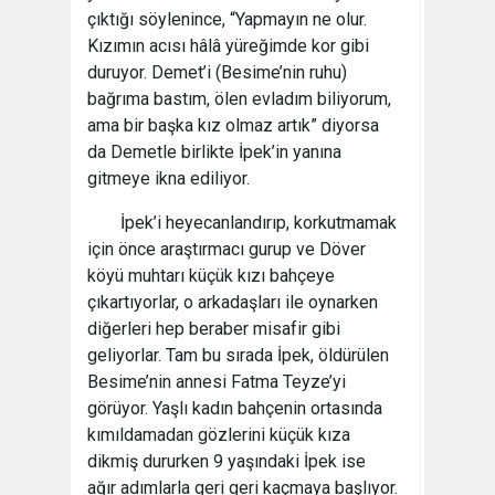
çıktığı söylenince, “Yapmayın ne olur.
Kızımın acısı hâlâ yüreğimde kor gibi
duruyor. Demet’i (Besime’nin ruhu)
bağrıma bastım, ölen evladım biliyorum,
ama bir başka kız olmaz artık” diyorsa
da Demetle birlikte İpek’in yanına
gitmeye ikna ediliyor.
İpek’i heyecanlandırıp, korkutmamak
için önce araştırmacı gurup ve Döver
köyü muhtarı küçük kızı bahçeye
çıkartıyorlar, o arkadaşları ile oynarken
diğerleri hep beraber misafir gibi
geliyorlar. Tam bu sırada İpek, öldürülen
Besime’nin annesi Fatma Teyze’yi
görüyor. Yaşlı kadın bahçenin ortasında
kımıldamadan gözlerini küçük kıza
dikmiş dururken 9 yaşındaki İpek ise
ağır adımlarla geri geri kaçmaya başlıyor.