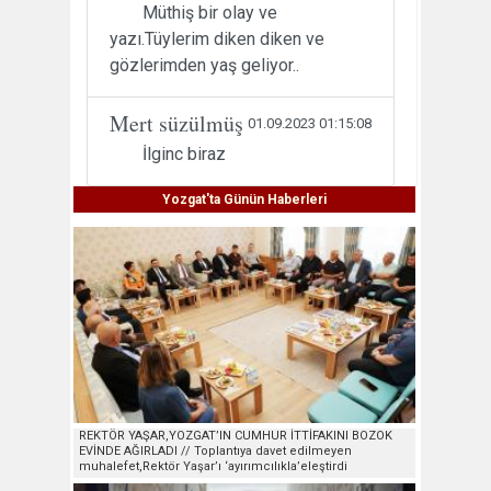
Müthiş bir olay ve
yazı.Tüylerim diken diken ve
gözlerimden yaş geliyor..
Mert süzülmüş
01.09.2023 01:15:08
İlginc biraz
Yozgat'ta Günün Haberleri
REKTÖR YAŞAR,YOZGAT’IN CUMHUR İTTİFAKINI BOZOK
EVİNDE AĞIRLADI // Toplantıya davet edilmeyen
muhalefet,Rektör Yaşar’ı ‘ayırımcılıkla’eleştirdi