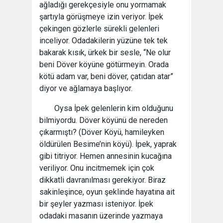
ağladığı gerekçesiyle onu yormamak
şartıyla görüşmeye izin veriyor. İpek
çekingen gözlerle sürekli gelenleri
inceliyor. Odadakilerin yüzüne tek tek
bakarak kısık, ürkek bir sesle, “Ne olur
beni Döver köyüne götürmeyin. Orada
kötü adam var, beni döver, çatıdan atar”
diyor ve ağlamaya başlıyor.
Oysa İpek gelenlerin kim olduğunu
bilmiyordu. Döver köyünü de nereden
çıkarmıştı? (Döver Köyü, hamileyken
öldürülen Besime’nin köyü). İpek, yaprak
gibi titriyor. Hemen annesinin kucağına
veriliyor. Onu incitmemek için çok
dikkatli davranılması gerekiyor. Biraz
sakinleşince, oyun şeklinde hayatına ait
bir şeyler yazması isteniyor. İpek
odadaki masanın üzerinde yazmaya