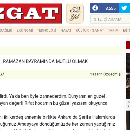
8,555
SAĞLIK
EKONOMİ
TEKNOLOJİ
HAYAT
KÜLTÜR - SANAT
TARIM
EĞİ
RAMAZAN BAYRAMINDA MUTLU OLMAK
LU
Yazarın Özgeçmişi
lirdi. Ya da ben öyle zannederdim. Dünyanın en güzel
B
layan değerli Rıfat hocamın bu güzel yazısını okuyunca
Y
 iki kardeş annemle birlikte Ankara da Şerife Halamlarda
unduğumuz Amasyaya döndüğümüzde her zaman yaptığımız