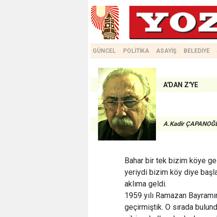
GÜNCEL
POLİTİKA
ASAYİŞ
BELEDİYE
A'DAN Z'YE
A.Kadir ÇAPANOĞ
Bahar bir tek bizim köye ge
yeriydi bizim köy diye baş
aklıma geldi.
1959 yılı Ramazan Bayramını
geçirmiştik. O sırada bul