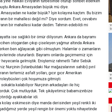
la yine Halkalı Evliyanın türbesinde oturup sohbet ederken
uştu Ankara Amasyadan büyük mü diye.
 Amasyadan ne kadar büyük? İşin kolayına kaçtım. Bu bizim
nın bir mahallesi değil mi? Diye sordum. Evet, cevabını
anın bir mahallesi kadar dedim. Tahmin edebildi mi
Y
S
atta ise sağlıklı bir ömür diliyorum. Ankara da bayramı
cihen otogardan çıkıp çiseleyen yağmur altında Ankara
çerken ben ağlayacak gibi olmuştum. Halamlar o zamanların
 evlerinde otururlardı. Bayramı onlarda geçirmemiz için
 heyecanla gelmiştik. Eniştemiz rahmetli Tahir Sebük
iz Nurçinin (İstanbuldaki Nur mağazalarının sahibi) pırıl
aranın tertemiz asfalt yolları, gıcır gıcır Amerikan
Y
troleybüsleri çok hoşumuza gitmişti.
K
sokakta kalabiliyor Nurçinin arkadaşları ile hiç
orduk. Çok mutluyduk. Tek şikâyetimiz babamızınbize
ırdığı ayakkabılar idi.
a kolay eskimesin diye manda derisinden yeşil renkli iki
aşadığımız yerde yeşil rengin bir önemi yoktu nihayetinde