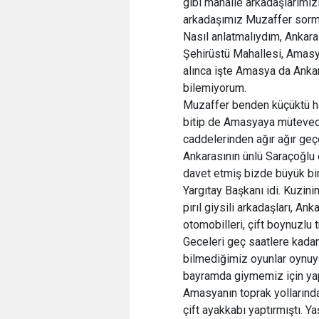
gibi mahalle arkadaşlarımız
arkadaşımız Muzaffer sorm
Nasıl anlatmalıydım, Ankara
Şehirüstü Mahallesi, Amasya
alınca işte Amasya da Ankar
bilemiyorum.
Muzaffer benden küçüktü hay
bitip de Amasyaya mütevec
caddelerinden ağır ağır ge
Ankarasının ünlü Saraçoğlu
davet etmiş bizde büyük bir
Yargıtay Başkanı idi. Kuzinim
pırıl giysili arkadaşları, Ank
otomobilleri, çift boynuzlu 
Geceleri geç saatlere kadar 
bilmediğimiz oyunlar oynuy
bayramda giymemiz için yapt
Amasyanın toprak yollarınd
çift ayakkabı yaptırmıştı. Y