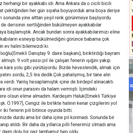
herhangi bir ayakkabı idi. Ama Ankara da o cicili bicili
kat çektiğinden her gün siyaha boyuyorduk ama boya deriye
sonunda yine alttan yeşil renk görünmeye başlıyordu.
e de derisinin sertliğinden bükülmeyen ayakkabılar
aya başlamıştık. Ancak bundan sonra ayakkabılarımızı eline
kkabıların esneyip bükülmediğini görünce babama çok
 ev halini bilemezdi ki.
oğlu(Emekli Danıştay 9. daire başkanı), biriktirdiği bayram
r almıştı. 9 volt yassı pil ile çalışan fenerin ışığını yakıp
de kara yolu gibi yürütüyordu. Bizde heveslendik, almak için
atını sordu, 2,5 lira dedik.Çok pahalıymış, bir tane alın
ra verdi. Yanlış hesaplamıştık içine de birdepil alınacaktı.
ra idi onun parasını da halam vermişti. İçimdeki
 kere olsun elime almadım. Kardeşim Haluk(Emekli Türkiye
. Ö.1997), Cengiz ile birlikte halının kenar çizgilerini yol
 iki fenerin pili bitince oyunda bitti.
imizde durdu ama bir daha içine pil konmadı. Sonunda bir
ıp atıldı. Bir daha da yıllarca pilli fenerimiz olmadı ama
r daim dolu bir gaz lambamız hep oldu.