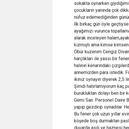
sokakta oynarken giydiğimiz 
çocukların yanında çok dik
nüfuz edemediğinden günün 
İlk birkaç gün öyle geçtiys
ayağımızı vurunca topallam
alarak inceleyen halam,aya
kızmıştı ama kimse kimsenin
Öbür kuzenim Cengiz Divanlı
harçlıkları ile yassı bir fene
halının kenarındaki çizgiler
annemizden para istedik. Fiy
ikiniz oynayın diyerek 2,5 li
Şimdi hatırlamıyorum kaç pa
burukluktan dolayı ben bir
Gemi San. Personel Daire Bşk
yapıp gezdirip oynadılar. Her
Bu fener çok uzun yıllar ev
köşede boş durmaktan paslan
duvarda asılı ve haznesi he