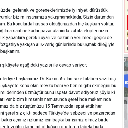
üzde, gelenek ve göreneklerimizde iyi niyet, dürüstlük,
durumlar bizim insanımıza yakışmamaktadır. Sizin durumdan
orum. Bu konularda hassas olduğunuzdan hiç kuşkum yoktur.
ılma saatine kadar pazar alanında zabıta ekiplerinizin
lık yapanlara gerekli uyarı ve cezanın verilmesi geçici de
 Yozgatlıya yakışan alış-veriş günlerinde buluşmak dileğiyle
 başkanım.
 şikâyete aşağıdaki yazısı ile cevap veriyor;
 belediye başkanımız Dr. Kazım Arslan size hitaben yazılmış
ya şikâyete konu olan mevzu beni ve benim gibi ekmeğini bu
ımı derinden üzmüştür bunu ispata davet ediyoruz şöyle ki
ukları var bizim kimsenin namusunda şerefinde makamında
maz da biz rüştümüzü 15 Temmuzda ispat ettik her
ni şerefsiz çıktı sadece Türkiye'de sebzeci ve pazarcıdan
bakış açımız rızkımız için başka bir işimiz olmaz birde
her tezgâhın kime ait olduğunu gösteren tabela buda