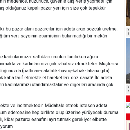
ının medenice, huzurluca, güvenle alış-veriş yapması için
ş olduğunuz kapalı pazar yeri için size çok teşekkür
i; bu pazar alanı pazarcılar için adeta argo sözcük üretme,
Y
S
itim yeri, saygının esamisinin bulunmadığı bir mekân
le kadınlarımıza, sattıkları ürünleri tanıtırken ağıza
nmakta ve kadınlarımızı çok rahatsız etmekteler. Müşterisi
lduğunuzda (patlıcan-salatalık-havuç-kabak-lahana gibi)
 kaba tarif etmekte el hareketleri, söz sanatı! İle adeta
ri kadınlarımızı utandırmaktalar ve diğerleri arasında çok
Y
K
ekte ve incitmektedir. Müdahale etmek istesen adeta
um edercesine hep birlikte olup üzerine yürüyecek duruma
lı, kibar pazarcı esnafını ayrı tutmak gerekiyor elbette.
iyorum.