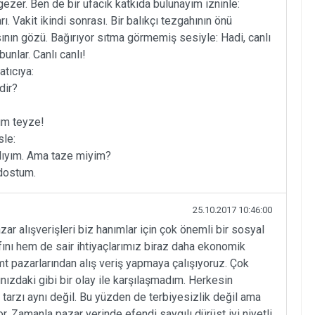
gezer. Ben de bir ufacık katkıda bulunayım izninle:
ı. Vakit ikindi sonrası. Bir balıkçı tezgahının önü
sının gözü. Bağırıyor sıtma görmemiş sesiyle: Hadi, canlı
unlar. Canlı canlı!
atıcıya:
dir?
nım teyze!
sle:
lıyım. Ama taze miyim?
dostum.
25.10.2017 10:46:00
ar alışverişleri biz hanımlar için çok önemli bir sosyal
ını hem de sair ihtiyaçlarımız biraz daha ekonomik
mt pazarlarından alış veriş yapmaya çalışıyoruz. Çok
nızdaki gibi bir olay ile karşılaşmadım. Herkesin
 tarzı aynı değil. Bu yüzden de terbiyesizlik değil ama
or. Zamanla pazar yerinde efendi saygılı dürüst iyi niyetli