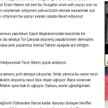
z Ersin Hanım var ben bu Yozgatın sözü adlı yazıyı sizi ve
ığını söylemek istiyorum yoksa bizim ekmek kazanmak için
 istiyorum bu yazıyı yazanı ispata davet ediyoruz
enlemesi yapılırken Sayın Başkanımızdan benimde bir
r da rahatça Tol Çarşıda alışveriş yapabilsinler demiştim.
bana ünlü yazarımız Kemal Tahirin aşağıda arz ettiğim
ikâyesinde Terzi Bekiri şöyle anlatıyor;
la annesi, pırtı almaya çıkıyorlar. Onlar çıkınca bu senin terzi
akalım alışveriş nasıl diye dışarı uğruyor. Bana sorarsan
llahın işine bak ki uğruyor. Dahası, acele uğradığından
.
ğilsin! Edirneden Karsa kadar dünyayı dolaşan herifler.