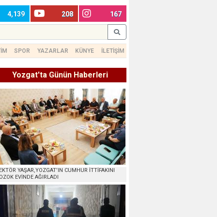
4,139
208
167
TİM
SPOR
YAZARLAR
KÜNYE
İLETİŞİM
Yozgat'ta Günün Haberleri
EKTÖR YAŞAR,YOZGAT’IN CUMHUR İTTİFAKINI
OZOK EVİNDE AĞIRLADI