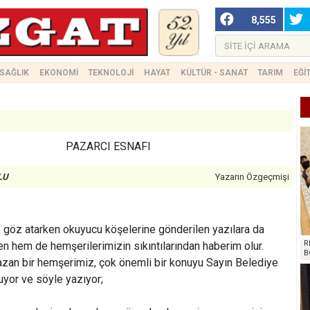
8,555
SAĞLIK
EKONOMİ
TEKNOLOJİ
HAYAT
KÜLTÜR - SANAT
TARIM
EĞİ
PAZARCI ESNAFI
LU
Yazarın Özgeçmişi
 göz atarken okuyucu köşelerine gönderilen yazılara da
R
 hem de hemşerilerimizin sıkıntılarından haberim olur.
B
yazan bir hemşerimiz, çok önemli bir konuyu Sayın Belediye
uyor ve söyle yazıyor;