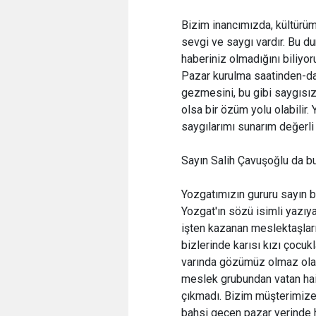
Bizim inancımızda, kültürüm
sevgi ve saygı vardır. Bu 
haberiniz olmadığını biliy
Pazar kurulma saatinden-dağ
gezmesini, bu gibi saygısız
olsa bir özüm yolu olabilir.
saygılarımı sunarım değerli
Sayın Salih Çavuşoğlu da bu
Yozgatımızın gururu sayın
Yozgat'ın sözü isimli yazı
işten kazanan meslektaşlar
bizlerinde karısı kızı çoc
varında gözümüz olmaz ola
meslek grubundan vatan hai
çıkmadı. Bizim müşterimize 
bahsi geçen pazar yerinde 