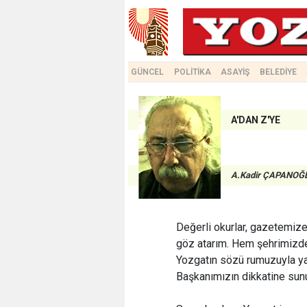
GÜNCEL
POLİTİKA
ASAYİŞ
BELEDİYE
A'DAN Z'YE
A.Kadir ÇAPANOĞ
Değerli okurlar, gazetemize
göz atarım. Hem şehrimizden
Yozgatın sözü rumuzuyla 
Başkanımızın dikkatine sun