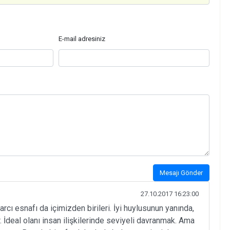
E-mail adresiniz
Mesajı Gönder
27.10.2017 16:23:00
rcı esnafı da içimizden birileri. İyi huylusunun yanında,
 İdeal olanı insan ilişkilerinde seviyeli davranmak. Ama