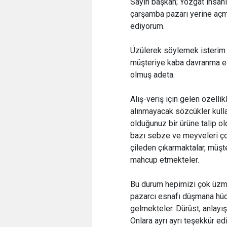
Sayın başkan; Yozgat insan
çarşamba pazarı yerine açmı
ediyorum.
Üzülerek söylemek isterim k
müşteriye kaba davranma eğ
olmuş adeta.
Alış-veriş için gelen özellik
alınmayacak sözcükler kulla
olduğunuz bir ürüne talip o
bazı sebze ve meyveleri çok
çileden çıkarmaktalar, müşte
mahcup etmekteler.
Bu durum hepimizi çok üzm
pazarcı esnafı düşmana hüc
gelmekteler. Dürüst, anlayış
Onlara ayrı ayrı teşekkür ed