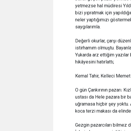
yetmezse hal müdiresi Yıldı
bizi yıpratmak için yapıld
neler yaptığımızı göstermek
saygılarımla.
Değerli okurlar, çarşı düz
istirhamım olmuştu. Bayanla
Yukarda arz ettiğim yazılar 
hikâyesini hatırlattı;
Kemal Tahir, Kelleci Memet h
O gün Çankırının pazarı. Kız
ustası da Hele pazara bir b
uğramasa hiçbir şey yoktu. A
koca terzi makası da elinde
Gezgin pazarcıları bilmez de