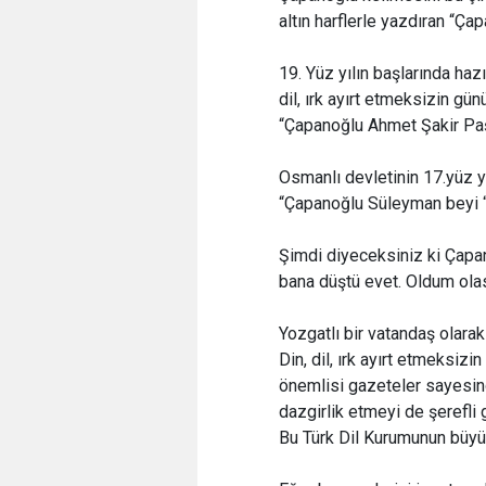
altın harflerle yazdıran “Ça
19. Yüz yılın başlarında haz
dil, ırk ayırt etmeksizin g
“Çapanoğlu Ahmet Şakir Paş
Osmanlı devletinin 17.yüz 
“Çapanoğlu Süleyman beyi 
Şimdi diyeceksiniz ki Çapa
bana düştü evet. Oldum ola
Yozgatlı bir vatandaş olar
Din, dil, ırk ayırt etmeksiz
önemlisi gazeteler sayesin
dazgirlik etmeyi de şerefli
Bu Türk Dil Kurumunun büyük 