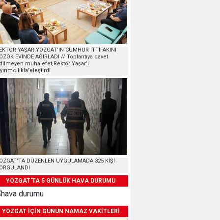
EKTÖR YAŞAR,YOZGAT’IN CUMHUR İTTİFAKINI
OZOK EVİNDE AĞIRLADI // Toplantıya davet
dilmeyen muhalefet,Rektör Yaşar’ı
ayırımcılıkla’eleştirdi
OZGAT’TA DÜZENLEN UYGULAMADA 325 KİŞİ
ORGULANDI
YOZGAT'TA 5 GÜNLÜK HAVA DURUMU
YOZGAT İÇİN GÜNÜN NAMAZ VAKİTLERİ