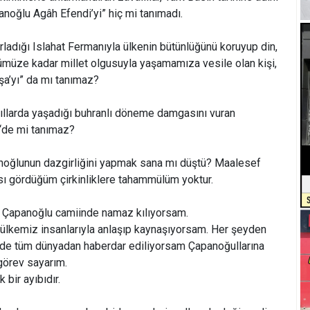
panoğlu Agâh Efendi’yi” hiç mi tanımadı.
ırladığı Islahat Fermanıyla ülkenin bütünlüğünü koruyup din,
ünümüze kadar millet olgusuyla yaşamamıza vesile olan kişi,
a’yı” da mı tanımaz?
yıllarda yaşadığı buhranlı döneme damgasını vuran
“de mi tanımaz?
noğlunun dazgirliğini yapmak sana mı düştü? Maalesef
sı gördüğüm çirkinliklere tahammülüm yoktur.
ak Çapanoğlu camiinde namaz kılıyorsam.
in ülkemiz insanlarıyla anlaşıp kaynaşıyorsam. Her şeyden
de tüm dünyadan haberdar ediliyorsam Çapanoğullarına
 görev sayarım.
bir ayıbıdır.