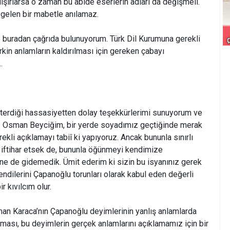
lışırlarsa o zaman bu abide eserlerin adları da değişmeli.
 gelen bir mabetle anılamaz.
e buradan çağrıda bulunuyorum. Türk Dil Kurumuna gerekli
rkin anlamların kaldırılması için gereken çabayı
.
erdiği hassasiyetten dolay teşekkürlerimi sunuyorum ve
. Osman Beyciğim, bir yerde soyadımız geçtiğinde merak
rekli açıklamayı tabiî ki yapıyoruz. Ancak bununla sınırlı
ar iftihar etsek de, bununla öğünmeyi kendimize
ne de gidemedik. Ümit ederim ki sizin bu isyanınız gerek
endilerini Çapanoğlu torunları olarak kabul eden değerli
r kıvılcım olur.
an Karaca’nın Çapanoğlu deyimlerinin yanlış anlamlarda
ıması, bu deyimlerin gerçek anlamlarını açıklamamız için bir