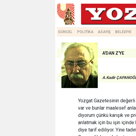
GÜNCEL
POLİTİKA
ASAYİŞ
BELEDİYE
A'DAN Z'YE
A.Kadir ÇAPANOĞ
Yozgat Gazetesinin değerli ok
var ve bunlar maalesef anla
diyorum çünkü karışık ve pro
anlatmak için bu işin içinde
diye tarif ediliyor. Yine tad