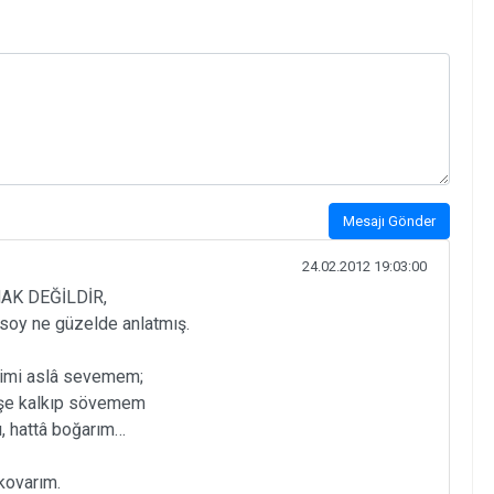
Mesajı Gönder
24.02.2012 19:03:00
K DEĞİLDİR,
oy ne güzelde anlatmış.
limi aslâ sevemem;
işe kalkıp sövemem
ı, hattâ boğarım…
kovarım.