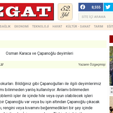
8,555
SAĞLIK
EKONOMİ
TEKNOLOJİ
HAYAT
KÜLTÜR - SANAT
TARIM
EĞİ
Osman Karaca ve Çapanoğlu deyimleri
LU
Yazarın Özgeçmişi
urları. Bildiğiniz gibi Çapanoğulları ile ilgili deyimlerimiz
Y
mı bilinmeden yanlış kullanılıyor. Anlamı bilinmeden
K
blemli işler ile içinde hile veya oyun olabilecek işleri
 bir Çapanoğlu var veya bu işin altından Çapanoğlu çıkacak
ını, rengini veya kıvamını beğenmedikleri bir şey içinde