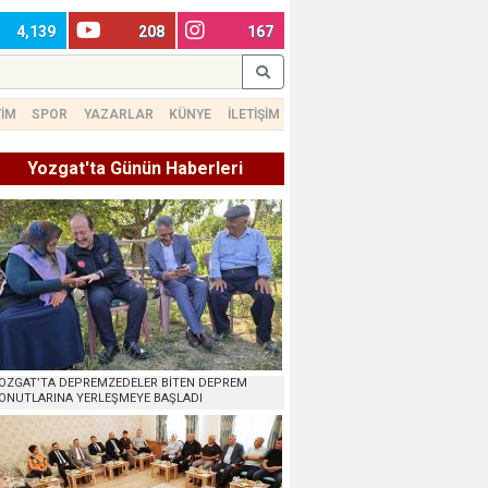
4,139
208
167
TİM
SPOR
YAZARLAR
KÜNYE
İLETİŞİM
Yozgat'ta Günün Haberleri
OZGAT’TA DEPREMZEDELER BİTEN DEPREM
ONUTLARINA YERLEŞMEYE BAŞLADI