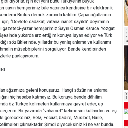
bi diyorlar. İşin acı yanı bunu Türkiye’nin büyük
n sayın hemşerimiz bile yapınca kendisine bir elektronik
sendemi Brütüs demek zorunda kaldım. Çapanoğullarının
k için, “Devlete sadakat, vatana ihanet sayıldı” deyiminin
macı gazeteci-yazar hemşerimiz Sayın Osman Karaca. Yozgat
R
B
şesinde yukarda arz ettiğim konuya isyan ediyor ve Türk
e
‘
ığı sözlüklerinde, yıllardır bu yanlış anlama ve kullanımı
 ihmalin müsebbiplerini sorguluyor. Bende kendisinden
izlerle paylaşıyorum.
IBI
adan ağzımıza geleni konuşuruz. Hangi sözün ne anlama
Y
ldığını hiç hesaba katmayız. Bu konuya bende dâhilim.
S
da öz Türkçe kelimeleri kullanmaya gayret eder, eş
seçerim. Bir yazımda “vahamet” kelimesini kullandım ve eş
e göreceksiniz, Bela, Fecaat, badire, Musibet, Gaile,
kelimeleri çıkmaktadır. Şimdi diyeceksiniz ki ne var bunda.