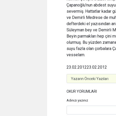
Çapanoğlu’nun abdest suyu 
severmiş. Hattatlar kadar gü
ve Demirli Medrese de muha
defterdeki el yazısından a
Süleyman bey ve Demirli M
Beyin parmakları hep çini m
olurmuş. Bu yüzden zamanın 
suyu fazla olan çorbalara Ç
vesselam.
23.02.2012
23.02.2012
OKUR YORUMLARI
Adınızı yazınız