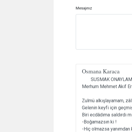
Mesajınız
Osmana Karaca
SUSMAK ONAYLAMA
Merhum Mehmet Akif Ers
Zulmü alkışlayamam, zâ
Gelenin keyfi için geçm
Biri ecdâdıma saldırdı m
-Boğamazsın ki !
-Hiç olmazsa yanımdan 