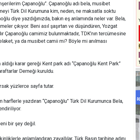
mşerilerim Çapanoğlu”. Çapanoğlu adı bela, musibet
imeyi Türk Dil Kurumuna kim, neden, ne maksatla soktu
oğlu diye yazdığınızda, bakın eş anlamında neler var. Bela,
limeler çıkıyor. Beni asıl şaşırtan ve düşündüren, Yozgat
dır Çapanoğlu camimiz bulunmaktadır, TDK’nın tercümesine
elaket, ya da musibet camii mi? Böyle mi anılması
aldığı karar gereği Kent park adı “Çapanoğlu Kent Park”
raftarlar Derneği kuruldu.
rsak yüzlerce sayfa tutar.
tın harflerle yazdıran “Çapanoğlu” Türk Dil Kurumunca Bela,
ndiriliyor.
ni bir şey değil.
inliklerle anlamlandıran zavallılar, Türk Basın tarihine adını