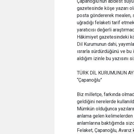
Çapanoğlu’nun abdest suyu gi
gazetesinde köşe yazarı ola
posta göndererek mealen, 
uğradığı felaketi tarif etme
yaratıcısı değerli araştır
Hâkimiyet gazetesindeki kö
Dil Kurumunun dahi, yayımlad
ısrarla sürdürdüğünü ve bu
aldığım izinle bu yazısını s
TÜRK DİL KURUMUNUN AY
“Çapanoğlu”
Biz milletçe, farkında olm
geldiğini nerelerde kullanı
Mümkün olduğunca yazılarım
anlama gelen kelimelerden 
anlamlarına baktığımda sizd
Felaket, Çapanoğlu, Avarız 