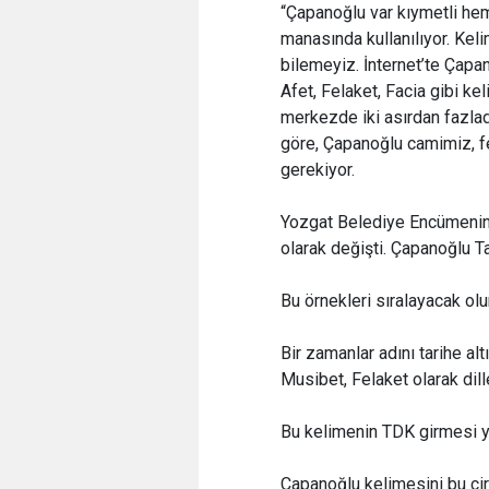
“Çapanoğlu var kıymetli he
manasında kullanılıyor. Kel
bilemeyiz. İnternet’te Çapan
Afet, Felaket, Facia gibi ke
merkezde iki asırdan fazla
göre, Çapanoğlu camimiz, f
gerekiyor.
Yozgat Belediye Encümenin 
olarak değişti. Çapanoğlu Ta
Bu örnekleri sıralayacak olu
Bir zamanlar adını tarihe al
Musibet, Felaket olarak dille
Bu kelimenin TDK girmesi ye
Çapanoğlu kelimesini bu çirk