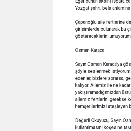
Eğer bunun aksini ispata ça
Yozgat şehri, bela anlamına
Çapanoğlu aile fertlerine d
girişimlerde bulunarak bu çi
göstereceklerini umuyorum.
Osman Karaca
Sayın Osman Karaca’ya göst
şöyle seslenmek istiyorum
edenler, bizlere sorarsa, ge
kalıyor. Ailemiz ile ne kad
yakıştıramadığımızdan üstü
ailemiz fertlerini gerekse k
hemşerilerimizi ateşleyen bi
Değerli Okuyucu, Sayın Osm
kullanılmasını köşesine taş