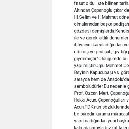
fırsat oldu. İşte bilinen tari
Altından Çapanoğlu çıkar d
III.Selim ve II.Mahmut döne
olmalarından başka padişahl
gözdesi demişlerdir.Kendisi
ile ve gerek kıtlık dönemle
ihtiyacını karşıladığından v
edilmiş ve padişah, giydiği 
giydirmiştir.”Öldüğümde bu 
yapılmıştır.Oğlu Mehmet Cel
Beyinin Kapucubaşı vs. gör
sarayda hem de Anadolu’da 
sembolüdürler.Bu nedenle ge
Prof. Özcan Mert, Çapanoğull
Hakkı Acun, Çapanoğulları v
Acun,TDK.nun sözlüklerinde 
bir süredir kuruma müracaa
yapılmadığından yeni başkan
kalmak şartıyla bizzat talept