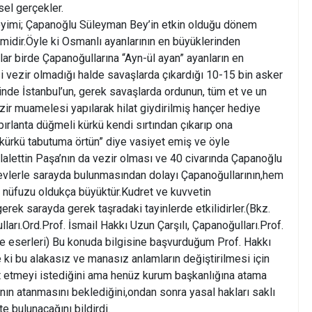
hsel gerçekler.
eyimi; Çapanoğlu Süleyman Bey’in etkin olduğu dönem
midir.Öyle ki Osmanlı ayanlarının en büyüklerinden
ar birde Çapanoğullarına “Ayn-ül ayan” ayanların en
 vezir olmadığı halde savaşlarda çıkardığı 10-15 bin asker
rinde İstanbul’un, gerek savaşlarda ordunun, tüm et ve un
ezir muamelesi yapılarak hilat giydirilmiş hançer hediye
pırlanta düğmeli kürkü kendi sırtından çıkarıp ona
kürkü tabutuma örtün” diye vasiyet emiş ve öyle
alettin Paşa’nın da vezir olması ve 40 civarında Çapanoğlu
evlerle sarayda bulunmasından dolayı Çapanoğullarının,hem
nüfuzu oldukça büyüktür.Kudret ve kuvvetin
rek sarayda gerek taşradaki tayinlerde etkilidirler.(Bkz.
arı.Ord.Prof. İsmail Hakkı Uzun Çarşılı, Çapanoğulları.Prof.
e eserleri) Bu konuda bilgisine başvurduğum Prof. Hakkı
ki bu alakasız ve manasız anlamların değiştirilmesi için
t etmeyi istediğini ama henüz kurum başkanlığına atama
ın atanmasını beklediğini,ondan sonra yasal hakları saklı
e bulunacağını bildirdi.