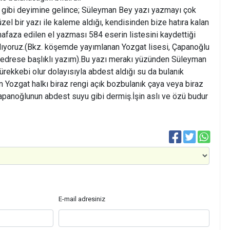
gibi deyimine gelince; Süleyman Bey yazı yazmayı çok
zel bir yazı ile kaleme aldığı, kendisinden bize hatıra kalan
faza edilen el yazması 584 eserin listesini kaydettiği
nlıyoruz.(Bkz. köşemde yayımlanan Yozgat lisesi, Çapanoğlu
edrese başlıklı yazım).Bu yazı merakı yüzünden Süleyman
ürekkebi olur dolayısıyla abdest aldığı su da bulanık
Yozgat halkı biraz rengi açık bozbulanık çaya veya biraz
apanoğlunun abdest suyu gibi dermiş.İşin aslı ve özü budur
E-mail adresiniz