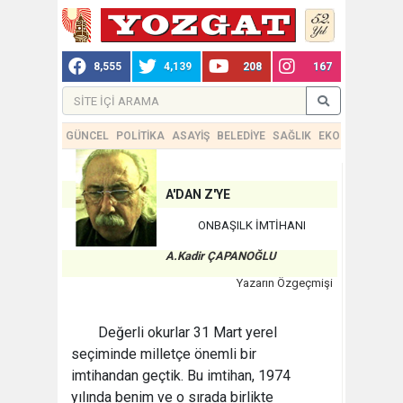
8,555
4,139
208
167
GÜNCEL
POLİTİKA
ASAYİŞ
BELEDİYE
SAĞLIK
EKONOMİ
TEKN
A'DAN Z'YE
ONBAŞILK İMTİHANI
A.Kadir ÇAPANOĞLU
Yazarın Özgeçmişi
Değerli okurlar 31 Mart yerel
seçiminde milletçe önemli bir
imtihandan geçtik. Bu imtihan, 1974
yılında benim ve o sırada birlikte