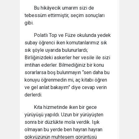
Bu hikâyecik umarım sizi de
tebessüm ettirmiştir, seçim sonuçları
gibi.
Polatlı Top ve Füze okulunda yedek
subay öğrenci iken komutanlarımız sık
sık şöyle uyarıda bulunurlardı;
Birliğinizdeki askerler her vesile ile sizi
imtihan ederler. Bilmediğiniz bir konu
sorarlarsa boş bulunmayın “sen daha bu
konuyu öğrenmedin mi, aç kitabı öğren
ve gel anlat bakayım” diye cevap verin
derlerdi.
Kıta hizmetinde iken bir gece
yürüyüşü yapıldı. Uzun bir yürüyüşten
sonra bir düzlükte mola verdik. Işık
olmayan bu yerde ben hayran hayran
gökyüzünün muhteşem görüntüsü