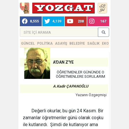
8,555
4,139
208
167
GÜNCEL
POLİTİKA
ASAYİŞ
BELEDİYE
SAĞLIK
EKONOMİ
TEKN
A'DAN Z'YE
ÖĞRETMENLER GÜNÜNDE O
ÖĞRETMENLERE SORULARIM
A.Kadir ÇAPANOĞLU
Yazarın Özgeçmişi
Değerli okurlar, bu gün 24 Kasım. Bir
zamanlar öğretmenler günü olarak coşku
ile kutlanırdı. Şimdi de kutlanıyor ama