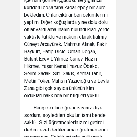
içerisini görme içgüdüsü ile yığılınca
koridoru boşaltana kadar epey bir süre
bekledim. Onlar çıktılar ben çekimlerimi
yaptım. Diğer koğuşlarda yine dolu dolu
onlar vardı ama inanın bulundukları yerde
vaktiyle tutıklu ve makum olarak kalmış
Cüneyt Arcayürek, Mahmut Alınak, Fakir
Baykurt, Hatip Dicle, Orhan Doğan,
Bülent Ecevit, Yılmaz Güney, Nâzım
Hikmet, Yaşar Kemal, Yavuz Öbekci,
Selim Sadak, Sırrı Sakık, Kemal Tahir,
Metin Toker, Muhsin Yazıcıoğlu ve Leyla
Zana gibi çok sayıda ünlünün kim
oldukları hakkında bir bilgileri yoktu.
Hangi okulun öğrencisisiniz diye
sordum, söylediler( okulun ismi bende
saklı) . Sizi öğretmenleriniz mi getirdi
dedim, evet dediler ama öğretmenlerini