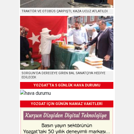
TRAKTÖR VE OTOBÜS ÇARPIŞTI, KAZA UCUZ ATLATILDI
SORGUN’DA DERECEYE GİREN BAL SANATÇIYA HEDİYE
EDİLECEK
YOZGAT'TA 5 GÜNLÜK HAVA DURUMU
YOZGAT İÇİN GÜNÜN NAMAZ VAKİTLERİ