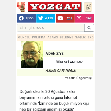
8,555
4,139
208
167
GÜNCEL
POLİTİKA
ASAYİŞ
BELEDİYE
SAĞLIK
EKONOMİ
TEKN
A'DAN Z'YE
ÖĞRENCİ ANDIMIZ
A.Kadir ÇAPANOĞLU
Yazarın Özgeçmişi
Değerli okurlar,30 Ağustos zafer
bayramımızın ertesi günü İnternet
ortamında "İzmir'de bir buçuk milyon kişi
hep bir ağızdan andımızı okudu"