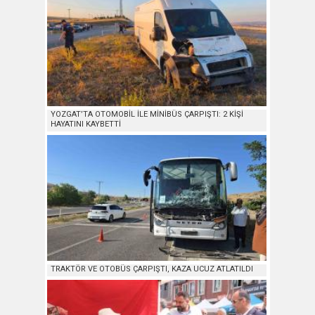
YOZGAT’TA OTOMOBİL İLE MİNİBÜS ÇARPIŞTI: 2 KİŞİ
HAYATINI KAYBETTİ
TRAKTÖR VE OTOBÜS ÇARPIŞTI, KAZA UCUZ ATLATILDI