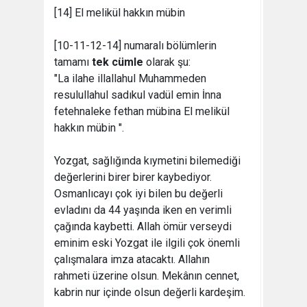
[14] El melikül hakkın mübin
[10-11-12-14] numaralı bölümlerin
tamamı
tek cümle
olarak şu:
"La ilahe illallahul Muhammeden
resulullahul sadıkul vadül emin İnna
fetehnaleke fethan mübina El melikül
hakkın mübin ".
Yozgat, sağlığında kıymetini bilemediği
değerlerini birer birer kaybediyor.
Osmanlıcayı çok iyi bilen bu değerli
evladını da 44 yaşında iken en verimli
çağında kaybetti. Allah ömür verseydi
eminim eski Yozgat ile ilgili çok önemli
çalışmalara imza atacaktı. Allahın
rahmeti üzerine olsun. Mekânın cennet,
kabrin nur içinde olsun değerli kardeşim.