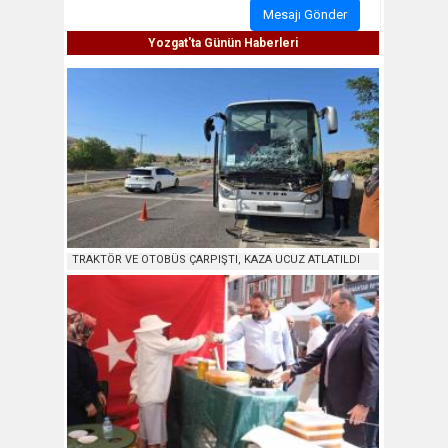
Mesajı Gönder
Yozgat'ta Günün Haberleri
TRAKTÖR VE OTOBÜS ÇARPIŞTI, KAZA UCUZ ATLATILDI