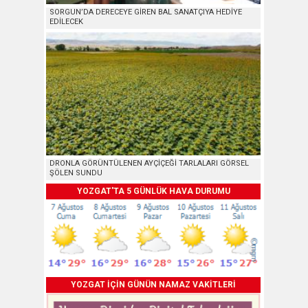
SORGUN’DA DERECEYE GİREN BAL SANATÇIYA HEDİYE
EDİLECEK
DRONLA GÖRÜNTÜLENEN AYÇİÇEĞİ TARLALARI GÖRSEL
ŞÖLEN SUNDU
YOZGAT'TA 5 GÜNLÜK HAVA DURUMU
YOZGAT İÇİN GÜNÜN NAMAZ VAKİTLERİ