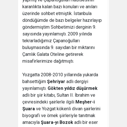
karanlıkta kalan bazı konuları ve anıları
üzerinde sohbet etmiştik. İstanbula
döndüğümde de bazı belgeler hazırlayıp
göndermiştim Sohbetimizi derginin 9.
sayısında yayınlamıştı. 2009 yılında
tekrarladığımız Çapanoğulları
buluşmasında 9. sayıdan bir miktarını
Çamlık Galata Oteline getirerek
misafirlerimize dağıtmıştı.
Yozgatta 2008-2010 yıllarında yukarda
bahsettiğim
Şehriyar
adlı dergiyi
yayınlamıştı.
Gökten yıldız düşürmek
adlı bir şiir kitabı, Sultan II. İbrahim ve
çevresindeki şairlerle ilgili
Meşher-i
Şuara
ve Yozgat kökenli divan şairlerini
biyografi ve örnek şiirleriyle tanıtmak
amacıyla
Şuara-yı Bozok
adlı bir eser