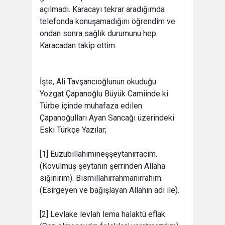
açılmadı. Karacayı tekrar aradığımda
telefonda konuşamadığını öğrendim ve
ondan sonra sağlık durumunu hep
Karacadan takip ettim.
İşte, Ali Tavşancıoğlunun okuduğu
Yozgat Çapanoğlu Büyük Camiinde ki
Türbe içinde muhafaza edilen
Çapanoğulları Ayan Sancağı üzerindeki
Eski Türkçe Yazılar;
[1] Euzubillahimineşşeytanirracim.
(Kovulmuş şeytanın şerrinden Allaha
sığınırım). Bismillahirrahmanirrahim.
(Esirgeyen ve bağışlayan Allahın adı ile).
[2] Levlake levlah lema halaktü eflak