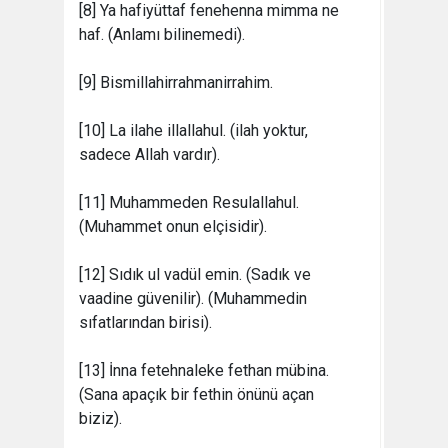
[8] Ya hafiyüttaf fenehenna mimma ne
haf. (Anlamı bilinemedi).
[9] Bismillahirrahmanirrahim.
[10] La ilahe illallahul. (ilah yoktur,
sadece Allah vardır).
[11] Muhammeden Resulallahul.
(Muhammet onun elçisidir).
[12] Sıdık ul vadül emin. (Sadık ve
vaadine güvenilir). (Muhammedin
sıfatlarından birisi).
[13] İnna fetehnaleke fethan mübina.
(Sana apaçık bir fethin önünü açan
biziz).