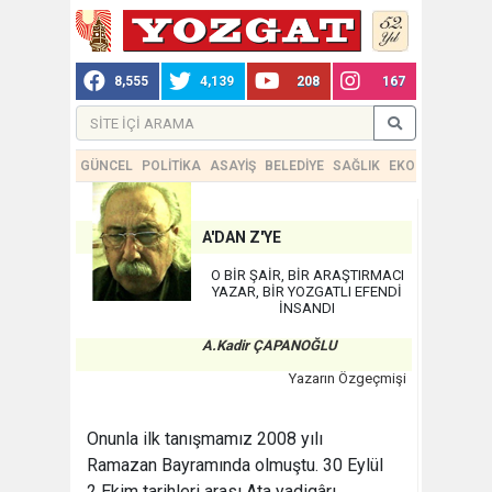
8,555
4,139
208
167
GÜNCEL
POLİTİKA
ASAYİŞ
BELEDİYE
SAĞLIK
EKONOMİ
TEKN
A'DAN Z'YE
O BİR ŞAİR, BİR ARAŞTIRMACI
YAZAR, BİR YOZGATLI EFENDİ
İNSANDI
A.Kadir ÇAPANOĞLU
Yazarın Özgeçmişi
Onunla ilk tanışmamız 2008 yılı
Ramazan Bayramında olmuştu. 30 Eylül
2 Ekim tarihleri arası Ata yadigârı