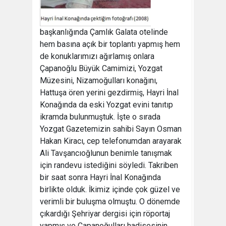
başkanlığında Çamlık Galata otelinde
hem basına açık bir toplantı yapmış hem
de konuklarımızı ağırlamış onlara
Çapanoğlu Büyük Camimizi, Yozgat
Müzesini, Nizamoğulları konağını,
Hattuşa ören yerini gezdirmiş, Hayri İnal
Konağında da eski Yozgat evini tanıtıp
ikramda bulunmuştuk. İşte o sırada
Yozgat Gazetemizin sahibi Sayın Osman
Hakan Kiracı, cep telefonumdan arayarak
Ali Tavşancıoğlunun benimle tanışmak
için randevu istediğini söyledi. Takriben
bir saat sonra Hayri İnal Konağında
birlikte olduk. İkimiz içinde çok güzel ve
verimli bir buluşma olmuştu. O dönemde
çıkardığı Şehriyar dergisi için röportaj
yapmış ve Çapanoğulları hadisesinin