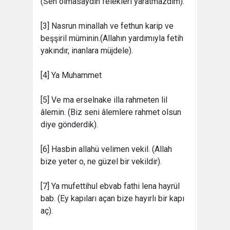
(Sen olmasaydın felekleri yaratmazdım).
[3] Nasrun minallah ve fethun karip ve
beşşiril müminin.(Allahın yardımıyla fetih
yakındır, inanlara müjdele).
[4] Ya Muhammet
[5] Ve ma erselnake illa rahmeten lil
âlemin. (Biz seni âlemlere rahmet olsun
diye gönderdik).
[6] Hasbin allahü velimen vekil. (Allah
bize yeter o, ne güzel bir vekildir).
[7] Ya mufettihul ebvab fathi lena hayrül
bab. (Ey kapıları açan bize hayırlı bir kapı
aç).