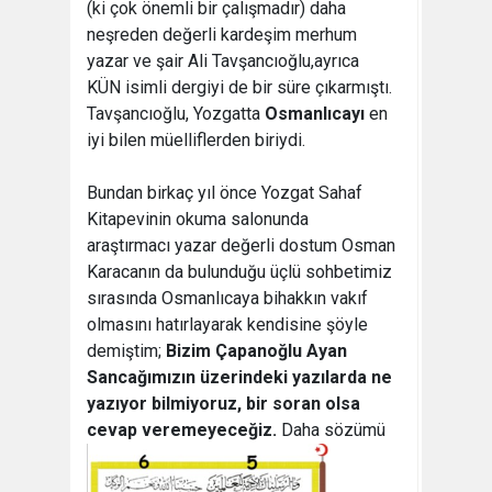
(ki çok önemli bir çalışmadır) daha
neşreden değerli kardeşim merhum
yazar ve şair Ali Tavşancıoğlu,ayrıca
KÜN isimli dergiyi de bir süre çıkarmıştı.
Tavşancıoğlu, Yozgatta
Osmanlıcayı
en
iyi bilen müelliflerden biriydi.
Bundan birkaç yıl önce Yozgat Sahaf
Kitapevinin okuma salonunda
araştırmacı yazar değerli dostum Osman
Karacanın da bulunduğu üçlü sohbetimiz
sırasında Osmanlıcaya bihakkın vakıf
olmasını hatırlayarak kendisine şöyle
demiştim;
Bizim Çapanoğlu Ayan
Sancağımızın üzerindeki yazılarda ne
yazıyor bilmiyoruz, bir soran olsa
cevap veremeyeceğiz.
Daha sözümü