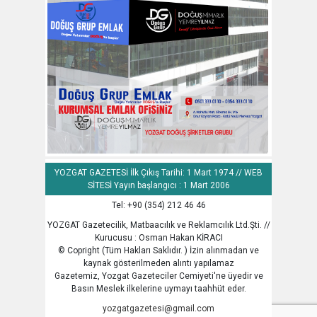
YOZGAT GAZETESİ İlk Çıkış Tarihi: 1 Mart 1974 // WEB
SİTESİ Yayın başlangıcı : 1 Mart 2006
Tel: +90 (354) 212 46 46
YOZGAT Gazetecilik, Matbaacılık ve Reklamcılık Ltd.Şti. //
Kurucusu : Osman Hakan KİRACI
© Copright (Tüm Hakları Saklıdır. ) İzin alınmadan ve
kaynak gösterilmeden alıntı yapılamaz
Gazetemiz, Yozgat Gazeteciler Cemiyeti'ne üyedir ve
Basın Meslek ilkelerine uymayı taahhüt eder.
yozgatgazetesi@gmail.com