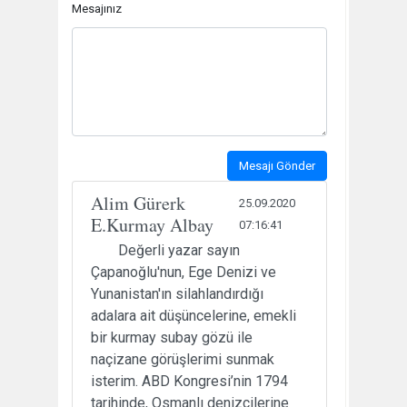
Mesajınız
Mesajı Gönder
Alim Gürerk
25.09.2020
E.Kurmay Albay
07:16:41
Değerli yazar sayın
Çapanoğlu'nun, Ege Denizi ve
Yunanistan'ın silahlandırdığı
adalara ait düşüncelerine, emekli
bir kurmay subay gözü ile
naçizane görüşlerimi sunmak
isterim. ABD Kongresi’nin 1794
tarihinde, Osmanlı denizcilerine