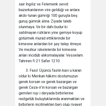
sair İngiliz ve Felemenk sevid
bazerkanlarının vire geldüği ve anlara
akdo-lunan gümriği 100 guruşta beş
guruş gümrük alına. Ziyade taleb
olunmaya. Ve bir dahi budur ki
satılmayan rızkların yine gemiye koyup
götürmek murad ettiklerinde bir
kimesne anlardan bir şey talep itmeye.
Ve mezkur iskelelerde bir kimesne
anları incidüb alıkomalayalar. Vesselam.
Tahriren fi 21 Safer 1210.
3. Fasıl: Üçüncü faslın kavi u karan
oldur ki Merikan hâkimi dostumuzun
gerek korsan ve gerek bazargan ve
gerek Ceza-ir'in korsan ve bazargan
gemileri ruy-i deryada birbirlerine
rastgelüb buluştuklarında aranmaktan ve
birbirlerin incitmekten beri olup rivayet