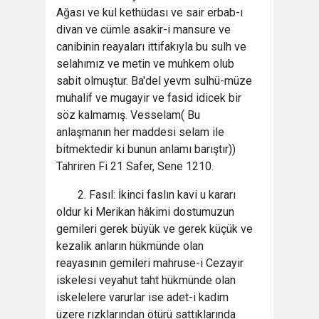
Ağası ve kul kethüdası ve sair erbab-ı
divan ve cümle asakir-i mansure ve
canibinin reayaları ittifakıyla bu sulh ve
selahımız ve metin ve muhkem olub
sabit olmuştur. Ba'del yevm sulhü-müze
muhalif ve mugayir ve fasid idicek bir
söz kalmamış. Vesselam( Bu
anlaşmanın her maddesi selam ile
bitmektedir ki bunun anlamı barıştır))
Tahriren Fi 21 Safer, Sene 1210.
2. Fasıl: İkinci faslın kavi u kararı
oldur ki Merikan hâkimi dostumuzun
gemileri gerek büyük ve gerek küçük ve
kezalik anların hükmünde olan
reayasının gemileri mahruse-i Cezayir
iskelesi veyahut taht hükmünde olan
iskelelere varurlar ise adet-i kadim
üzere rızklarından ötürü sattıklarında