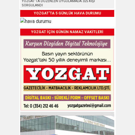
YOZGAT’TA DÜZENLEN UYGULAMADA 325 KİŞİ
SORGULANDI
YOZGAT'TA 5 GÜNLÜK HAVA DURUMU
YOZGAT İÇİN GÜNÜN NAMAZ VAKİTLERİ