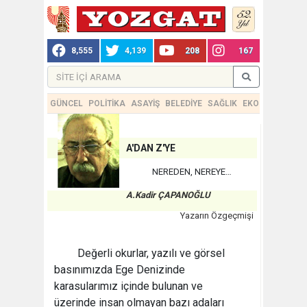
8,555
4,139
208
167
GÜNCEL
POLİTİKA
ASAYİŞ
BELEDİYE
SAĞLIK
EKONOMİ
TEKN
A'DAN Z'YE
NEREDEN, NEREYE…
A.Kadir ÇAPANOĞLU
Yazarın Özgeçmişi
Değerli okurlar, yazılı ve görsel
basınımızda Ege Denizinde
karasularımız içinde bulunan ve
üzerinde insan olmayan bazı adaları