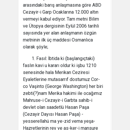
arasındaki barış anlaşmasına göre ABD
Cezayir-i Garp Ocaklarına 12.000 altın
vermeyi kabul ediyor. Tam metni Bilim
ve Ütopya dergisinin Eylül 2006 tarihli
sayısında yer alan anlaşmanın özgün
metninin ilk üç maddesi Osmanlıca
olarak şöyle;
1. Fasıl: İbtida ki (başlangıçtaki)
faslın kavi u kararı oldur ki işbu 1210
senesinde hala Merikan Ceziresi
Eyaletlerine mutasarrıf dostumuz Cor-
co Vaşinto (George Washington) her biri
zebti(?)nam Merika hakimi ile ocağımız
Mahruse-i Cezayir-i Garbta sahib-i
devlet olan saadetlü Hasan Paşa
(Cezayir Dayısı Hasan Paşa) -
yesserellahü ma ye-zid vema yeşa-
Hazretlerinin rey ve as-ker-i mansure