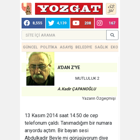
8,555
4,139
208
167
GÜNCEL
POLİTİKA
ASAYİŞ
BELEDİYE
SAĞLIK
EKONOMİ
TEKN
A'DAN Z'YE
MUTLULUK 2
A.Kadir ÇAPANOĞLU
Yazarın Özgeçmişi
13 Kasım 2014 saat 14.50 de cep
telefonum çaldı. Tanımadığım bir numara
arıyordu açtım. Bir bayan sesi
Abdulkadir Beyle mi görüşüyorum diye