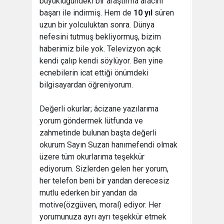
büyüklüğündeki bir araştırma aracını
başarı ile indirmiş. Hem de
10 yıl
süren
uzun bir yolculuktan sonra. Dünya
nefesini tutmuş bekliyormuş, bizim
haberimiz bile yok. Televizyon açık
kendi çalıp kendi söylüyor. Ben yine
ecnebilerin icat ettiği önümdeki
bilgisayardan öğreniyorum.
Değerli okurlar; âcizane yazılarıma
yorum göndermek lütfunda ve
zahmetinde bulunan başta değerli
okurum Sayın Suzan hanımefendi olmak
üzere tüm okurlarıma teşekkür
ediyorum. Sizlerden gelen her yorum,
her telefon beni bir yandan derecesiz
mutlu ederken bir yandan da
motive(özgüven, moral) ediyor. Her
yorumunuza ayrı ayrı teşekkür etmek