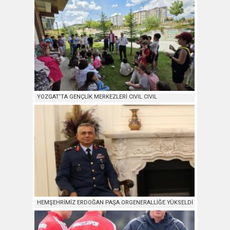
YOZGAT’TA GENÇLİK MERKEZLERİ CIVIL CIVIL
HEMŞEHRİMİZ ERDOĞAN PAŞA ORGENERALLİĞE YÜKSELDİ