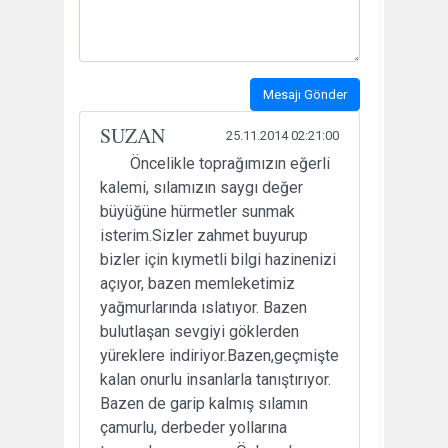
Mesajı Gönder
SUZAN
25.11.2014 02:21:00
Öncelikle toprağımızın eğerli
kalemi, sılamızın saygı değer
büyüğüne hürmetler sunmak
isterim.Sizler zahmet buyurup
bizler için kıymetli bilgi hazinenizi
açıyor, bazen memleketimiz
yağmurlarında ıslatıyor. Bazen
bulutlaşan sevgiyi göklerden
yüreklere indiriyor.Bazen,geçmişte
kalan onurlu insanlarla tanıştırıyor.
Bazen de garip kalmış sılamın
çamurlu, derbeder yollarına