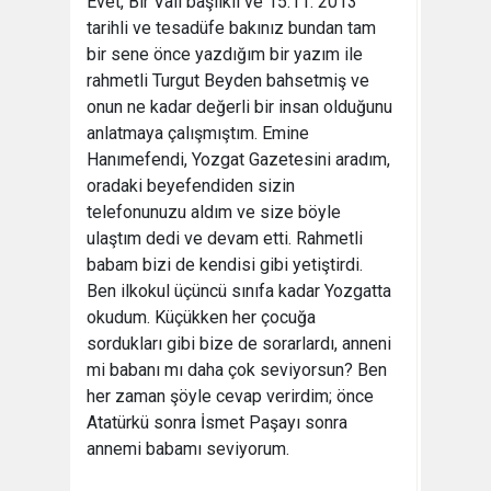
Evet, Bir Vali başlıklı ve 15.11. 2013
tarihli ve tesadüfe bakınız bundan tam
bir sene önce yazdığım bir yazım ile
rahmetli Turgut Beyden bahsetmiş ve
onun ne kadar değerli bir insan olduğunu
anlatmaya çalışmıştım. Emine
Hanımefendi, Yozgat Gazetesini aradım,
oradaki beyefendiden sizin
telefonunuzu aldım ve size böyle
ulaştım dedi ve devam etti. Rahmetli
babam bizi de kendisi gibi yetiştirdi.
Ben ilkokul üçüncü sınıfa kadar Yozgatta
okudum. Küçükken her çocuğa
sordukları gibi bize de sorarlardı, anneni
mi babanı mı daha çok seviyorsun? Ben
her zaman şöyle cevap verirdim; önce
Atatürkü sonra İsmet Paşayı sonra
annemi babamı seviyorum.