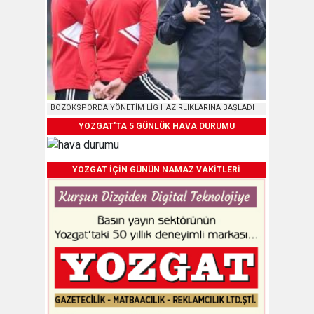
BOZOKSPORDA YÖNETİM LİG HAZIRLIKLARINA BAŞLADI
YOZGAT'TA 5 GÜNLÜK HAVA DURUMU
YOZGAT İÇİN GÜNÜN NAMAZ VAKİTLERİ