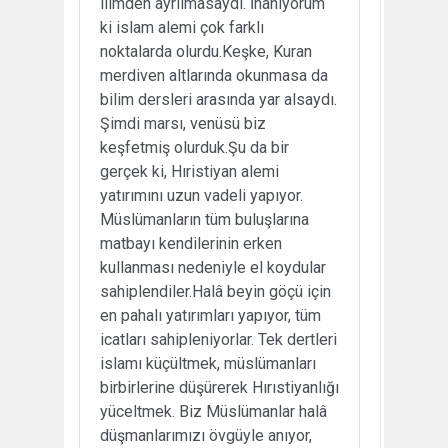
ilimden ayrılmasaydı. İnanıyorum
ki islam alemi çok farklı
noktalarda olurdu.Keşke, Kuran
merdiven altlarında okunmasa da
bilim dersleri arasında yar alsaydı.
Şimdi marsı, venüsü biz
keşfetmiş olurduk.Şu da bir
gerçek ki, Hıristiyan alemi
yatırımını uzun vadeli yapıyor.
Müslümanların tüm buluşlarına
matbayı kendilerinin erken
kullanması nedeniyle el koydular
sahiplendiler.Halâ beyin göçü için
en pahalı yatırımları yapıyor, tüm
icatları sahipleniyorlar. Tek dertleri
islamı küçültmek, müslümanları
birbirlerine düşürerek Hırıstiyanlığı
yüceltmek. Biz Müslümanlar halâ
düşmanlarımızı övgüyle anıyor,