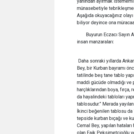
yanından ayırmak istememiş 
münasebetiyle tebrikleşmem
Aşağıda okuyacağınız olayı
biliyor deyince ona müracaa
Buyurun Eczacı Sayın A
insan manzaraları:
Daha sonraki yıllarda Anka
Bey, bir Kurban bayramı önc
tatilinde beş tane tablo yap
maddi gücüde olmadığı ve pa
harçlıklarından boya, fırça
da hayalindeki tabloları yap
tablosudur.” Merada yayılan
İkinci beğenilen tablosu da
tepside kurban bıçağı ve k
Cemal Bey, yapılan hataları
olan Faik Peksimetçioğlu v