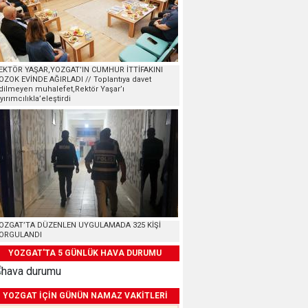
EKTÖR YAŞAR,YOZGAT’IN CUMHUR İTTİFAKINI
OZOK EVİNDE AĞIRLADI // Toplantıya davet
dilmeyen muhalefet,Rektör Yaşar’ı
ayırımcılıkla’eleştirdi
OZGAT’TA DÜZENLEN UYGULAMADA 325 KİŞİ
ORGULANDI
YOZGAT'TA 5 GÜNLÜK HAVA DURUMU
YOZGAT İÇİN GÜNÜN NAMAZ VAKİTLERİ