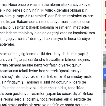
iymiş. Hoca önce o ikisinin resimlerini alıp kürsüye koyar.
ikinci senesidir. Sınıfın iki yıllık kıdemlisi olduğu için
akalım şu yaptığın resimleri” der. Babam resimleri çıkarır
rine koyar. Babam son sırada oturuyormuş hoca da onun
a yaslayıp uzaktan bakarak babamın resimlerini metheder
ca babam tablolarıyla dalga geçtiği zannına kapılarak tam
mı geçiyorsunuz” demeye hazırlanıyor ki hoca kürsüye
raptiyeler.
simlerle hiç ilgilenmez. İki ders boyu babamın yaptığı
rs verir. “işte şurası Sandro Botcelli’nin bilmem neyine,
ti’nin bilmem nesine benziyor falan diyerek günün
ressamlarının tekniklerine benzeterek “çocuk ruhuyla
 olmuş” filan diyerek anlatır. Babamlar B sınıfındaymışlar
sınıfındaymış. Tabloları o sınıfına götürür iki ders de
 ki “bundan sonra biz okulda meşhur olduk, teneffüse
es beni gösteriyor resimleri yapan bu çocuk diye.” Birkaç
 resim sergisi açılmış, hoca resimleri alır o sergide de
Ankara’da açılan bir sergiye götürür ve orada sergiler