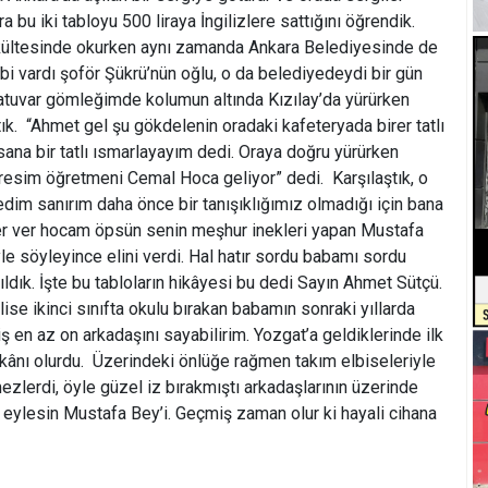
ra bu iki tabloyu 500 liraya İngilizlere sattığını öğrendik.
kültesinde okurken aynı zamanda Ankara Belediyesinde de
i vardı şoför Şükrü’nün oğlu, o da belediyedeydi bir gün
ratuvar gömleğimde kolumun altında Kızılay’da yürürken
ık. “Ahmet gel şu gökdelenin oradaki kafeteryada birer tatlı
sana bir tatlı ısmarlayayım dedi. Oraya doğru yürürken
esim öğretmeni Cemal Hoca geliyor” dedi. Karşılaştık, o
dim sanırım daha önce bir tanışıklığımız olmadığı için bana
ver ver hocam öpsün senin meşhur inekleri yapan Mustafa
le söyleyince elini verdi. Hal hatır sordu babamı sordu
ıldık. İşte bu tabloların hikâyesi bu dedi Sayın Ahmet Sütçü.
se ikinci sınıfta okulu bırakan babamın sonraki yıllarda
 en az on arkadaşını sayabilirim. Yozgat’a geldiklerinde ilk
kânı olurdu. Üzerindeki önlüğe rağmen takım elbiseleriyle
lerdi, öyle güzel iz bırakmıştı arkadaşlarının üzerinde
t eylesin Mustafa Bey’i. Geçmiş zaman olur ki hayali cihana