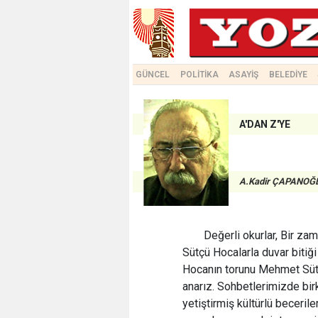
GÜNCEL
POLİTİKA
ASAYİŞ
BELEDİYE
A'DAN Z'YE
A.Kadir ÇAPANOĞ
Değerli okurlar, Bir za
Sütçü Hocalarla duvar bitiği
Hocanın torunu Mehmet Sütç
anarız. Sohbetlerimizde bi
yetiştirmiş kültürlü beceril