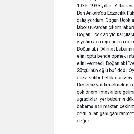
1935-1936 yılları. Yıllar son
Ben Ankara’da Eczacılık Fa
çalışıyordum. Doğan Üçok ab
laboratuvardan çıktım labo
Doğan Üçok abiyle karşılaşt
yiyelim sen öğrencisin gel 
Doğan abi “Ahmet babanın r
elini öptü bende öpmek iste
elini vermedi. Doğan abi “
Sütçü ’nün oğlu bu” dedi. Öy
biraz sohbet ettik sonra ayr
Dedeme yardım etmek için li
çok önemli mevkilere gelmiş
uğradıkları yer babamın dük
babama sarılmaktan çekinmez
dedi. Allah gani gani rahme
değer…