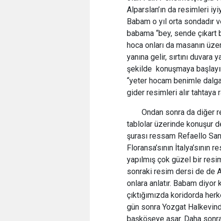
Alparslan’ın da resimleri iy
Babam o yıl orta sondadır ve 
babama “bey, sende çıkart b
hoca onları da masanın üze
yanına gelir, sırtını duvar
şekilde konuşmaya başlayın
“yeter hocam benimle dalga
gider resimleri alır tahtaya 
Ondan sonra da diğer re
tablolar üzerinde konuşur de
şurası ressam Refaello San
Floransa’sının İtalya’sının 
yapılmış çok güzel bir resim
sonraki resim dersi de de A 
onlara anlatır. Babam diyor
çıktığımızda koridorda herk
gün sonra Yozgat Halkevinde
başköşeye asar. Daha sonra 