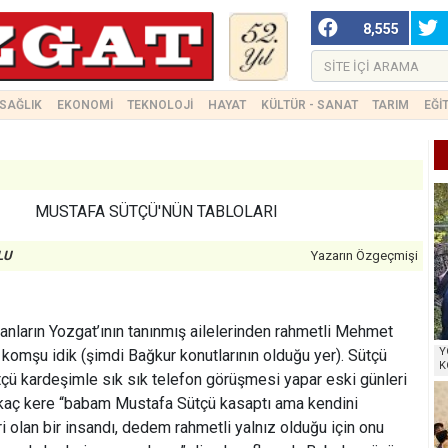
8,555
SAĞLIK
EKONOMİ
TEKNOLOJİ
HAYAT
KÜLTÜR - SANAT
TARIM
EĞİ
MUSTAFA SÜTÇÜ'NÜN TABLOLARI
LU
Yazarın Özgeçmişi
manların Yozgat’ının tanınmış ailelerinden rahmetli Mehmet
Y
 komşu idik (şimdi Bağkur konutlarının olduğu yer). Sütçü
K
ü kardeşimle sık sık telefon görüşmesi yapar eski günleri
rkaç kere “babam Mustafa Sütçü kasaptı ama kendini
eri olan bir insandı, dedem rahmetli yalnız olduğu için onu