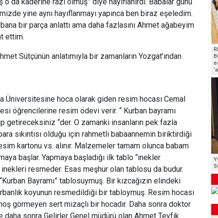
o da kaderine razı olmuş” diye hayıflanırdı. Babalar günü
izde yine aynı hayıflanmayı yapınca ben biraz eşeledim.
 bana bir parça anlattı ama daha fazlasını Ahmet ağabeyim
t ettim.
R
hmet Sütçünün anlatımıyla bir zamanların Yozgat’ından
B
e
‘
ra Üniversitesine hoca olarak giden resim hocası Cemal
esi öğrencilerine resim ödevi verir. “ Kurban bayramı
ıp getireceksiniz “der. O zamanki insanların pek fazla
ra sıkıntısı olduğu için rahmetli babaannemin biriktirdiği
, resim kartonu vs. alınır. Malzemeler tamam olunca babam
maya başlar. Yapmaya başladığı ilk tablo “inekler
Y
S
 inekleri resmeder. Esas meşhur olan tablosu da budur.
 “Kurban Bayramı” tablosuymuş. Bir kızcağızın elindeki
urbanlık koyunun resmedildiği bir tabloymuş. Resim hocası
 hoş görmeyen sert mizaçlı bir hocadır. Daha sonra doktor
e daha sonra Gelirler Genel müdürü olan Ahmet Tevfik