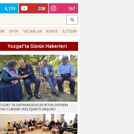
4,139
208
167
TİM
SPOR
YAZARLAR
KÜNYE
İLETİŞİM
Yozgat'ta Günün Haberleri
OZGAT’TA DEPREMZEDELER BİTEN DEPREM
ONUTLARINA YERLEŞMEYE BAŞLADI