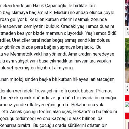
tmekan kardeşim Haluk Çapanoğlu ile birlikte biz
e bağışlamaya başlamıştık. Müdürü ile ahbap olunca şöyle
urban geliyor ki kesilen kurban etlerini satmak zorunda
ukaraperver cemiyetini bulduk. Oradaki yaşlı amca duasını
T
ncitmeden kesiyor bizde memnun oluyorduk. Yaşlı amca öldü.
İ
rdiler. Üreticiler tarafından bağışlanmış sandıklar dolusu
olar görünce bizde para bağışı yapmaya başladık. Bu
ka ve Mehmetcik vakfına yönlendi. Ama aradan neredeyse
a aynı vahşet yani başa çıkmadıkları hayvanlara yapılan
alesef geçmişten hiç ibret almıyoruz.
nan mitolojisinden başka bir kurban hikayesi anlatacağım.
Y
denilen yerindeki Truva şehrini elli çocuk babası Priamos
T
 bir erkek çocuk doğurdu ve gördüğü bir rüyada bu çocuğun
 olumsuz yönde etkileyeceğini gördü. Hekabe onu yok
 etti. Ancak çocuğu teslim alan uşak, Hekabe’nin bu talebini
 çocuğu öldürmedi ve onu Kazdağı olarak bilinen İda
enarına bıraktı. Bu çocuğu orada sürülerini otlatan bir