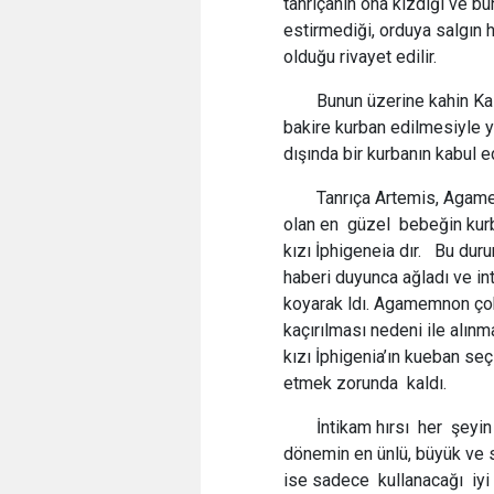
tanrıçanın ona kızdığı ve b
estirmediği, orduya salgın 
olduğu rivayet edilir.
Bunun üzerine kahin Ka
bakire kurban edilmesiyle y
dışında bir kurbanın kabul ed
Tanrıça Artemis, Agame
olan en güzel bebeğin kurb
kızı İphigeneia dır. Bu dur
haberi duyunca ağladı ve in
koyarak ldı. Agamemnon çok 
kaçırılması nedeni ile alınm
kızı İphigenia’ın kueban se
etmek zorunda kaldı.
İntikam hırsı her şeyi
dönemin en ünlü, büyük ve s
ise sadece kullanacağı iyi