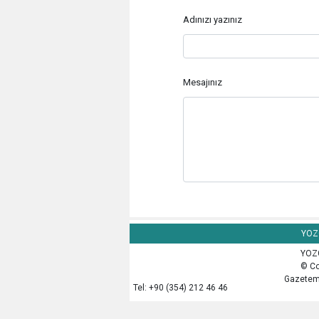
Adınızı yazınız
Mesajınız
YOZG
YOZG
© Co
Gazetemi
Tel: +90 (354) 212 46 46