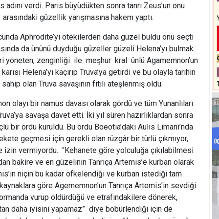
 adını verdi. Paris büyüdükten sonra tanrı Zeus’un onu
arasındaki güzellik yarışmasına hakem yaptı.
cunda Aphrodite’yi ötekilerden daha güzel buldu onu seçti
asında da ününü duyduğu güzeller güzeli Helena’yı bulmak
ehri yöneten, zenginliği ile meşhur kral ünlü Agamemnon’un
arısı Helena’yı kaçırıp Truva’ya getirdi ve bu olayla tarihin
 sahip olan Truva savaşının fitili ateşlenmiş oldu.
olayı bir namus davası olarak gördü ve tüm Yunanlıları
uva’ya savaşa davet etti. İki yıl süren hazırlıklardan sonra
çlü bir ordu kuruldu. Bu ordu Boeotia’daki Aulis Limanı’nda
kete geçmesi için gerekli olan rüzgâr bir türlü çıkmıyor,
ne izin vermiyordu. “Kehanete göre yolculuğa çıkılabilmesi
an bakire ve en güzelinin Tanrıça Artemis’e kurban olarak
s’in niçin bu kadar öfkelendiği ve kurban istediği tam
kaynaklara göre Agememnon’un Tanrıça Artemis’in sevdiği
i ormanda vurup öldürdüğü ve etrafındakilere dönerek,
tan daha iyisini yapamaz” diye böbürlendiği için de