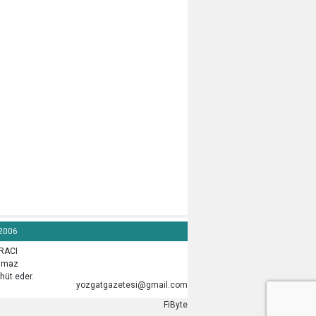
 2006
İRACI
lamaz
hüt eder.
yozgatgazetesi@gmail.com
FiByte