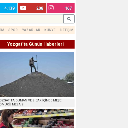
4,139
208
167
TİM
SPOR
YAZARLAR
KÜNYE
İLETİŞİM
Yozgat'ta Günün Haberleri
OZGAT’TA DUMAN VE SICAK İÇİNDE MEŞE
ÖMÜRÜ MESAİSİ