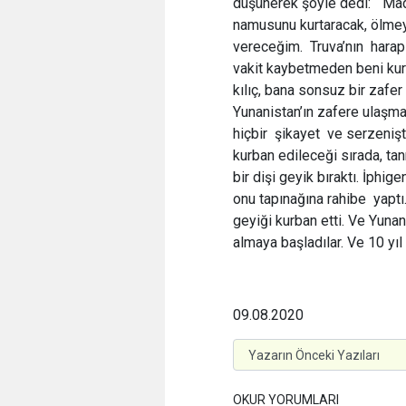
düşünerek şöyle dedi: “Mad
namusunu kurtaracak, ölmey
vereceğim. Truva’nın harap
vakit kaybetmeden beni kur
kılıç, bana sonsuz bir zafer
Yunanistan’ın zafere ulaş
hiçbir şikayet ve serzeniş
kurban edileceği sırada, ta
bir dişi geyik bıraktı. İphig
onu tapınağına rahibe yaptı. 
geyiği kurban etti. Ve Yunan
almaya başladılar. Ve 10 yıl
09.08.2020
OKUR YORUMLARI