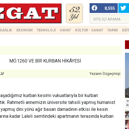
8,555
SAĞLIK
EKONOMİ
TEKNOLOJİ
HAYAT
KÜLTÜR - SANAT
TARIM
EĞİ
MÖ.1260 VE BİR KURBAN HİKÂYESİ
LU
Yazarın Özgeçmişi
 yaşadığımız kurban kesimi vukuatlarıyla bir kurban
Y
tık. Rahmetli annemizin üniversite tahsili yapmış hümanist
K
li yapmış dini yönü ağır basan damadının etkisi ile kesin
larına kadar Laleli semtindeki apartmanın terasında kurban