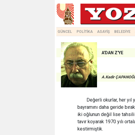
GÜNCEL
POLİTİKA
ASAYİŞ
BELEDİYE
A'DAN Z'YE
A.Kadir ÇAPANOĞ
Değerli okurlar, her yıl
bayramını daha geride bırak
iki oğlunun değil lise tahsi
tavır koyarak 1970 yılı orta
kestirmiştik.