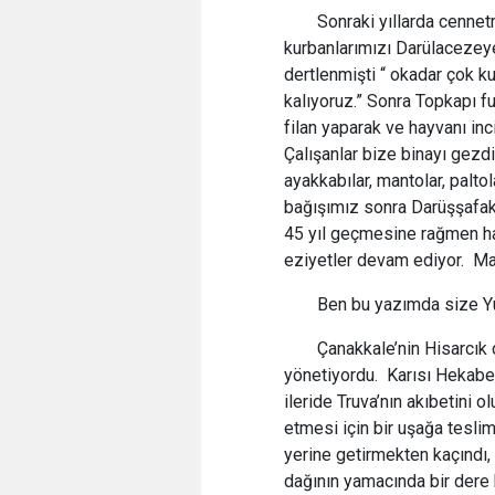
Sonraki yıllarda cenne
kurbanlarımızı Darülacezey
dertlenmişti “ okadar çok k
kalıyoruz.” Sonra Topkapı f
filan yaparak ve hayvanı i
Çalışanlar bize binayı gezdi
ayakkabılar, mantolar, palt
bağışımız sonra Darüşşafa
45 yıl geçmesine rağmen hal
eziyetler devam ediyor. Ma
Ben bu yazımda size Yu
Çanakkale’nin Hisarcık 
yönetiyordu. Karısı Hekabe
ileride Truva’nın akıbetini
etmesi için bir uşağa teslim
yerine getirmekten kaçındı,
dağının yamacında bir dere k