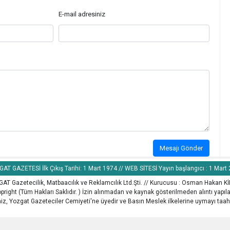
E-mail adresiniz
Mesajı Gönder
AT GAZETESİ İlk Çıkış Tarihi: 1 Mart 1974 // WEB SİTESİ Yayın başlangıcı : 1 Mart
AT Gazetecilik, Matbaacılık ve Reklamcılık Ltd.Şti. // Kurucusu : Osman Hakan K
pright (Tüm Hakları Saklıdır. ) İzin alınmadan ve kaynak gösterilmeden alıntı yapı
z, Yozgat Gazeteciler Cemiyeti'ne üyedir ve Basın Meslek ilkelerine uymayı taah