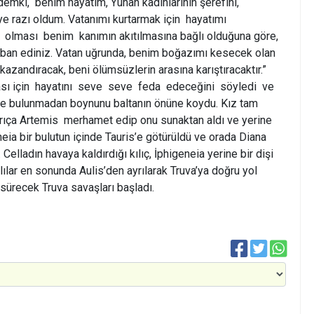
emki, benim hayatım, Yunan kadınlarının şerefini,
e razı oldum. Vatanımı kurtarmak için hayatımı
 olması benim kanımın akıtılmasına bağlı olduğuna göre,
ban ediniz. Vatan uğrunda, benim boğazımı kesecek olan
 kazandıracak, beni ölümsüzlerin arasına karıştıracaktır.”
ması için hayatını seve seve feda edeceğini söyledi ve
te bulunmadan boynunu baltanın önüne koydu. Kız tam
nrıça Artemis merhamet edip onu sunaktan aldı ve yerine
eneia bir bulutun içinde Tauris’e götürüldü ve orada Diana
Celladın havaya kaldırdığı kılıç, İphigeneia yerine bir dişi
lılar en sonunda Aulis’den ayrılarak Truva’ya doğru yol
 sürecek Truva savaşları başladı.