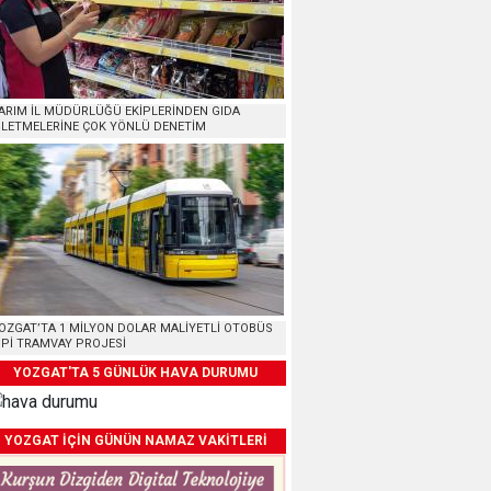
ARIM İL MÜDÜRLÜĞÜ EKİPLERİNDEN GIDA
ŞLETMELERİNE ÇOK YÖNLÜ DENETİM
OZGAT’TA 1 MİLYON DOLAR MALİYETLİ OTOBÜS
İPİ TRAMVAY PROJESİ
YOZGAT'TA 5 GÜNLÜK HAVA DURUMU
YOZGAT İÇİN GÜNÜN NAMAZ VAKİTLERİ