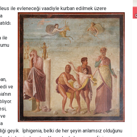
lleus ile evleneceği
vaadiyle kurban edilmek üzere
na
tıldı.
 ile
urumu
an,
ledi ve
ia’nın
lıyor.
si,
 ve
da
iği geyik. İphigenia, belki de her şeyin anlamsız olduğunu