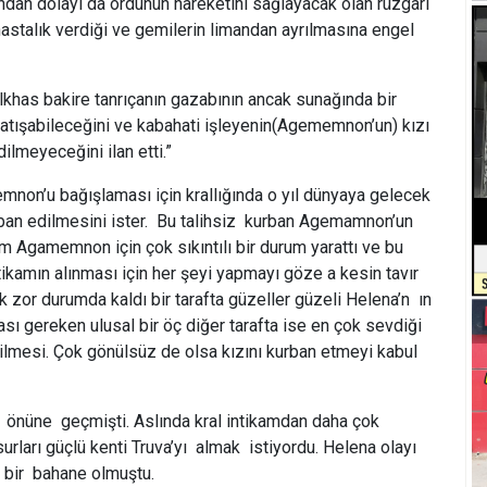
undan dolayı da ordunun hareketini sağlayacak olan rüzgârı
hastalık verdiği ve gemilerin limandan ayrılmasına engel
lkhas bakire tanrıçanın gazabının ancak sunağında bir
atışabileceğini ve kabahati işleyenin(Agememnon’un) kızı
ilmeyeceğini ilan etti.”
mnon’u bağışlaması için krallığında o yıl dünyaya gelecek
an edilmesini ister. Bu talihsiz kurban Agemamnon’un
um Agamemnon için çok sıkıntılı bir durum yarattı ve bu
tikamın alınması için her şeyi yapmayı göze a kesin tavır
zor durumda kaldı bir tarafta güzeller güzeli Helena’n ın
ası gereken ulusal bir öç diğer tarafta ise en çok sevdiği
çilmesi. Çok gönülsüz de olsa kızını kurban etmeyi kabul
n önüne geçmişti. Aslında kral intikamdan daha çok
urları güçlü kenti Truva’yı almak istiyordu. Helena olayı
 bir bahane olmuştu.