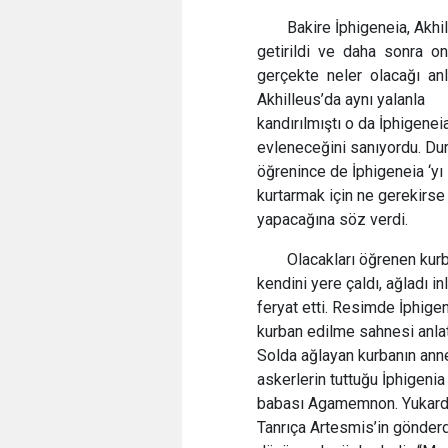
Bakire İphigeneia, Akhi
getirildi ve daha sonra o
gerçekte neler olacağı anla
Akhilleus’da aynı yalanla
kandırılmıştı o da İphigeneia
evleneceğini sanıyordu. D
öğrenince de İphigeneia ‘yı
kurtarmak için ne gerekirse
yapacağına söz verdi.
Olacakları öğrenen kurb
kendini yere çaldı, ağladı in
feryat etti. Resimde İphigen
kurban edilme sahnesi anlatı
Solda ağlayan kurbanın anne
askerlerin tuttuğu İphigenia
babası Agamemnon. Yukar
Tanrıça Artesmis’in gönderd