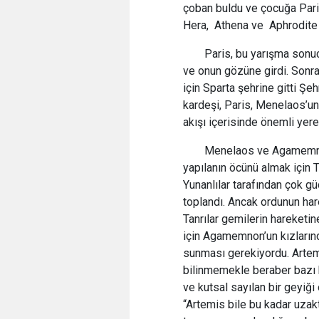
çoban buldu ve çocuğa Paris
Hera, Athena ve Aphrodite 
Paris, bu yarışma sonu
ve onun gözüne girdi. Sonr
için Sparta şehrine gitti Ş
kardeşi, Paris, Menelaos’un k
akışı içerisinde önemli yere
Menelaos ve Agamemnon 
yapılanın öcünü almak için Tr
Yunanlılar tarafından çok gü
toplandı. Ancak ordunun hare
Tanrılar gemilerin hareketi
için Agamemnon’un kızlarınd
sunması gerekiyordu. Artemi
bilinmemekle beraber bazı 
ve kutsal sayılan bir geyiğ
“Artemis bile bu kadar uzak