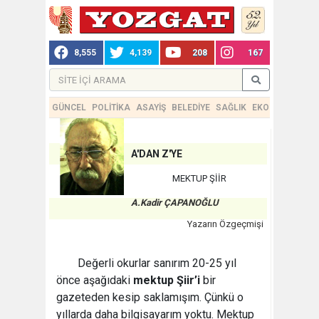
8,555
4,139
208
167
GÜNCEL
POLİTİKA
ASAYİŞ
BELEDİYE
SAĞLIK
EKONOMİ
TEKN
A'DAN Z'YE
MEKTUP ŞİİR
A.Kadir ÇAPANOĞLU
Yazarın Özgeçmişi
Değerli okurlar sanırım 20-25 yıl
önce aşağıdaki
mektup Şiir’i
bir
gazeteden kesip saklamışım. Çünkü o
yıllarda daha bilgisayarım yoktu. Mektup