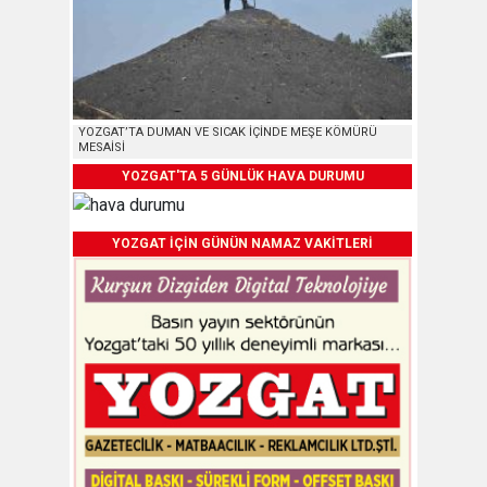
YOZGAT’TA DUMAN VE SICAK İÇİNDE MEŞE KÖMÜRÜ
MESAİSİ
YOZGAT'TA 5 GÜNLÜK HAVA DURUMU
YOZGAT İÇİN GÜNÜN NAMAZ VAKİTLERİ