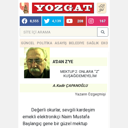
8,555
4,139
208
167
GÜNCEL
POLİTİKA
ASAYİŞ
BELEDİYE
SAĞLIK
EKONOMİ
TEKN
A'DAN Z'YE
MEKTUP 2: ONLARA “Z”
KUŞAĞIDEMEYELİM
A.Kadir ÇAPANOĞLU
Yazarın Özgeçmişi
Değerli okurlar, sevgili kardeşim
emekli elektronikçi Naim Mustafa
Başlangıç gene bir güzel mektup