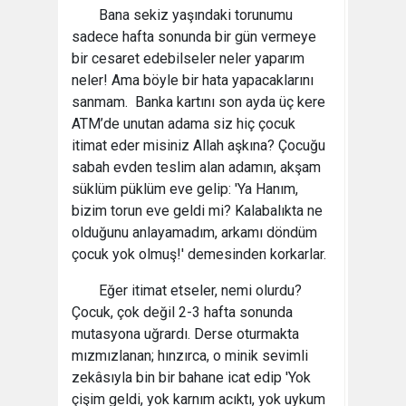
Bana sekiz yaşındaki torunumu
sadece hafta sonunda bir gün vermeye
bir cesaret edebilseler neler yaparım
neler! Ama böyle bir hata yapacaklarını
sanmam. Banka kartını son ayda üç kere
ATM’de unutan adama siz hiç çocuk
itimat eder misiniz Allah aşkına? Çocuğu
sabah evden teslim alan adamın, akşam
süklüm püklüm eve gelip: 'Ya Hanım,
bizim torun eve geldi mi? Kalabalıkta ne
olduğunu anlayamadım, arkamı döndüm
çocuk yok olmuş!' demesinden korkarlar.
Eğer itimat etseler, nemi olurdu?
Çocuk, çok değil 2-3 hafta sonunda
mutasyona uğrardı. Derse oturmakta
mızmızlanan; hınzırca, o minik sevimli
zekâsıyla bin bir bahane icat edip 'Yok
çişim geldi, yok karnım acıktı, yok uykum