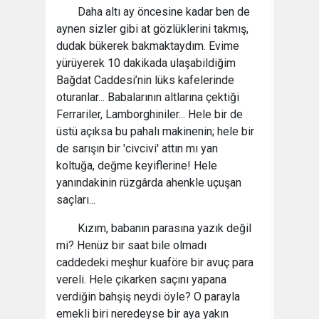
Daha altı ay öncesine kadar ben de
aynen sizler gibi at gözlüklerini takmış,
dudak bükerek bakmaktaydım. Evime
yürüyerek 10 dakikada ulaşabildiğim
Bağdat Caddesi’nin lüks kafelerinde
oturanlar... Babalarının altlarına çektiği
Ferrariler, Lamborghiniler... Hele bir de
üstü açıksa bu pahalı makinenin; hele bir
de sarışın bir 'civcivi' attın mı yan
koltuğa, değme keyiflerine! Hele
yanındakinin rüzgârda ahenkle uçuşan
saçları...
Kızım, babanın parasına yazık değil
mi? Henüz bir saat bile olmadı
caddedeki meşhur kuaföre bir avuç para
vereli. Hele çıkarken saçını yapana
verdiğin bahşiş neydi öyle? O parayla
emekli biri neredeyse bir aya yakın