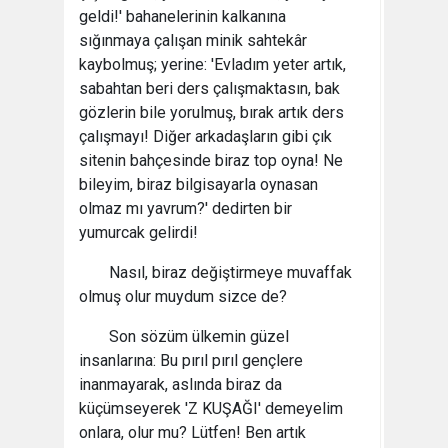
geldi!' bahanelerinin kalkanına
sığınmaya çalışan minik sahtekâr
kaybolmuş; yerine: 'Evladım yeter artık,
sabahtan beri ders çalışmaktasın, bak
gözlerin bile yorulmuş, bırak artık ders
çalışmayı! Diğer arkadaşların gibi çık
sitenin bahçesinde biraz top oyna! Ne
bileyim, biraz bilgisayarla oynasan
olmaz mı yavrum?' dedirten bir
yumurcak gelirdi!
Nasıl, biraz değiştirmeye muvaffak
olmuş olur muydum sizce de?
Son sözüm ülkemin güzel
insanlarına: Bu pırıl pırıl gençlere
inanmayarak, aslında biraz da
küçümseyerek 'Z KUŞAĞI' demeyelim
onlara, olur mu? Lütfen! Ben artık