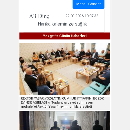
Mesajı Gönder
Ali Dinç
22.03.2026 10:07:32
Harika kaleminize sağlık
Yozgat'ta Günün Haberleri
REKTÖR YAŞAR,YOZGAT’IN CUMHUR İTTİFAKINI BOZOK
EVİNDE AĞIRLADI // Toplantıya davet edilmeyen
muhalefet,Rektör Yaşar’ı ‘ayırımcılıkla’eleştirdi