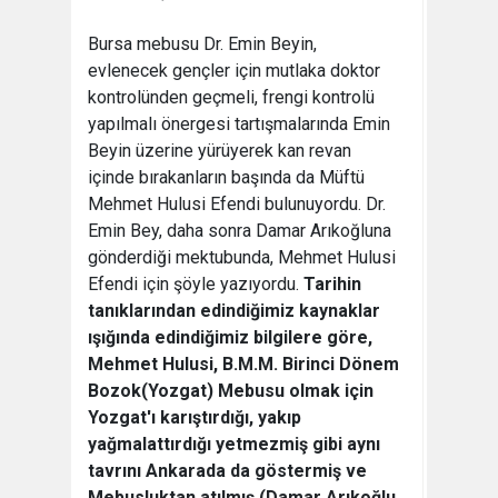
Bursa mebusu Dr. Emin Beyin,
evlenecek gençler için mutlaka doktor
kontrolünden geçmeli, frengi kontrolü
yapılmalı önergesi tartışmalarında Emin
Beyin üzerine yürüyerek kan revan
içinde bırakanların başında da Müftü
Mehmet Hulusi Efendi bulunuyordu. Dr.
Emin Bey, daha sonra Damar Arıkoğluna
gönderdiği mektubunda, Mehmet Hulusi
Efendi için şöyle yazıyordu.
Tarihin
tanıklarından edindiğimiz kaynaklar
ışığında edindiğimiz bilgilere göre,
Mehmet Hulusi, B.M.M. Birinci Dönem
Bozok(Yozgat) Mebusu olmak için
Yozgat'ı karıştırdığı, yakıp
yağmalattırdığı yetmezmiş gibi aynı
tavrını Ankarada da göstermiş ve
Mebusluktan atılmış.(Damar Arıkoğlu