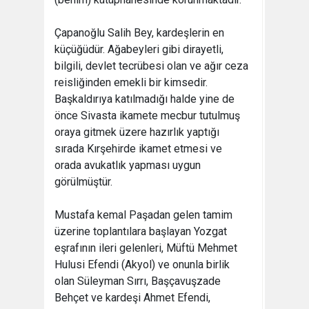
Çapanoğlu Salih Bey, kardeşlerin en
küçüğüdür. Ağabeyleri gibi dirayetli,
bilgili, devlet tecrübesi olan ve ağır ceza
reisliğinden emekli bir kimsedir.
Başkaldırıya katılmadığı halde yine de
önce Sivasta ikamete mecbur tutulmuş
oraya gitmek üzere hazırlık yaptığı
sırada Kırşehirde ikamet etmesi ve
orada avukatlık yapması uygun
görülmüştür.
Mustafa kemal Paşadan gelen tamim
üzerine toplantılara başlayan Yozgat
eşrafının ileri gelenleri, Müftü Mehmet
Hulusi Efendi (Akyol) ve onunla birlik
olan Süleyman Sırrı, Başçavuşzade
Behçet ve kardeşi Ahmet Efendi,