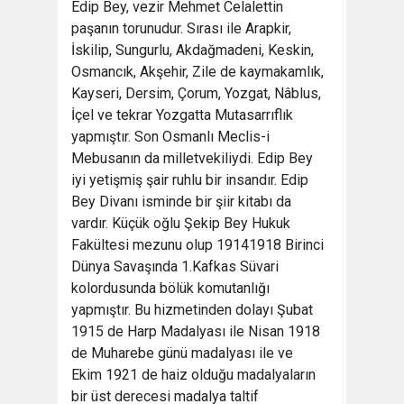
Edip Bey, vezir Mehmet Celalettin
paşanın torunudur. Sırası ile Arapkir,
İskilip, Sungurlu, Akdağmadeni, Keskin,
Osmancık, Akşehir, Zile de kaymakamlık,
Kayseri, Dersim, Çorum, Yozgat, Nâblus,
İçel ve tekrar Yozgatta Mutasarrıflık
yapmıştır. Son Osmanlı Meclis-i
Mebusanın da milletvekiliydi. Edip Bey
iyi yetişmiş şair ruhlu bir insandır. Edip
Bey Divanı isminde bir şiir kitabı da
vardır. Küçük oğlu Şekip Bey Hukuk
Fakültesi mezunu olup 19141918 Birinci
Dünya Savaşında 1.Kafkas Süvari
kolordusunda bölük komutanlığı
yapmıştır. Bu hizmetinden dolayı Şubat
1915 de Harp Madalyası ile Nisan 1918
de Muharebe günü madalyası ile ve
Ekim 1921 de haiz olduğu madalyaların
bir üst derecesi madalya taltif