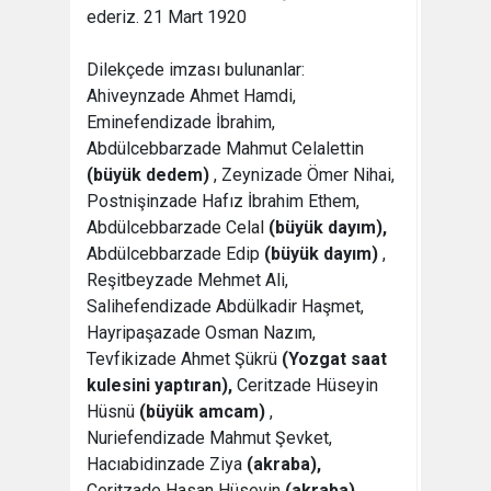
ederiz. 21 Mart 1920
Dilekçede imzası bulunanlar:
Ahiveynzade Ahmet Hamdi,
Eminefendizade İbrahim,
Abdülcebbarzade Mahmut Celalettin
(büyük dedem)
, Zeynizade Ömer Nihai,
Postnişinzade Hafız İbrahim Ethem,
Abdülcebbarzade Celal
(büyük dayım),
Abdülcebbarzade Edip
(büyük dayım)
,
Reşitbeyzade Mehmet Ali,
Salihefendizade Abdülkadir Haşmet,
Hayripaşazade Osman Nazım,
Tevfikizade Ahmet Şükrü
(Yozgat saat
kulesini yaptıran),
Ceritzade Hüseyin
Hüsnü
(büyük amcam)
,
Nuriefendizade Mahmut Şevket,
Hacıabidinzade Ziya
(akraba),
Ceritzade Hasan Hüseyin
(akraba),