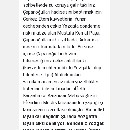
sohbetlerde şu konuya gelir takılırız.
Çapanoğulları hadisesini bastırmak için
Çerkez Etem kuvvetlerini Yunan
cephesinden çekip Yozgata gönderme
riskini göze alan Mustafa Kemal Paşa,
Çapanoğullarını bir yıl kadar Ankarada
mecburi ikamete tabi tuttu. Bu süre
içinde Çapanoğulları bizim
bilemediğimiz neler anlattılar ki
(kuvvetle muhtemeldir ki Yozgatta olup
bitenlerle ilgili) Atatürk onları
yargılatmadan en azından yüzellilikler
listesine bile sokmadan affetti.
Kanaatimce Karahisar Mebusu Şükrü
Efendinin Meclis kürsüsünden yaptığı şu
konuşmanın da etkisi olmuştur.
Bu millet
isyankâr değildir. Şurada Yozgatta
isyan çıktı deniliyor. Bendeniz Yozgat