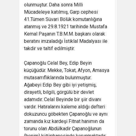
olunmuştur. Daha sonra Milli
Mücadeleye katılmış, Garp cephesi
41.Tümen Süvari Bölük komutanlığına
atanmış ve 29.8.1921 tarihinde Mustafa
Kemal Paşanın T.B.M.M. başkanı olarak
beratını imzaladığı İstiklal Madalyası ile
takdir ve taltif edilmiştir.
Çapanoğlu Celal Bey, Edip Beyin
küçüğüdür. Mekke, Tokat, Afyon, Amasya
mutasarrıflıklarında bulunmuştur.
Ağabeyi Edip Bey gibi iyi yetişmiş,
dirayetli, bilgili, görgülü bir devlet
adamıdır. Celal Beyinde bir şiir divanı
vardır. Hatıralarını kaleme aldığı defteri
dokuzuncu göbekten Çapanoğlu ve aynı
zamanda kız kardeşi Fitnat hanımın da
torunu olan Abdülkadir Çapanoğlunun
(benim) kütüphanesinde korunmaktadır.