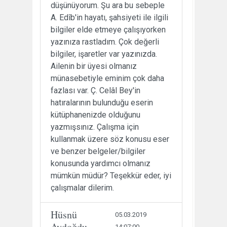
düşünüyorum. Şu ara bu sebeple
A. Edîb'in hayatı, şahsiyeti ile ilgili
bilgiler elde etmeye çalışıyorken
yazınıza rastladım. Çok değerli
bilgiler, işaretler var yazınızda.
Ailenin bir üyesi olmanız
münasebetiyle eminim çok daha
fazlası var. Ç. Celâl Bey'in
hatıralarının bulunduğu eserin
kütüphanenizde olduğunu
yazmışsınız. Çalışma için
kullanmak üzere söz konusu eser
ve benzer belgeler/bilgiler
konusunda yardımcı olmanız
mümkün müdür? Teşekkür eder, iyi
çalışmalar dilerim.
Hüsnü
05.03.2019
Aydoğdu
14:07:00