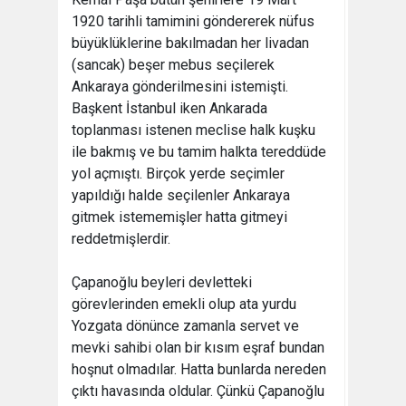
1920 tarihli tamimini göndererek nüfus
büyüklüklerine bakılmadan her livadan
(sancak) beşer mebus seçilerek
Ankaraya gönderilmesini istemişti.
Başkent İstanbul iken Ankarada
toplanması istenen meclise halk kuşku
ile bakmış ve bu tamim halkta tereddüde
yol açmıştı. Birçok yerde seçimler
yapıldığı halde seçilenler Ankaraya
gitmek istememişler hatta gitmeyi
reddetmişlerdir.
Çapanoğlu beyleri devletteki
görevlerinden emekli olup ata yurdu
Yozgata dönünce zamanla servet ve
mevki sahibi olan bir kısım eşraf bundan
hoşnut olmadılar. Hatta bunlarda nereden
çıktı havasında oldular. Çünkü Çapanoğlu