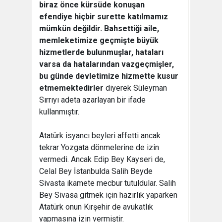
biraz önce kürsüde konuşan
efendiye hiçbir surette katılmamız
mümkün değildir. Bahsettiği aile,
memleketimize geçmişte büyük
hizmetlerde bulunmuşlar, hataları
varsa da hatalarından vazgeçmişler,
bu günde devletimize hizmette kusur
etmemektedirler
diyerek Süleyman
Sırrıyı adeta azarlayan bir ifade
kullanmıştır.
Atatürk isyancı beyleri affetti ancak
tekrar Yozgata dönmelerine de izin
vermedi. Ancak Edip Bey Kayseri de,
Celal Bey İstanbulda Salih Beyde
Sivasta ikamete mecbur tutuldular. Salih
Bey Sivasa gitmek için hazırlık yaparken
Atatürk onun Kırşehir de avukatlık
yapmasına izin vermiştir.