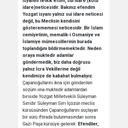
isyanını tetkik ettim, sui idare (kötü
idare)neticesidir. Bakınız efendim
Yozgat isyanı yalnız sui idare neticesi
değil, bu Meclisin kendisini
gösterememesi neticesidir. Bir İslam
cemiyetinin, memalik-i Osmaniye ve
İslamiye mümessillerinin burada
toplandığını bildirmemektedir. Neden
oraya muktedir adamlar
göndermedik, biz daha doğrusu
yalnız İcra Vekillerine değil
kendimize de kabahat bulmalıyız.
Çapanoğullarını ikna için gönderilen
sözüm ona muktedir adamlardan
biriside Yozgat Milletvekili Süleyman
Sırrıdır. Süleyman Sırrı İçözün meclis
kürsüsünden Çapanoğullarını suçlayan
bir sürü iftirada bulunmasından sonra
Gazi Paşa kürsüye gelerek
 Efendiler,