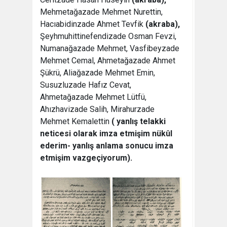
Mehmetağazade Mehmet Nurettin,
Hacıabidinzade Ahmet Tevfik
(akraba),
Şeyhmuhittinefendizade Osman Fevzi,
Numanağazade Mehmet, Vasfibeyzade
Mehmet Cemal, Ahmetağazade Ahmet
Şükrü, Aliağazade Mehmet Emin,
Susuzluzade Hafız Cevat,
Ahmetağazade Mehmet Lütfü,
Ahızhavizade Salih, Mirahurzade
Mehmet Kemalettin
( yanlış telakki
neticesi olarak imza etmişim nükûl
ederim- yanlış anlama sonucu imza
etmişim vazgeçiyorum).