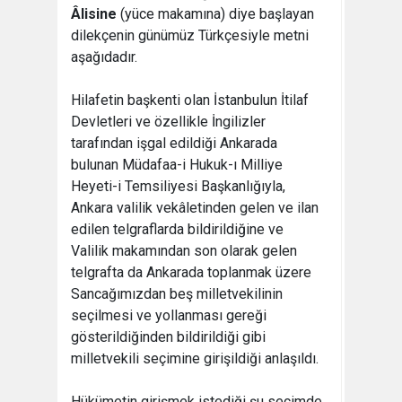
Âlisine
(yüce makamına) diye başlayan
dilekçenin günümüz Türkçesiyle metni
aşağıdadır.
Hilafetin başkenti olan İstanbulun İtilaf
Devletleri ve özellikle İngilizler
tarafından işgal edildiği Ankarada
bulunan Müdafaa-i Hukuk-ı Milliye
Heyeti-i Temsiliyesi Başkanlığıyla,
Ankara valilik vekâletinden gelen ve ilan
edilen telgraflarda bildirildiğine ve
Valilik makamından son olarak gelen
telgrafta da Ankarada toplanmak üzere
Sancağımızdan beş milletvekilinin
seçilmesi ve yollanması gereği
gösterildiğinden bildirildiği gibi
milletvekili seçimine girişildiği anlaşıldı.
Hükümetin girişmek istediği şu seçimde