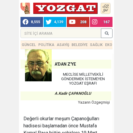
8,555
4,139
208
167
GÜNCEL
POLİTİKA
ASAYİŞ
BELEDİYE
SAĞLIK
EKONOMİ
TEKN
A'DAN Z'YE
MECLİSE MİLLETVEKİLİ
GÖNDERMEK İSTEMEYEN
YOZGAT EŞRAFI
A.Kadir ÇAPANOĞLU
Yazarın Özgeçmişi
Değerli okurlar meşum Çapanoğulları
hadisesi başlamadan önce Mustafa
Kemal Paşa bütün şehirlere 19 Mart