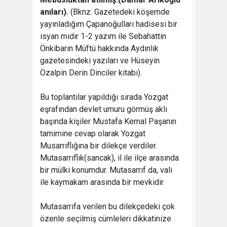
anıları).
(Bknz. Gazetedeki köşemde
yayınladığım Çapanoğulları hadisesi bir
isyan mıdır 1-2 yazım ile Sebahattin
Önkibarın Müftü hakkında Aydınlık
gazetesindeki yazıları ve Hüseyin
Özalpin Derin Dinciler kitabı).
Bu toplantılar yapıldığı sırada Yozgat
eşrafından devlet umuru görmüş aklı
başında kişiler Mustafa Kemal Paşanın
tamimine cevap olarak Yozgat
Musarrıflığına bir dilekçe verdiler.
Mutasarrıflık(sancak), il ile ilçe arasında
bir mülki konumdur. Mutasarrıf da, vali
ile kaymakam arasında bir mevkidir.
Mutasarrıfa verilen bu dilekçedeki çok
özenle seçilmiş cümleleri dikkatinize