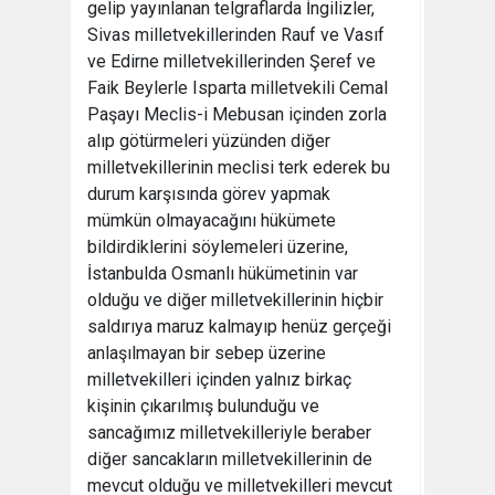
gelip yayınlanan telgraflarda İngilizler,
Sivas milletvekillerinden Rauf ve Vasıf
ve Edirne milletvekillerinden Şeref ve
Faik Beylerle Isparta milletvekili Cemal
Paşayı Meclis-i Mebusan içinden zorla
alıp götürmeleri yüzünden diğer
milletvekillerinin meclisi terk ederek bu
durum karşısında görev yapmak
mümkün olmayacağını hükümete
bildirdiklerini söylemeleri üzerine,
İstanbulda Osmanlı hükümetinin var
olduğu ve diğer milletvekillerinin hiçbir
saldırıya maruz kalmayıp henüz gerçeği
anlaşılmayan bir sebep üzerine
milletvekilleri içinden yalnız birkaç
kişinin çıkarılmış bulunduğu ve
sancağımız milletvekilleriyle beraber
diğer sancakların milletvekillerinin de
mevcut olduğu ve milletvekilleri mevcut