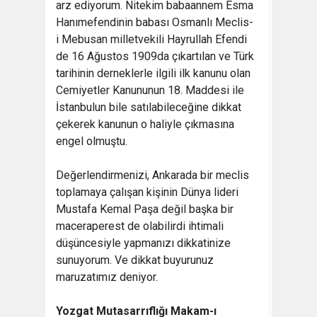
arz ediyorum. Nitekim babaannem Esma
Hanımefendinin babası Osmanlı Meclis-
i Mebusan milletvekili Hayrullah Efendi
de 16 Ağustos 1909da çıkartılan ve Türk
tarihinin derneklerle ilgili ilk kanunu olan
Cemiyetler Kanununun 18. Maddesi ile
İstanbulun bile satılabileceğine dikkat
çekerek kanunun o haliyle çıkmasına
engel olmuştu.
Değerlendirmenizi, Ankarada bir meclis
toplamaya çalışan kişinin Dünya lideri
Mustafa Kemal Paşa değil başka bir
maceraperest de olabilirdi ihtimali
düşüncesiyle yapmanızı dikkatinize
sunuyorum. Ve dikkat buyurunuz
maruzatımız deniyor.
Yozgat Mutasarrıflığı Makam-ı