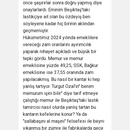
önce şaşırırlar sonra doğru yapmış diye
onaylarlardı. Eminim Beşiktaş'taki
lastikçiye ait olan bu özdeyiş ben
söyleyene kadar hiç birinin aklından
geçmemiştir.
Hükümetimiz 2024 yılında emeklilere
vereceği zam oranlarını ayırımcılık
yaparak nihayet açıkladı ve büyük bir
tepki gördü. Memur ve memur
emeklisine yüzde 49,25, SSK, Bağkur
emeklisine ise 37,55 oranında zam
yapılacakmış. Bu nasıl bir kantar ki hep
yanlış tartıyor. Turgut Özal'ın" benim
memurum işini bilir" diye tarif etmeye
çalıştığı memur ile Beşiktaş'taki lastik
tamircisi nasıl olurda yanlış tartan bu
kantarın kefelerine konur? Ya da
"sallabaşını al maşını" felsefesi ile beyni
yıkanmış bir zümre ile fabrikalarda gece