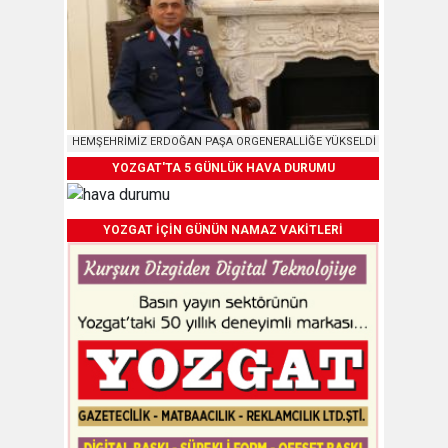
HEMŞEHRİMİZ ERDOĞAN PAŞA ORGENERALLİĞE YÜKSELDİ
YOZGAT'TA 5 GÜNLÜK HAVA DURUMU
YOZGAT İÇİN GÜNÜN NAMAZ VAKİTLERİ