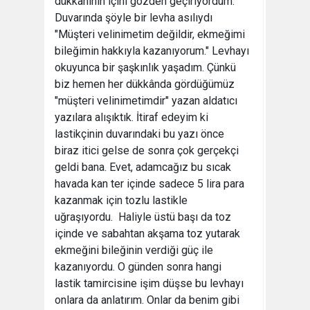
dükkânının içini gözden geçiriyordum.
Duvarında şöyle bir levha asılıydı
"Müşteri velinimetim değildir, ekmeğimi
bileğimin hakkıyla kazanıyorum." Levhayı
okuyunca bir şaşkınlık yaşadım. Çünkü
biz hemen her dükkânda gördüğümüz
"müşteri velinimetimdir" yazan aldatıcı
yazılara alışıktık. İtiraf edeyim ki
lastikçinin duvarındaki bu yazı önce
biraz itici gelse de sonra çok gerçekçi
geldi bana. Evet, adamcağız bu sıcak
havada kan ter içinde sadece 5 lira para
kazanmak için tozlu lastikle
uğraşıyordu. Haliyle üstü başı da toz
içinde ve sabahtan akşama toz yutarak
ekmeğini bileğinin verdiği güç ile
kazanıyordu. O günden sonra hangi
lastik tamircisine işim düşse bu levhayı
onlara da anlatırım. Onlar da benim gibi