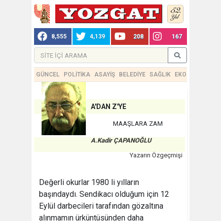
8,555
4,139
208
167
GÜNCEL
POLİTİKA
ASAYİŞ
BELEDİYE
SAĞLIK
EKONOMİ
TEKN
A'DAN Z'YE
MAAŞLARA ZAM
A.Kadir ÇAPANOĞLU
Yazarın Özgeçmişi
Değerli okurlar 1980 li yılların
başındaydı. Sendikacı olduğum için 12
Eylül darbecileri tarafından gözaltına
alınmamın ürküntüsünden daha