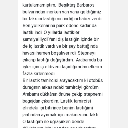
kurtulamamıştım. Beşiktaş Barbaros
bulvarından inerken yan yana geldiğimiz
bir taksici lastiğimin indiğini haber verdi.
Ben yol kenarına park edene kadar da
lastik indi. O yıllarda lastikler
şamriyelliydi.Yani dış lastiğin içinde bir
de iç lastik vardı ve bir şey battıığında
havası hemen boşalıverirdi. Stepneyi
çıkarıp lastiği değiştirdim. Arabamda bu
işler için iş eldiveni taşıdığımdan ellerim
fazla kirlenmedi.
Bir lastik tamircisi arayacaktım ki otobüs
durağının arkasındaki tamirciyi gördüm.
Arabamı dükkânın önüne çekip stepnemi
bagajdan çıkardım. Lastik tamircisi
elindeki işi bitirince benim lastiğimi
jantından ayırmak için makinesine taktı.
O lastiğim ile uğraşırken bende