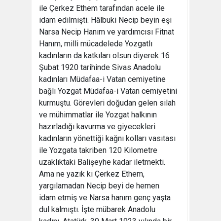
ile Çerkez Ethem tarafından acele ile
idam edilmişti. Hâlbuki Necip beyin eşi
Narsa Necip Hanım ve yardımcısı Fitnat
Hanım, milli mücadelede Yozgatlı
kadınların da katkıları olsun diyerek 16
Şubat 1920 tarihinde Sivas Anadolu
kadınları Müdafaa-i Vatan cemiyetine
bağlı Yozgat Müdafaa-i Vatan cemiyetini
kurmuştu. Görevleri doğudan gelen silah
ve mühimmatlar ile Yozgat halkının
hazırladığı kavurma ve giyecekleri
kadınların yönettiği kağnı kolları vasıtası
ile Yozgata takriben 120 Kilometre
uzaklıktaki Balişeyhe kadar iletmekti.
Ama ne yazık ki Çerkez Ethem,
yargılamadan Necip beyi de hemen
idam etmiş ve Narsa hanım genç yaşta
dul kalmıştı. İşte mübarek Anadolu