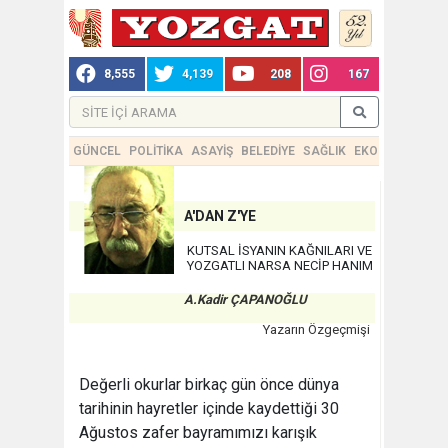
8,555
4,139
208
167
GÜNCEL
POLİTİKA
ASAYİŞ
BELEDİYE
SAĞLIK
EKONOMİ
TEKN
A'DAN Z'YE
KUTSAL İSYANIN KAĞNILARI VE
YOZGATLI NARSA NECİP HANIM
A.Kadir ÇAPANOĞLU
Yazarın Özgeçmişi
Değerli okurlar birkaç gün önce dünya
tarihinin hayretler içinde kaydettiği 30
Ağustos zafer bayramımızı karışık