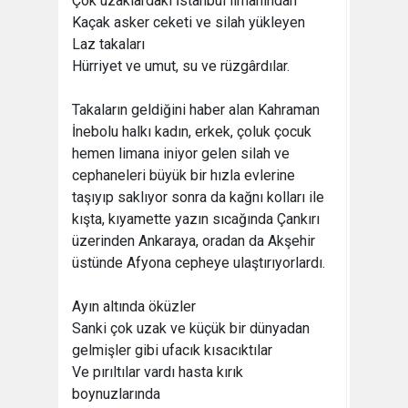
Çok uzaklardaki İstanbul limanından
Kaçak asker ceketi ve silah yükleyen
Laz takaları
Hürriyet ve umut, su ve rüzgârdılar.
Takaların geldiğini haber alan Kahraman
İnebolu halkı kadın, erkek, çoluk çocuk
hemen limana iniyor gelen silah ve
cephaneleri büyük bir hızla evlerine
taşıyıp saklıyor sonra da kağnı kolları ile
kışta, kıyamette yazın sıcağında Çankırı
üzerinden Ankaraya, oradan da Akşehir
üstünde Afyona cepheye ulaştırıyorlardı.
Ayın altında öküzler
Sanki çok uzak ve küçük bir dünyadan
gelmişler gibi ufacık kısacıktılar
Ve pırıltılar vardı hasta kırık
boynuzlarında