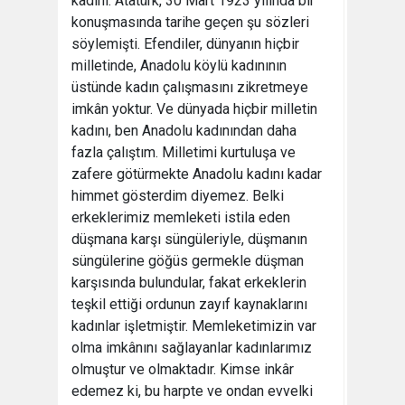
kadını. Atatürk, 30 Mart 1923 yılında bir
konuşmasında tarihe geçen şu sözleri
söylemişti. Efendiler, dünyanın hiçbir
milletinde, Anadolu köylü kadınının
üstünde kadın çalışmasını zikretmeye
imkân yoktur. Ve dünyada hiçbir milletin
kadını, ben Anadolu kadınından daha
fazla çalıştım. Milletimi kurtuluşa ve
zafere götürmekte Anadolu kadını kadar
himmet gösterdim diyemez. Belki
erkeklerimiz memleketi istila eden
düşmana karşı süngüleriyle, düşmanın
süngülerine göğüs germekle düşman
karşısında bulundular, fakat erkeklerin
teşkil ettiği ordunun zayıf kaynaklarını
kadınlar işletmiştir. Memleketimizin var
olma imkânını sağlayanlar kadınlarımız
olmuştur ve olmaktadır. Kimse inkâr
edemez ki, bu harpte ve ondan evvelki