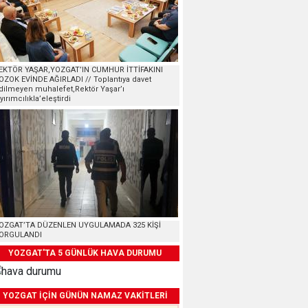
EKTÖR YAŞAR,YOZGAT’IN CUMHUR İTTİFAKINI
OZOK EVİNDE AĞIRLADI // Toplantıya davet
dilmeyen muhalefet,Rektör Yaşar’ı
ayırımcılıkla’eleştirdi
OZGAT’TA DÜZENLEN UYGULAMADA 325 KİŞİ
ORGULANDI
YOZGAT'TA 5 GÜNLÜK HAVA DURUMU
YOZGAT İÇİN GÜNÜN NAMAZ VAKİTLERİ