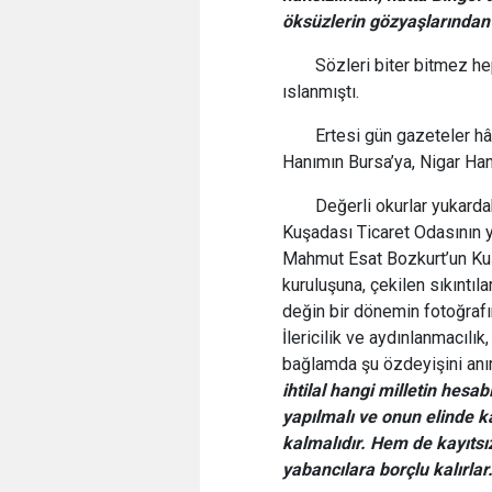
öksüzlerin gözyaşlarından
Sözleri biter bitmez he
ıslanmıştı.
Ertesi gün gazeteler h
Hanımın Bursa’ya, Nigar Han
Değerli okurlar yukarda
Kuşadası Ticaret Odasının y
Mahmut Esat Bozkurt’un Kuş
kuruluşuna, çekilen sıkıntı
değin bir dönemin fotoğrafı
İlericilik ve aydınlanmacılı
bağlamda şu özdeyişini anı
ihtilal hangi milletin hesab
yapılmalı ve onun elinde ka
kalmalıdır. Hem de kayıtsız 
yabancılara borçlu kalırla