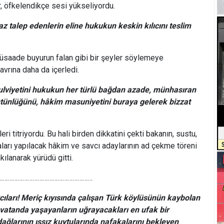
, öfkelendikçe sesi yükseliyordu.
yaz talep edenlerin eline hukukun keskin kılıcını teslim
müsaade buyurun falan gibi bir şeyler söylemeye
avrına daha da içerledi.
 ulviyetini hukukun her türlü bağdan azade, münhasıran
stünlüğünü, hâkim masuniyetini buraya gelerek bizzat
eri titriyordu. Bu hali birden dikkatini çekti bakanın, sustu,
arı yapılacak hâkim ve savcı adaylarının ad çekme töreni
kılanarak yürüdü gitti.
………………………………………
ıları! Meriç kıyısında çalışan Türk köylüsünün kaybolan
vatanda yaşayanların uğrayacakları en ufak bir
dağlarının ıssız kuytularında nafakalarını bekleyen