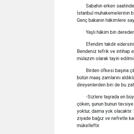
Sabahın erken saatinde
İstanbul muhakemelerinin bir
Genç bakanın hâkimlere sayg
Yaşlı hâkim bin dereden
Efendim takdir edersiniz
Bendeniz tefrik ve intihap e
mülazım olarak tayin edilm
Birden öfkesi başına çık
bütün maaş zamlarını aldıkl
direyenlerden biri de bu zat
-Sizlere taşrada en büyü
çöken, şunun bunun tavsiye
yoktur, daima yok olacaktır
ziyade bağız ve nefretle karş
mükelleftir.