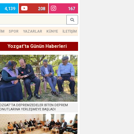
4,139
208
167
TİM
SPOR
YAZARLAR
KÜNYE
İLETİŞİM
Yozgat'ta Günün Haberleri
OZGAT’TA DEPREMZEDELER BİTEN DEPREM
ONUTLARINA YERLEŞMEYE BAŞLADI