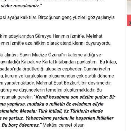
 sizler mesulsünüz.”
psi ayağa kalktılar. Birçoğunun genç yüzleri gözyaşlarıyla
âkim adaylarından Süreyya Hanımın İzmir’e, Melahat
ımın İzmit’e aza hâkim olarak atandıklarını duyuruyordu.
ki alıntıyı, Sayın Mucize Özünal’ın kaleme aldığı ve
ayınladığı Kalpak ve Kartal kitabından paylaştım. Bu kitap,
adası’nda örgütlediği ulusalcı cepheden Cumhuriyetin
lara, kurum ve kuruluşların oluşumundan çok partili döneme
nı yansıtmaktadır. Mahmut Esat Bozkurt, bir devrimcidir.
k, görüş ve düşüncelerin temelini oluşturmaktadır. Bu
msamak gerekir: “
Kendi hesabıma son sözüm şudur: Bir
ına yapılırsa, mutlaka o milletin öz evladının eliyle
lmalıdır. Mesela: Türk ihtilali, öz Türklerin elinde
ve şartsız. Yabancıların yardımı ile başarılan ihtilaller
r. Bu borç ödenmez.”
Mekânı cennet olsun