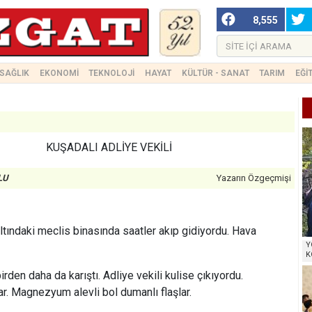
8,555
SAĞLIK
EKONOMİ
TEKNOLOJİ
HAYAT
KÜLTÜR - SANAT
TARIM
EĞİ
KUŞADALI ADLİYE VEKİLİ
LU
Yazarın Özgeçmişi
ltındaki meclis binasında saatler akıp gidiyordu. Hava
Y
K
rden daha da karıştı. Adliye vekili kulise çıkıyordu.
ar. Magnezyum alevli bol dumanlı flaşlar.