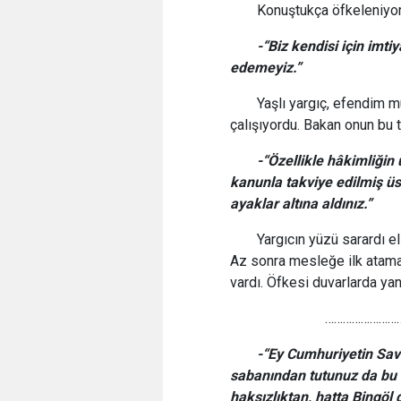
Konuştukça öfkeleniyor
-“Biz kendisi için imti
edemeyiz.”
Yaşlı yargıç, efendim 
çalışıyordu. Bakan onun bu t
-“Özellikle hâkimliğin
kanunla takviye edilmiş ü
ayaklar altına aldınız.”
Yargıcın yüzü sarardı ell
Az sonra mesleğe ilk atamal
vardı. Öfkesi duvarlarda yan
………………………………
-“Ey Cumhuriyetin Savc
sabanından tutunuz da bu 
haksızlıktan, hatta Bingöl 