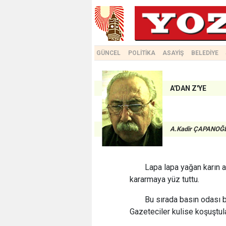
GÜNCEL
POLİTİKA
ASAYİŞ
BELEDİYE
A'DAN Z'YE
A.Kadir ÇAPANOĞ
Lapa lapa yağan karın a
kararmaya yüz tuttu.
Bu sırada basın odası bi
Gazeteciler kulise koşuştul