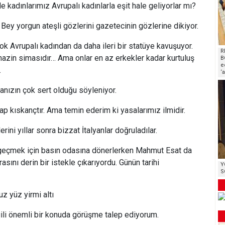
e kadınlarımız Avrupalı kadınlarla eşit hale geliyorlar mı?
ey yorgun ateşli gözlerini gazetecinin gözlerine dikiyor.
çok Avrupalı kadından da daha ileri bir statüye kavuşuyor.
R
 hazin simasıdır… Ama onlar en az erkekler kadar kurtuluş
B
e
.
‘
anızın çok sert olduğu söyleniyor.
lap kıskançtır. Ama temin ederim ki yasalarımız ilmidir.
ini yıllar sonra bizzat İtalyanlar doğruladılar.
 geçmek için basın odasına dönerlerken Mahmut Esat da
asını derin bir istekle çıkarıyordu. Günün tarihi
Y
S
uz yüz yirmi altı
gili önemli bir konuda görüşme talep ediyorum.