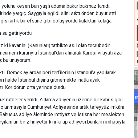
 yolunu kesen bun yaşlı adama bakar bakmaz tanıdı.
inde yargıç. Saygıyla eğildi elini sıktı önden buyur etti.
ısı artık bir efsane gibi dolaşıyordu kulaktan kulağa.
 su getiriyordu.
 ki kavanini (Kanunları) tatbikte asıl olan tecrübedir.
ncümeni kararıyla İstanbul’dan alınarak Karesi vilayatı aza
iş bulunuyorum.
tı. Demek aylardan beri terfilerinin İstanbul’a yapılarak
arı halde İstanbul dışına gitmemekte inatla ayak
tı. Koridorun orta yerinde durdu.
k rütbeler verildi. Yıllarca adliyenin üzerine bir kâbus gibi
 olunmasıyla Cumhuriyet Adliyesinde artık tefeyyüz imkânı
. Bahusus adliye âleminde imtiyaz ve istisna her meslekten
ılanılan bir zihniyettir ki inkılap adliyesi bunların imhasıyla