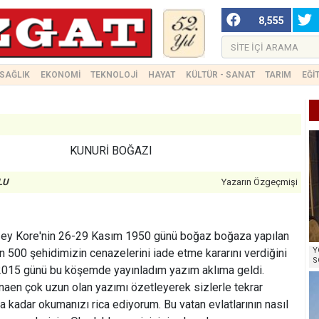
8,555
SAĞLIK
EKONOMİ
TEKNOLOJİ
HAYAT
KÜLTÜR - SANAT
TARIM
EĞİ
KUNURİ BOĞAZI
LU
Yazarın Özgeçmişi
Kuzey Kore'nin 26-29 Kasım 1950 günü boğaz boğaza yapılan
Y
 500 şehidimizin cenazelerini iade etme kararını verdiğini
S
2015 günü bu köşemde yayınladım yazım aklıma geldi.
naen çok uzun olan yazımı özetleyerek sizlerle tekrar
 kadar okumanızı rica ediyorum. Bu vatan evlatlarının nasıl