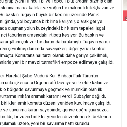
, bu grup (yani III ncü Tb. ve Topçu Tb.u) aradan sızmış olan
askınına maruz kalırlar ve yoğun bir makineli tüfek,havan ve
. Bu baskın Tugayın büyük bir kesimi üzerinde Panik
anlığında, yol boyunca birbirine karışmış olarak geriye
rada düşman yolun kuzeyindeki bir kısım tepeleri işgal
nci taburların arasındaki irtibatı kesiyor. Bu baskın ve
rargâhını çok zor bir durumda bırakmıştı. Tugayın yarısı
ndan çevrilmiş durumda savaşırken, diğer yarısı kontrol
lmuştu. Komutana hal tarzı olarak daha geriye çekilmek,
lanlarla yeni bir mevzi tutmafikri empoze edilmeye çalışıldı.
ı; Harekât Şube Müdürü Kur. Binbaşı Faik Türün'ün
n ünlü işkenceci Orgenerali) tavsiyesi ile elde kalan ve
yarak o bölgede savunmaya geçmek ve mümkün olan ilk
i kurtarma imkânı aramak kararını verdi. Subaylar dağıldı,
birlikler, emir komuta düzeni yeniden kurulmaya çalışıldı.
e ve savunma kararı sayesinde, geriye doğru şuursuzca
uruldu, bozulan birlikler yeniden düzenlenerek, beklenen
rşılamak üzere, yeni bir savunma hattı kuruldu.