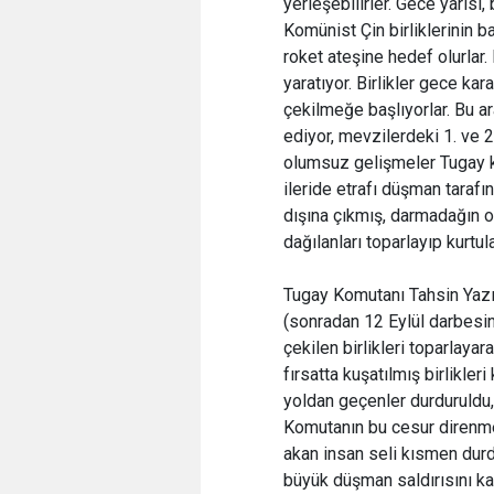
yerleşebilirler. Gece yarısı
Komünist Çin birliklerinin b
roket ateşine hedef olurlar
yaratıyor. Birlikler gece kar
çekilmeğe başlıyorlar. Bu a
ediyor, mevzilerdeki 1. ve 2 
olumsuz gelişmeler Tugay ka
ileride etrafı düşman tarafı
dışına çıkmış, darmadağın o
dağılanları toparlayıp kurtu
Tugay Komutanı Tahsin Yazıc
(sonradan 12 Eylül darbesini
çekilen birlikleri toparla
fırsatta kuşatılmış birlikler
yoldan geçenler durduruldu, 
Komutanın bu cesur direnm
akan insan seli kısmen durd
büyük düşman saldırısını ka