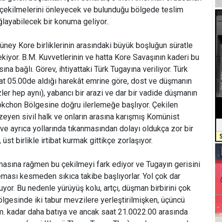
i çekilmelerini önleyecek ve bulunduğu bölgede teslim
ğlayabilecek bir konuma geliyor..
 Güney Kore birliklerinin arasındaki büyük boşluğun süratle
kiyor. B.M. Kuvvetlerinin ve hatta Kore Savaşının kaderi bu
sına bağlı. Görev, ihtiyattaki Türk Tugayına veriliyor. Türk
t 05.00de aldığı harekât emrine göre, dost ve düşmanın
üzler hep aynı), yabancı bir arazi ve dar bir vadide düşmanın
okchon Bölgesine doğru ilerlemeğe başlıyor. Çekilen
enzeyen sivil halk ve onların arasına karışmış Komünist
 ve ayrıca yollarında tıkanmasından dolayı oldukça zor bir
 üst birlikle irtibat kurmak gittikçe zorlaşıyor.
lmasına rağmen bu çekilmeyi fark ediyor ve Tugayın gerisini
 teması kesmeden sıkıca takibe başlıyorlar. Yol çok dar
uyor. Bu nedenle yürüyüş kolu, artçı, düşman birbirini çok
ölgesinde iki tabur mevzilere yerleştirilmişken, üçüncü
. kadar daha batıya ve ancak saat 21.0022.00 arasında