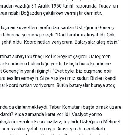
radan yazdığı 31 Aralık 1950 tarihli raporunda: Tugay, en
rasındaki Boğazdan çekilirken vermiştir demiştir.
 düşman kuvvetleri tarafından sarılan Üsteğmen Gönenç
u taburuna şu mesajı geçti: "Dört tarafımız kuşatıldı. Çok
 şehit oldu. Koordinatları veriyorum. Bataryalar ateş etsin."
irtibat subayı Yüzbaşı Refik Soykut şaşırdı. Üsteğmen
lar kendisinin bulunduğu yerdi. Telaşla bunu kendisine
Gönenç'in yanıtı ilginçti: "Evet öyle, biz düşmana esir
ara teslim etmeyin. Size vasiyetimiz şudur: Bizleri kendi
rar koordinatları veriyorum. Bütün bataryalar buraya ateş
nda da dinlenmekteydi. Tabur Komutanı başta olmak üzere
lardı? Kısa zamanda karar verildi. Vasiyet yerine
 ateşlerini verilen koordinatlara, topladı. Üsteğmen Mehmet
 son 5 asker şehit olmuştu. Anısı, şimdi memleketi