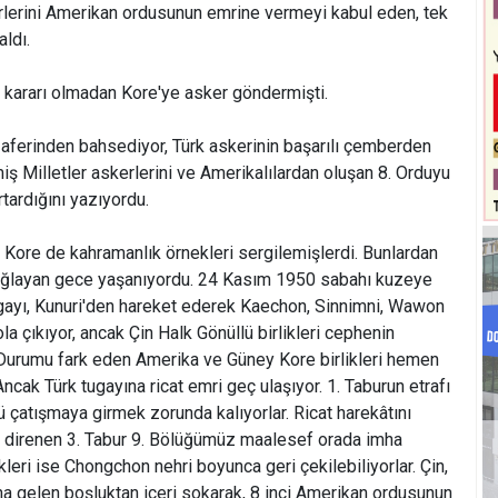
erlerini Amerikan ordusunun emrine vermeyi kabul eden, tek
aldı.
kararı olmadan Kore'ye asker göndermişti.
zaferinden bahsediyor, Türk askerinin başarılı çemberden
iş Milletler askerlerini ve Amerikalılardan oluşan 8. Orduyu
tardığını yazıyordu.
 Kore de kahramanlık örnekleri sergilemişlerdi. Bunlardan
 bağlayan gece yaşanıyordu. 24 Kasım 1950 sabahı kuzeye
ugayı, Kunuri'den hareket ederek Kaechon, Sinnimni, Wawon
a çıkıyor, ancak Çin Halk Gönüllü birlikleri cephenin
 Durumu fark eden Amerika ve Güney Kore birlikleri hemen
Ancak Türk tugayına ricat emri geç ulaşıyor. 1. Taburun etrafı
lü çatışmaya girmek zorunda kalıyorlar. Ricat harekâtını
 direnen 3. Tabur 9. Bölüğümüz maalesef orada imha
likleri ise Chongchon nehri boyunca geri çekilebiliyorlar. Çin,
ana gelen boşluktan içeri sokarak, 8 inci Amerikan ordusunun