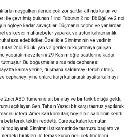
klarla meşgulken ileride çok zor şartlar altında kalan ve
ri ile çevrilmiş bulunan 1 inci Taburun 2 nci Bölüğü ve 2 nci
 gün öğleye kadar savaştılar. Düşmanın cephe ve yanlardan
 nefes kesici muharebeler yaparak ve üstün kahramanlık
muhafaza edebildiler. Özellikle Sinnimninin ve vadinin
tutan 2nci Bölük: yan ve gerilerini kuşatmaya çalışan
u yaparak mevzilerini 29 Kasım öğle saatlerine kadar
tutmuştur. Bu boğuşmalar sırasında cephanesi
hayatta kalma yerine, düşmana saldırmayı tercih etmiş,
 ve cephaneyi yine onlara karşı kullanarak ayakta kalmayı
e 2.nci ABD Tümenine ait bir alay ve bir tank bölüğü geldi.
umu açıklayan Gen. Tahsin Yazıcı bir karşı taarruz yapılarak
ılmasını istedi. Amerikalı komutan; böyle bir saldırının kendi
ı belirterek teklifi reddetti. Çaresiz kalan komutan
ni toplayarak Sinnimni istikametinde taarruzu başlattı ve
lerdeki birlikleri ile temas kurup geri çekilmelerini