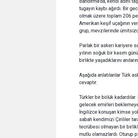
Bandırma'da, kendi adını ta
tugayın kaybı ağırdı. Bir ge
olmak üzere toplam 206 per
Amerikan keşif uçağının verd
grup, mevzilerinde ümitsi
Parlak bir askeri kariyere 
yılının soğuk bir kasım günü
birlikte yaşadıklarını anıları
Aşağıda anlatılanlar Türk as
cevaptır.
Türkler bir bölük kadardıla
gelecek emirleri beklemeye
İngilizce konuşan kimse yok
sabah kendimizi Çinliler ta
tecrübesi olmayan bir birli
mutlu olamazlardı. Oturup pi