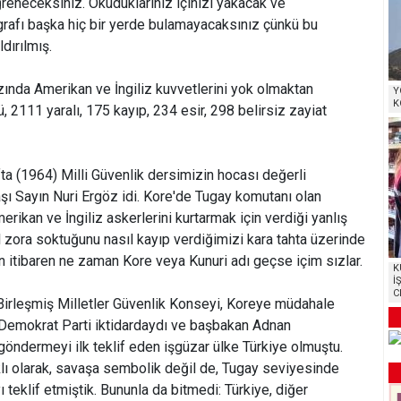
ğreneceksiniz. Okuduklarınız içinizi yakacak ve
grafı başka hiç bir yerde bulamayacaksınız çünkü bu
dırılmış.
ında Amerikan ve İngiliz kuvvetlerini yok olmaktan
Y
K
ü, 2111 yaralı, 175 kayıp, 234 esir, 298 belirsiz zayiat
fta (1964) Milli Güvenlik dersimizin hocası değerli
 Sayın Nuri Ergöz idi. Kore'de Tugay komutanı olan
erikan ve İngiliz askerlerini kurtarmak için verdiği yanlış
ıl zora soktuğunu nasıl kayıp verdiğimizi kara tahta üzerinde
en itibaren ne zaman Kore veya Kunuri adı geçse içim sızlar.
K
İ
C
Birleşmiş Milletler Güvenlik Konseyi, Koreye müdahale
e Demokrat Parti iktidardaydı ve başbakan Adnan
öndermeyi ilk teklif eden işgüzar ülke Türkiye olmuştu.
klı olarak, savaşa sembolik değil de, Tugay seviyesinde
 teklif etmiştik. Bununla da bitmedi: Türkiye, diğer