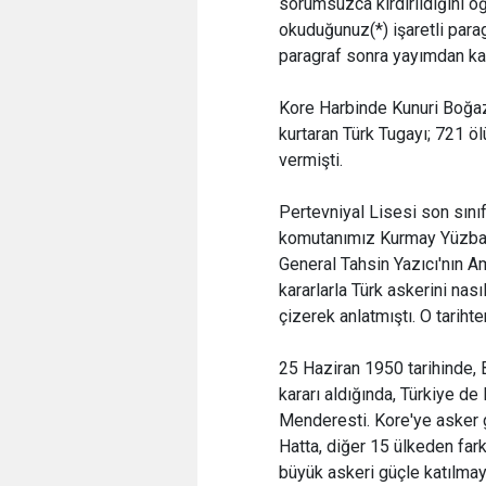
sorumsuzca kırdırıldığını ö
okuduğunuz(*) işaretli para
paragraf sonra yayımdan kal
Kore Harbinde Kunuri Boğaz
kurtaran Türk Tugayı; 721 öl
vermişti.
Pertevniyal Lisesi son sını
komutanımız Kurmay Yüzbaşı
General Tahsin Yazıcı'nın Am
kararlarla Türk askerini nas
çizerek anlatmıştı. O tariht
25 Haziran 1950 tarihinde, 
kararı aldığında, Türkiye d
Menderesti. Kore'ye asker g
Hatta, diğer 15 ülkeden far
büyük askeri güçle katılmayı