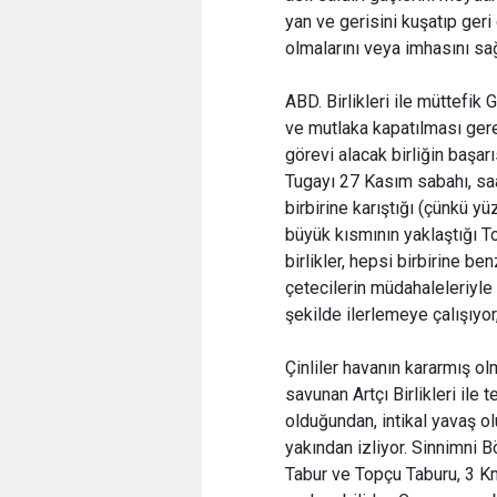
yan ve gerisini kuşatıp ger
olmalarını veya imhasını sa
ABD. Birlikleri ile müttefik
ve mutlaka kapatılması gere
görevi alacak birliğin başarı
Tugayı 27 Kasım sabahı, saa
birbirine karıştığı (çünkü y
büyük kısmının yaklaştığı T
birlikler, hepsi birbirine b
çetecilerin müdahaleleriyle
şekilde ilerlemeye çalışıyor,
Çinliler havanın kararmış o
savunan Artçı Birlikleri ile
olduğundan, intikal yavaş ol
yakından izliyor. Sinnimni B
Tabur ve Topçu Taburu, 3 Km