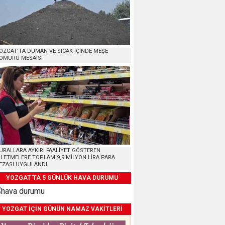
OZGAT’TA DUMAN VE SICAK İÇİNDE MEŞE
ÖMÜRÜ MESAİSİ
URALLARA AYKIRI FAALİYET GÖSTEREN
ŞLETMELERE TOPLAM 9,9 MİLYON LİRA PARA
EZASI UYGULANDI
YOZGAT'TA 5 GÜNLÜK HAVA DURUMU
YOZGAT İÇİN GÜNÜN NAMAZ VAKİTLERİ