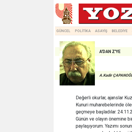
GÜNCEL
POLİTİKA
ASAYİŞ
BELEDİYE
A'DAN Z'YE
A.Kadir ÇAPANOĞ
Değerli okurlar, ajanslar 
Kunuri muharebelerinde ölen
geçmeye başladılar. 24.11.
Günün ve olayın önemine bi
paylaşıyorum. Yazımı sonuna