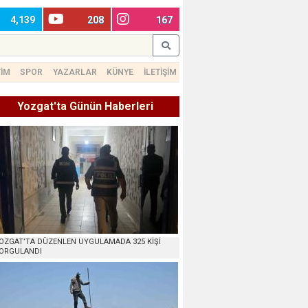
4,139
208
167
TİM
SPOR
YAZARLAR
KÜNYE
İLETİŞİM
Yozgat'ta Günün Haberleri
OZGAT’TA DÜZENLEN UYGULAMADA 325 KİŞİ
ORGULANDI