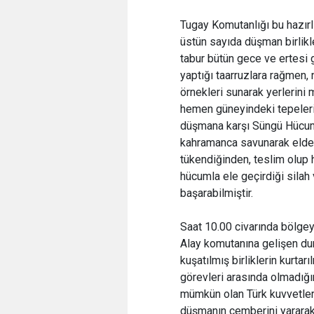
Tugay Komutanlığı bu hazırlı
üstün sayıda düşman birlikle
tabur bütün gece ve ertesi
yaptığı taarruzlara rağmen,
örnekleri sunarak yerlerini 
hemen güneyindeki tepeleri 
düşmana karşı Süngü Hücum
kahramanca savunarak elde 
tükendiğinden, teslim olup 
hücumla ele geçirdiği silah
başarabilmiştir.
Saat 10.00 civarında bölgey
Alay komutanına gelişen dur
kuşatılmış birliklerin kurtar
görevleri arasında olmadığın
mümkün olan Türk kuvvetleri
düşmanın çemberini yararak i