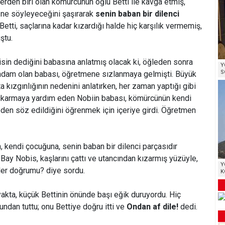
rden biri olan kömürcünün oğlu Betti ile kavga etmiş,
n ne söyleyeceğini şaşırarak
senin baban bir dilenci
 Betti, saçlarına kadar kızardığı halde hiç karşılık vermemiş,
ştu.
in dediğini babasına anlatmış olacak ki, öğleden sonra
Y
S
 adam olan babası, öğretmene sızlanmaya gelmişti. Büyük
a kızgınlığının nedenini anlatırken, her zaman yaptığı gibi
ıkarmaya yardım eden Nobiin babası, kömürcünün kendi
neden söz edildiğini öğrenmek için içeriye girdi. Öğretmen
 kendi çocuğuna, senin baban bir dilenci parçasıdır
 Bay Nobis, kaşlarını çattı ve utancından kızarmış yüzüyle,
Y
nler doğrumu? diye sordu.
K
ayakta, küçük Bettinin önünde başı eğik duruyordu. Hiç
undan tuttu; onu Bettiye doğru itti ve
Ondan af dile!
dedi.