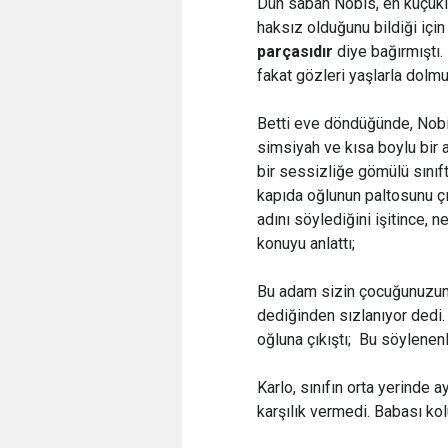
Dün sabah Nobis, en küçükle
haksız olduğunu bildiği içi
parçasıdır
diye bağırmıştı.
fakat gözleri yaşlarla dolmu
Betti eve döndüğünde, Nobis
simsiyah ve kısa boylu bir
bir sessizliğe gömülü sınıft
kapıda oğlunun paltosunu ç
adını söylediğini işitince, 
konuyu anlattı;
Bu adam sizin çocuğunuzun,
dediğinden sızlanıyor dedi.
oğluna çıkıştı;  Bu söylene
Karlo, sınıfın orta yerinde 
karşılık vermedi. Babası kol