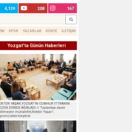
4,139
208
167
TİM
SPOR
YAZARLAR
KÜNYE
İLETİŞİM
Yozgat'ta Günün Haberleri
EKTÖR YAŞAR,YOZGAT’IN CUMHUR İTTİFAKINI
OZOK EVİNDE AĞIRLADI // Toplantıya davet
dilmeyen muhalefet,Rektör Yaşar’ı
ayırımcılıkla’eleştirdi