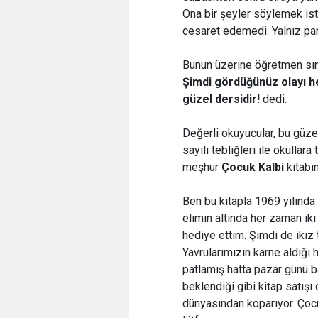
Ona bir şeyler söylemek ist
cesaret edemedi. Yalnız parm
Bunun üzerine öğretmen sın
Şimdi gördüğünüz olayı h
güzel dersidir!
dedi.
Değerli okuyucular, bu güzel
sayılı tebliğleri ile okulla
meşhur
Çocuk Kalbi
kitabı
Ben bu kitapla 1969 yılında
elimin altında her zaman ik
hediye ettim. Şimdi de ikiz
Yavrularımızın karne aldığı 
patlamış hatta pazar günü 
beklendiği gibi kitap satışı 
dünyasından koparıyor. Çocu