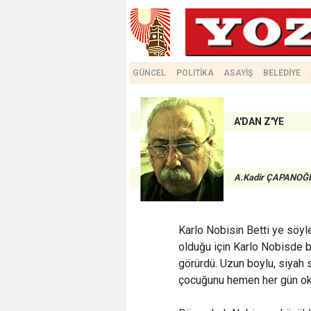
GÜNCEL
POLİTİKA
ASAYİŞ
BELEDİYE
A'DAN Z'YE
A.Kadir ÇAPANOĞ
Karlo Nobisin Betti ye s
olduğu için Karlo Nobisde
görürdü. Uzun boylu, siyah s
çocuğunu hemen her gün okul