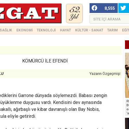
8,555
SAĞLIK
EKONOMİ
TEKNOLOJİ
HAYAT
KÜLTÜR - SANAT
TARIM
EĞİ
KÖMÜRCÜ İLE EFENDİ
LU
Yazarın Özgeçmişi
öylediklerini Garrone dünyada söylemezdi. Babası zengin
R
 büyüklenme duygusu vardı. Kendisini dev aynasında
B
akallı, ağırbaşlı ve kibar davranışlı olan Bay Nobis,
e
‘
a eliyle getirirdi.