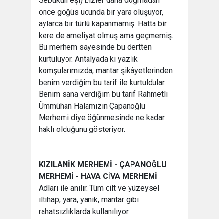
Sebükün eşi) bizler daha doğmadan
önce göğüs ucunda bir yara oluşuyor,
aylarca bir türlü kapanmamış. Hatta bir
kere de ameliyat olmuş ama geçmemiş.
Bu merhem sayesinde bu dertten
kurtuluyor. Antalyada ki yazlık
komşularımızda, mantar şikâyetlerinden
benim verdiğim bu tarif ile kurtuldular.
Benim sana verdiğim bu tarif Rahmetli
Ümmühan Halamızın Çapanoğlu
Merhemi diye öğünmesinde ne kadar
haklı olduğunu gösteriyor.
KIZILANİK MERHEMİ - ÇAPANOĞLU
MERHEMİ - HAVA CİVA MERHEMİ
Adları ile anılır. Tüm cilt ve yüzeysel
iltihap, yara, yanık, mantar gibi
rahatsızlıklarda kullanılıyor.