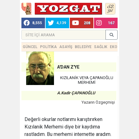
8,555
4,139
208
167
GÜNCEL
POLİTİKA
ASAYİŞ
BELEDİYE
SAĞLIK
EKONOMİ
TEKN
A'DAN Z'YE
KIZILANİK VEYA ÇAPANOĞLU
MERHEMİ
A.Kadir ÇAPANOĞLU
Yazarın Özgeçmişi
Değerli okurlar notlarımı karıştırırken
Kızılanik Merhemi diye bir kaydıma
rastladım. Bu merhemi internette aradım.