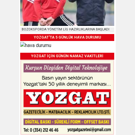
BOZOKSPORDA YÖNETİM LİG HAZIRLIKLARINA BAŞLADI
YOZGAT'TA 5 GÜNLÜK HAVA DURUMU
YOZGAT İÇİN GÜNÜN NAMAZ VAKİTLERİ