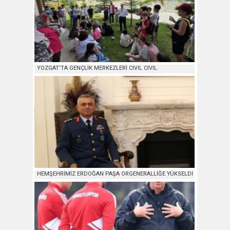
YOZGAT’TA GENÇLİK MERKEZLERİ CIVIL CIVIL
HEMŞEHRİMİZ ERDOĞAN PAŞA ORGENERALLİĞE YÜKSELDİ