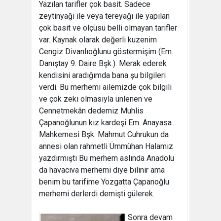
Yazılan tarifler çok basit. Sadece
zeytinyağı ile veya tereyağı ile yapılan
çok basit ve ölçüsü belli olmayan tarifler
var. Kaynak olarak değerli kuzenim
Cengiz Divanlıoğlunu göstermişim (Em.
Danıştay 9. Daire Bşk.). Merak ederek
kendisini aradığımda bana şu bilgileri
verdi. Bu merhemi ailemizde çok bilgili
ve çok zeki olmasıyla ünlenen ve
Cennetmekân dedemiz Muhlis
Çapanoğlunun kız kardeşi Em. Anayasa
Mahkemesi Bşk. Mahmut Cuhrukun da
annesi olan rahmetli Ümmühan Halamız
yazdırmıştı Bu merhem aslında Anadolu
da havacıva merhemi diye bilinir ama
benim bu tarifime Yozgatta Çapanoğlu
merhemi derlerdi demişti gülerek.
Sonra devam