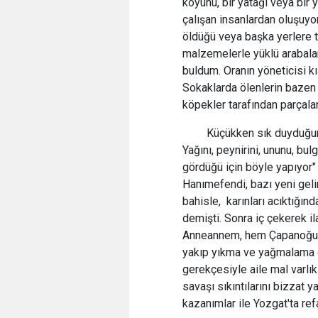
koyunu, bir yatağı veya bir
çalışan insanlardan oluşuyo
öldüğü veya başka yerlere t
malzemelerle yüklü arabalar
buldum. Oranın yöneticisi k
Sokaklarda ölenlerin bazen
köpekler tarafından parçaland
Küçükken sık duyduğumuz
Yağını, peynirini, ununu, bul
gördüğü için böyle yapıyor
Hanımefendi, bazı yeni gelin
bahisle, karınları acıktığın
demişti. Sonra iç çekerek ila
Anneannem, hem Çapanoğulla
yakıp yıkma ve yağmalama o
gerekçesiyle aile mal varlık
savaşı sıkıntılarını bizzat 
kazanımlar ile Yozgat'ta re