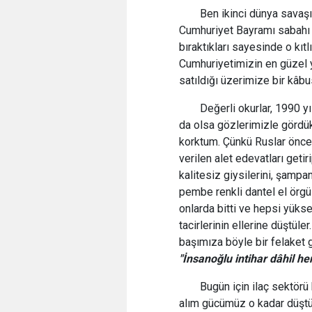
Ben ikinci dünya savaşı
Cumhuriyet Bayramı sabahı
bıraktıkları sayesinde o kıtl
Cumhuriyetimizin en güzel yı
satıldığı üzerimize bir kâbu
Değerli okurlar, 1990 y
da olsa gözlerimizle gördük
korktum. Çünkü Ruslar öncel
verilen alet edevatları getiri
kalitesiz giysilerini, şampan
pembe renkli dantel el örgü
onlarda bitti ve hepsi yüks
tacirlerinin ellerine düştü
başımıza böyle bir felaket g
"İnsanoğlu intihar dâhil h
Bugün için ilaç sektörü
alım gücümüz o kadar düştü