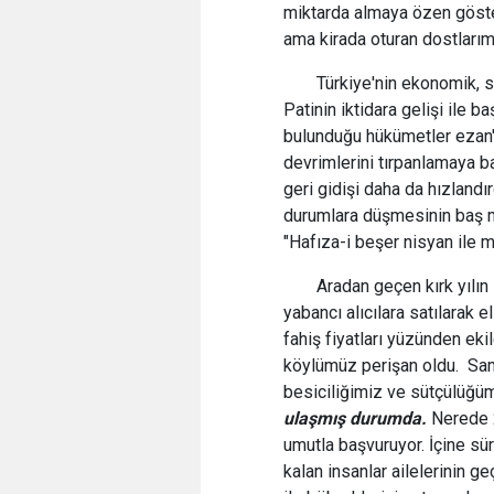
miktarda almaya özen gösteri
ama kirada oturan dostlarım
Türkiye'nin ekonomik, s
Patinin iktidara gelişi ile
bulunduğu hükümetler ezan'
devrimlerini tırpanlamaya ba
geri gidişi daha da hızland
durumlara düşmesinin baş m
"Hafıza-i beşer nisyan ile 
Aradan geçen kırk yılın
yabancı alıcılara satılarak e
fahiş fiyatları yüzünden eki
köylümüz perişan oldu. Sama
besiciliğimiz ve sütçülüğ
ulaşmış durumda.
Nerede 2
umutla başvuruyor. İçine s
kalan insanlar ailelerinin g