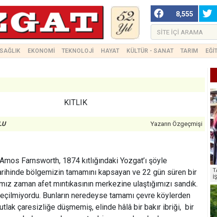
8,555
SAĞLIK
EKONOMİ
TEKNOLOJİ
HAYAT
KÜLTÜR - SANAT
TARIM
EĞİ
KITLIK
LU
Yazarın Özgeçmişi
 Amos Farnsworth, 1874 kıtlığındaki Yozgat’ı şöyle
T
tarihinde bölgemizin tamamını kapsayan ve 22 gün süren bir
İ
ğımız zaman afet mıntıkasının merkezine ulaştığımızı sandık.
geçilmiyordu. Bunların neredeyse tamamı çevre köylerden
tlak çaresizliğe düşmemiş, elinde hâlâ bir bakır ibriği, bir