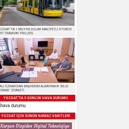
OZGAT’TA 1 MİLYON DOLAR MALİYETLİ OTOBÜS
İPİ TRAMVAY PROJESİ
ALİ ÖZKAN’DAN BAŞHEKİM ALBAYRAK’A ‘BİLGİ
DİNME’ ZİYARETİ
YOZGAT'TA 5 GÜNLÜK HAVA DURUMU
YOZGAT İÇİN GÜNÜN NAMAZ VAKİTLERİ