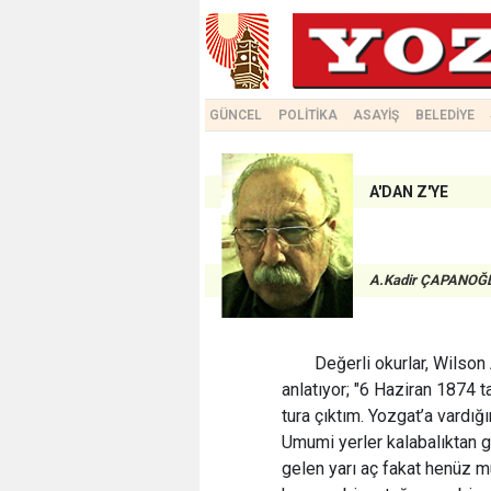
GÜNCEL
POLİTİKA
ASAYİŞ
BELEDİYE
A'DAN Z'YE
A.Kadir ÇAPANOĞ
Değerli okurlar, Wilson
anlatıyor; "6 Haziran 1874 
tura çıktım. Yozgat’a vardı
Umumi yerler kalabalıktan 
gelen yarı aç fakat henüz mu