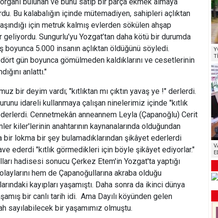
 yorganı bulunan ve bunu satıp bir parça ekmek almaya
rdu. Bu kalabalığın içinde mütemadiyen, sahipleri açlıktan
aşındığı için metruk kalmış evlerden sökülen ahşap
 geliyordu. Sungurlu’yu Yozgat’tan daha kötü bir durumda
ış boyunca 5.000 insanın açlıktan öldüğünü söyledi.
Y
T
 dört gün boyunca gömülmeden kaldıklarını ve cesetlerinin
ığını anlattı."
 bir deyim vardı; "kıtlıktan mı çıktın yavaş ye !" derlerdi.
gurunu idareli kullanmaya çalışan ninelerimiz içinde "kıtlık
" derlerdi. Cennetmekân anneannem Leyla (Çapanoğlu) Cerit
ler kiler'lerinin anahtarının kaynanalarında olduğundan
da bir lokma bir şey bulamadıklarından şikâyet ederlerdi
V
ve ederdi "kıtlık görmedikleri için böyle şikâyet ediyorlar."
E
rı hadisesi sonucu Çerkez Etem'in Yozgat'ta yaptığı
laylarını hem de Çapanoğullarına akraba olduğu
larındaki kayıpları yaşamıştı. Daha sonra da ikinci dünya
yaşamış bir canlı tarih idi. Ama Dayılı köyünden gelen
fah sayılabilecek bir yaşamımız olmuştu.