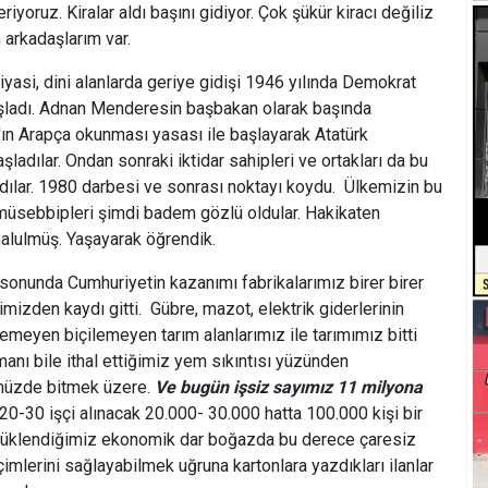
yoruz. Kiralar aldı başını gidiyor. Çok şükür kiracı değiliz
 arkadaşlarım var.
iyasi, dini alanlarda geriye gidişi 1946 yılında Demokrat
 başladı. Adnan Menderesin başbakan olarak başında
ın Arapça okunması yasası ile başlayarak Atatürk
şladılar. Ondan sonraki iktidar sahipleri ve ortakları da bu
ırdılar. 1980 darbesi ve sonrası noktayı koydu. Ülkemizin bu
üsebbipleri şimdi badem gözlü oldular. Hakikaten
malulmüş. Yaşayarak öğrendik.
 sonunda Cumhuriyetin kazanımı fabrikalarımız birer birer
limizden kaydı gitti. Gübre, mazot, elektrik giderlerinin
lemeyen biçilemeyen tarım alanlarımız ile tarımımız bitti
nı bile ithal ettiğimiz yem sıkıntısı yüzünden
ümüzde bitmek üzere.
Ve bugün işsiz sayımız 11 milyona
0-30 işçi alınacak 20.000- 30.000 hatta 100.000 kişi bir
ürüklendiğimiz ekonomik dar boğazda bu derece çaresiz
eçimlerini sağlayabilmek uğruna kartonlara yazdıkları ilanlar