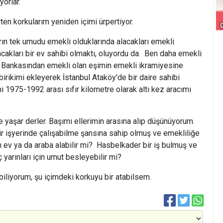
yorlar.
ten korkularım yeniden içimi ürpertiyor.
ların tek umudu emekli olduklarında alacakları emekli
acakları bir ev sahibi olmaktı, oluyordu da. Ben daha emekli
ş Bankasından emekli olan eşimin emekli ikramiyesine
birikimi ekleyerek İstanbul Ataköy'de bir daire sahibi
i 1975-1992 arası sıfır kilometre olarak altı kez aracımı
e yaşar derler. Başımı ellerimin arasına alıp düşünüyorum.
r işyerinde çalışabilme şansına sahip olmuş ve emekliliğe
n ev ya da araba alabilir mi? Hasbelkader bir iş bulmuş ve
yarınları için umut besleyebilir mi?
biliyorum, şu içimdeki korkuyu bir atabilsem.