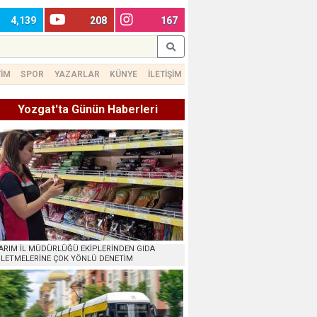
4,139
208
167
TİM
SPOR
YAZARLAR
KÜNYE
İLETİŞİM
Yozgat'ta Günün Haberleri
ARIM İL MÜDÜRLÜĞÜ EKİPLERİNDEN GIDA
ŞLETMELERİNE ÇOK YÖNLÜ DENETİM