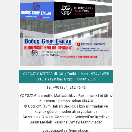
YOZGAT GAZETESİ İlk Çıkış Tarihi: 1 Mart 1974 // WEB
SİTESİ Yayın başlangıcı : 1 Mart 2006
Tel: +90 (354) 212 46 46
YOZGAT Gazetecilik, Matbaacılık ve Reklamcılık Ltd.Şti. //
Kurucusu : Osman Hakan KİRACI
© Copright (Tüm Hakları Saklıdır. ) İzin alınmadan ve
kaynak gösterilmeden alıntı yapılamaz
Gazetemiz, Yozgat Gazeteciler Cemiyeti'ne üyedir ve
Basın Meslek ilkelerine uymayı taahhüt eder.
yozgatgazetesi@gmail.com