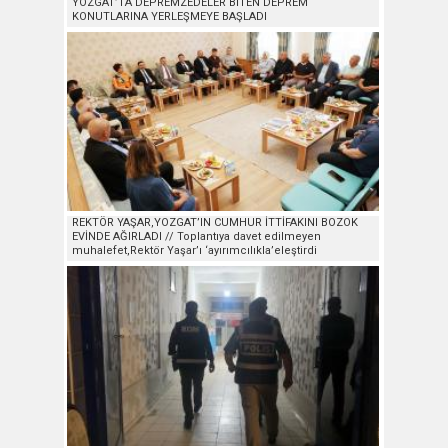
YOZGAT’TA DEPREMZEDELER BİTEN DEPREM
KONUTLARINA YERLEŞMEYE BAŞLADI
REKTÖR YAŞAR,YOZGAT’IN CUMHUR İTTİFAKINI BOZOK
EVİNDE AĞIRLADI // Toplantıya davet edilmeyen
muhalefet,Rektör Yaşar’ı ‘ayırımcılıkla’eleştirdi