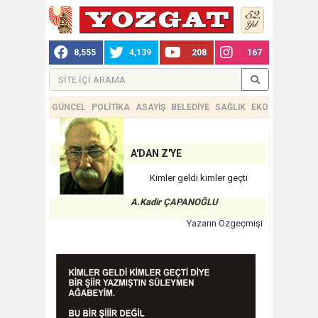
8,555
4,139
208
167
GÜNCEL
POLİTİKA
ASAYİŞ
BELEDİYE
SAĞLIK
EKONOMİ
TEKN
A'DAN Z'YE
Kimler geldi kimler geçti
A.Kadir ÇAPANOĞLU
Yazarın Özgeçmişi