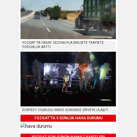
YOZGAT’TA HASAT SEZONUYLA BİRLİKTE TRAFİKTE
YOĞUNLUK ARTTI
SORFEST COŞKUSU İKİNCİ GÜNÜNDE ZİRVEYE ULAŞTI
YOZGAT'TA 5 GÜNLÜK HAVA DURUMU