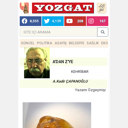
8,555
4,139
208
167
GÜNCEL
POLİTİKA
ASAYİŞ
BELEDİYE
SAĞLIK
EKONOMİ
TEKN
A'DAN Z'YE
KEHRİBAR
A.Kadir ÇAPANOĞLU
Yazarın Özgeçmişi