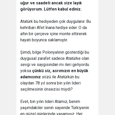
uğur ve saadeti ancak size layık
görüyorum. Lütfen kabul ediniz.
Atatürk bu hediyeden çok duygulanır. Bu
kehribarı Afet İnana hediye eder. O da
altın bir çerçeve içine monte ettirerek
hayatı boyunca saklamıştır.
Şimdi, bilge Polonyalının gösterdiği bu
duygusal zarafet sadece Atatürke olan
sevgi ve saygısından mı ileri geliyordu
yoksa
çünkü siz, asrımızın en büyük
adamısınız
sözü ile Atatürkün bu
olaydan 78 yıl sonra bin yılın lideri
seçilmesinin önsezisi miydi?
Evet, bin yılın lideri Atamız, benim
yaşımdakiler senin sayende Türkiyenin
en güzel günlerinde yaşamışız. Her