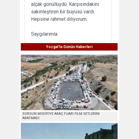
alçak gönüllüydü. Karşısındakini
sakinleştiren bir büyüsü vardı.
Hepsine rahmet diliyorum.
Saygılarımla
Yozgat'ta Günün Haberleri
SORGUN MODİFİYE ARAÇ FUARI FİLM SETLERİNİ
ARATMADI