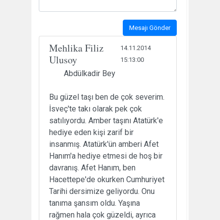
Mesajı Gönder
Mehlika Filiz
14.11.2014
Ulusoy
15:13:00
Abdülkadir Bey
Bu güzel taşı ben de çok severim.
İsveç'te takı olarak pek çok
satılıyordu. Amber taşını Atatürk'e
hediye eden kişi zarif bir
insanmış. Atatürk'ün amberi Afet
Hanım'a hediye etmesi de hoş bir
davranış. Afet Hanım, ben
Hacettepe'de okurken Cumhuriyet
Tarihi dersimize geliyordu. Onu
tanıma şansım oldu. Yaşına
rağmen hala çok güzeldi, ayrıca