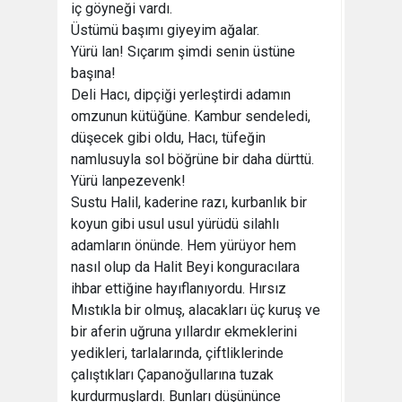
iç göyneği vardı.
Üstümü başımı giyeyim ağalar.
Yürü lan! Sıçarım şimdi senin üstüne
başına!
Deli Hacı, dipçiği yerleştirdi adamın
omzunun kütüğüne. Kambur sendeledi,
düşecek gibi oldu, Hacı, tüfeğin
namlusuyla sol böğrüne bir daha dürttü.
Yürü lanpezevenk!
Sustu Halil, kaderine razı, kurbanlık bir
koyun gibi usul usul yürüdü silahlı
adamların önünde. Hem yürüyor hem
nasıl olup da Halit Beyi konguracılara
ihbar ettiğine hayıflanıyordu. Hırsız
Mıstıkla bir olmuş, alacakları üç kuruş ve
bir aferin uğruna yıllardır ekmeklerini
yedikleri, tarlalarında, çiftliklerinde
çalıştıkları Çapanoğullarına tuzak
kurdurmuşlardı. Bunları düşününce