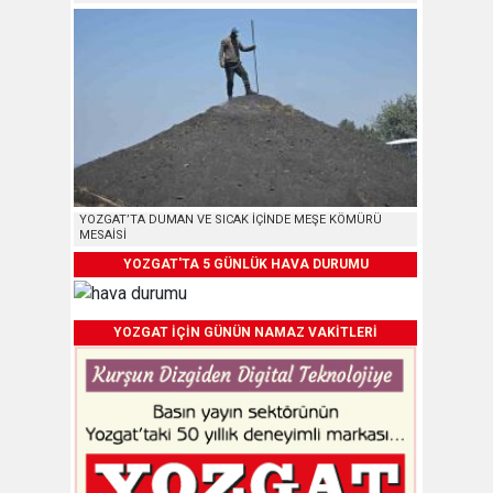
YOZGAT’TA DUMAN VE SICAK İÇİNDE MEŞE KÖMÜRÜ
MESAİSİ
YOZGAT'TA 5 GÜNLÜK HAVA DURUMU
YOZGAT İÇİN GÜNÜN NAMAZ VAKİTLERİ