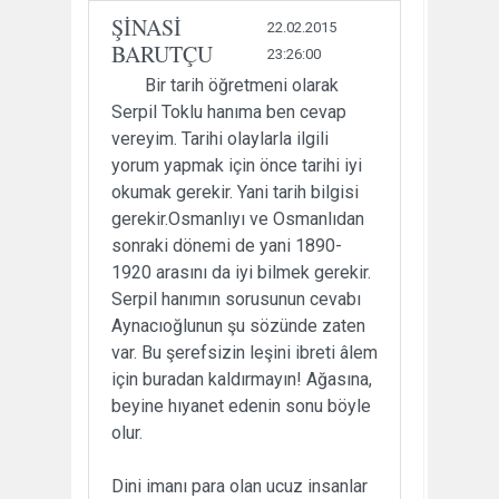
ŞİNASİ
22.02.2015
BARUTÇU
23:26:00
Bir tarih öğretmeni olarak
Serpil Toklu hanıma ben cevap
vereyim. Tarihi olaylarla ilgili
yorum yapmak için önce tarihi iyi
okumak gerekir. Yani tarih bilgisi
gerekir.Osmanlıyı ve Osmanlıdan
sonraki dönemi de yani 1890-
1920 arasını da iyi bilmek gerekir.
Serpil hanımın sorusunun cevabı
Aynacıoğlunun şu sözünde zaten
var. Bu şerefsizin leşini ibreti âlem
için buradan kaldırmayın! Ağasına,
beyine hıyanet edenin sonu böyle
olur.
Dini imanı para olan ucuz insanlar