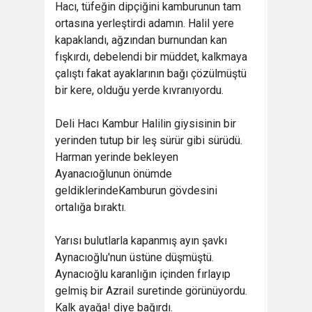
Hacı, tüfeğin dipçiğini kamburunun tam
ortasına yerleştirdi adamın. Halil yere
kapaklandı, ağzından burnundan kan
fışkırdı, debelendi bir müddet, kalkmaya
çalıştı fakat ayaklarının bağı çözülmüştü
bir kere, olduğu yerde kıvranıyordu.
Deli Hacı Kambur Halilin giysisinin bir
yerinden tutup bir leş sürür gibi sürüdü.
Harman yerinde bekleyen
Ayanacıoğlunun önümde
geldiklerindeKamburun gövdesini
ortalığa bıraktı.
Yarısı bulutlarla kapanmış ayın şavkı
Aynacıoğlu'nun üstüne düşmüştü.
Aynacıoğlu karanlığın içinden fırlayıp
gelmiş bir Azrail suretinde görünüyordu.
Kalk ayağa! diye bağırdı.