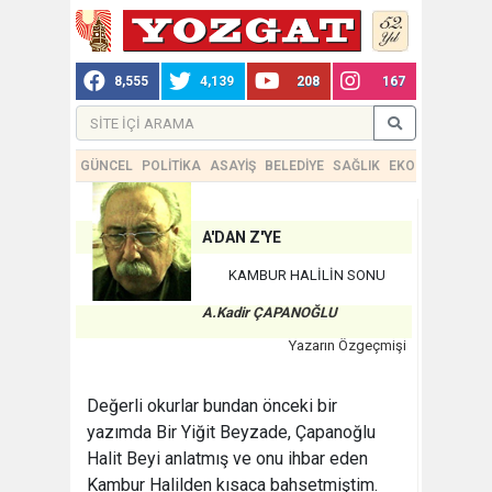
8,555
4,139
208
167
GÜNCEL
POLİTİKA
ASAYİŞ
BELEDİYE
SAĞLIK
EKONOMİ
TEKN
A'DAN Z'YE
KAMBUR HALİLİN SONU
A.Kadir ÇAPANOĞLU
Yazarın Özgeçmişi
Değerli okurlar bundan önceki bir
yazımda Bir Yiğit Beyzade, Çapanoğlu
Halit Beyi anlatmış ve onu ihbar eden
Kambur Halilden kısaca bahsetmiştim.