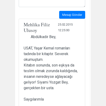
Mesajı Gönder
Mehlika Filiz
25.02.2015
Ulusoy
12:25:00
Abdülkadir Bey,
USAT, Yaşar Kemal romanları
tadında bir kitaptır. Severek
okumuştum.
Kitabın sonunda, son eşkıya da
teslim olmak zorunda kaldığında,
insanın neredeyse ağlayacağı
geliyor! Siyami Yozgat Bey,
gerçekten bir usta.
Saygılarımla