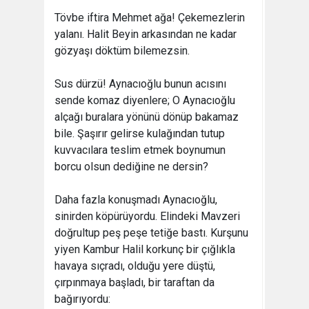
Tövbe iftira Mehmet ağa! Çekemezlerin
yalanı. Halit Beyin arkasından ne kadar
gözyaşı döktüm bilemezsin.
Sus dürzü! Aynacıoğlu bunun acısını
sende komaz diyenlere; O Aynacıoğlu
alçağı buralara yönünü dönüp bakamaz
bile. Şaşırır gelirse kulağından tutup
kuvvacılara teslim etmek boynumun
borcu olsun dediğine ne dersin?
Daha fazla konuşmadı Aynacıoğlu,
sinirden köpürüyordu. Elindeki Mavzeri
doğrultup peş peşe tetiğe bastı. Kurşunu
yiyen Kambur Halil korkunç bir çığlıkla
havaya sıçradı, olduğu yere düştü,
çırpınmaya başladı, bir taraftan da
bağırıyordu: