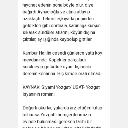
hıyanet edenin sonu böyle olur. diye
bağırdı Aynacıoğlu ve atına atlayıp
uzaklaştı. Tekmil eşkıyada peşinden,
geldikleri gibi dörtnala, karanlığa kurşun
sıkarak sürdüler atlarını, köyün dışına
çıktılar, ay ışığında kaybolup gittiler.
Kambur Halilin cesedi günlerce yattı köy
meydanında. Köpekler parçaladı,
sürükleyip götürdü köyün dışındaki
derenin kenarına. Hiç kimse oralı olmadı.
KAYNAK: Siyami Yozgat/ USAT- Yozgat
isyanının romanı.
Değerli okurlar, yukarda arz ettiğim kitap
bilhassa Yozgatlı hemşerilerimizin
evinde bulunması gereken tarihi bir