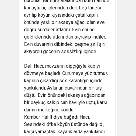
durdular. Bir süre aralarında fısıltı halinde
konuştular, içlerinden dört beş tanesi
ayrılıp köyün kıyısındaki çatal kapılı,
önünde yaşlı bir akasya ağacı olan eve
doğru sürdüler atlarını. Evin önüne
geldiklerinde atlarından sıçrayıp indiler.
Evin duvarının dibindeki çeşme şırıl şırıl
akıyordu gecenin sessizliği içinde.
Deli Hacı, mavzerin dipçiğiyle kapıyı
dövmeye başladı. Çürümeye yüz tutmuş
kapının çıkardığı ses karanlığın içinde
yankılandı. Avlunun duvarından bir taş
düştü. Evin önündeki akasya ağacından
bir baykuş kalkıp can havliyle uçtu, karşı
damın merteğine kondu.
Kambur Halil! diye bağırdı Hacı.
Sesindeki öfke köyün üstünde dağıldı,
karşı yamaçtaki kayalıklarda yankılandı.