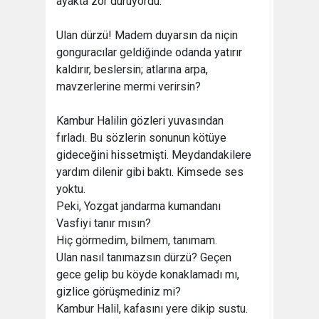
ayakta zor duruyordu.
Ulan dürzü! Madem duyarsın da niçin
gonguracılar geldiğinde odanda yatırır
kaldırır, beslersin; atlarına arpa,
mavzerlerine mermi verirsin?
Kambur Halilin gözleri yuvasından
fırladı. Bu sözlerin sonunun kötüye
gideceğini hissetmişti. Meydandakilere
yardım dilenir gibi baktı. Kimsede ses
yoktu.
Peki, Yozgat jandarma kumandanı
Vasfiyi tanır mısın?
Hiç görmedim, bilmem, tanımam.
Ulan nasıl tanımazsın dürzü? Geçen
gece gelip bu köyde konaklamadı mı,
gizlice görüşmediniz mi?
Kambur Halil, kafasını yere dikip sustu.