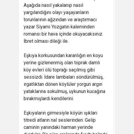
Aşağıda nasıl yakalanıp nasıl
yargılandığını olayı yaşayanların
torunlarının ağzından ve araştırmacı
yazar Siyami Yozgatın kaleminden
romansı bir hava içinde okuyacaksınız.
İbret olması dileği ile.
Eşkıya korkusundan karanlığın en koyu
yerine gizlenenmiş olan toprak damlı
köy evleri ölü toprağı saçılmış gibi
sessizdi. İdare lambaları söndürülmüş,
ırgatlıktan dönen köylüler yorgun argın
yataklarına sokulmuş, uykunun kucağına
bırakmışlardı kendilerini.
Eşkıyaların girmesiyle köyün ışıkları
titredi atların nal seslerinden. Gelip
caminin yanındaki harman yerinde