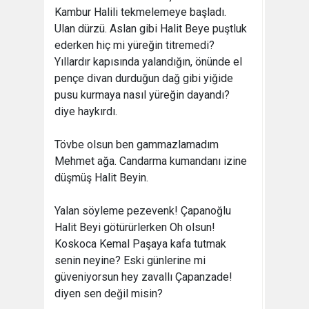
Kambur Halili tekmelemeye başladı.
Ulan dürzü. Aslan gibi Halit Beye puştluk
ederken hiç mi yüreğin titremedi?
Yıllardır kapısında yalandığın, önünde el
pençe divan durduğun dağ gibi yiğide
pusu kurmaya nasıl yüreğin dayandı?
diye haykırdı.
Tövbe olsun ben gammazlamadım
Mehmet ağa. Candarma kumandanı izine
düşmüş Halit Beyin.
Yalan söyleme pezevenk! Çapanoğlu
Halit Beyi götürürlerken Oh olsun!
Koskoca Kemal Paşaya kafa tutmak
senin neyine? Eski günlerine mi
güveniyorsun hey zavallı Çapanzade!
diyen sen değil misin?