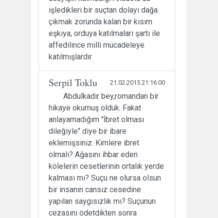
işledikleri bir suçtan dolayı dağa
çıkmak zorunda kalan bir kısım
eşkıya, orduya katılmaları şartı ile
affedilince milli mücadeleye
katılmışlardır
Serpil Toklu
21.02.2015 21:16:00
Abdulkadir bey,romandan bir
hikaye okumuş olduk. Fakat
anlayamadığım "İbret olması
dileğiyle" diye bir ibare
eklemişsiniz. Kimlere ibret
olmalı? Ağasını ihbar eden
kölelerin cesetlerinin ortalık yerde
kalması mı? Suçu ne olursa olsun
bir insanın cansız cesedine
yapılan saygısızlık mı? Suçunun
cezasını ödetdikten sonra