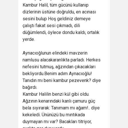
Kambur Halil, tüm gücünü kullanıp
dizlerinin üstüne doğruldu, en acınası
sesini bulup Hoş geldiniz demeye
çalıştı fakat sesi çıkmadı, dili
düğümlendi, öylece dondu kaldı, ortalık
yerde.
Aynacıoğlunun elindeki mavzerin
namlusu alacakaranlıkta parladı. Herkes
nefesini tutmuş, ağzından çıkacakları
bekliyordu.Benim adım Aynacıoğlu!
Tanıdın mı beni kambur pezevenk? diye
bağırdı.
Kambur Halilin benzi kül gibi oldu.
Ağzının kenarındaki kanlı çamuru güç
bela sıyırarak: Tanımam mı ağam!.. diye
kekeledi. Ününüzü bu mıntıkada
duymayan mı var? Bacakları titriyor,