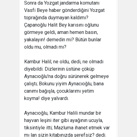
Sonra da Yozgat jandarma komutanı
Vasfi Beye haber gönderdiğini Yozgat
toprağında duymayan kaldımı?
Çapanoğlu Halit Bey karısını oğlunu
görmeye geldi, aman hemen basın,
yakalayın! demedin mi? Bütün bunlar
oldu mu, olmadı mı?
Kambur Halil; ne oldu, dedi, ne olmadı
diyebildi. Dizlerinin üstüne çöküp
Aynacıoğlu'na doğru sürünerek gelmeye
çalıştı; Bokunu yiyim Aynacıoğlu, bana
canımı bağışla, çocuklarımı yetim
koyma! diye yalvardı.
Aynacıoğlu, Kambur Halili mundar bir
hayvan leşini iter gibi ayağının ucuyla,
tiksintiyle itti; Mazluma ihanet etmek var
mı lan sizin kitabınızda şerefsiz? dedi.