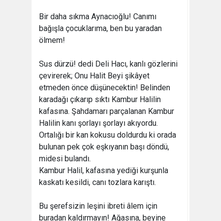
Bir daha sıkma Aynacıoğlu! Canımı
bağışla çocuklarıma, ben bu yaradan
ölmem!
Sus dürzü! dedi Deli Hacı, kanlı gözlerini
çevirerek; Onu Halit Beyi şikâyet
etmeden önce düşünecektin! Belinden
karadağı çıkarıp sıktı Kambur Halilin
kafasına. Şahdamarı parçalanan Kambur
Halilin kanı şorlayı şorlayı akıyordu.
Ortalığı bir kan kokusu doldurdu ki orada
bulunan pek çok eşkıyanın başı döndü,
midesi bulandı.
Kambur Halil, kafasına yediği kurşunla
kaskatı kesildi, canı tozlara karıştı.
Bu şerefsizin leşini ibreti âlem için
buradan kaldırmayın! Ağasına, beyine