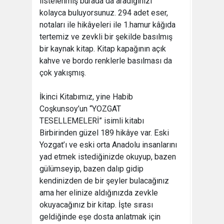
listelenmiş burada da aradığınızı
kolayca buluyorsunuz. 294 adet eser,
notaları ile hikâyeleri ile 1.hamur kâğıda
tertemiz ve zevkli bir şekilde basılmış
bir kaynak kitap. Kitap kapağının açık
kahve ve bordo renklerle basılması da
çok yakışmış.
İkinci Kitabımız, yine Habib
Coşkunsoy’un “YOZGAT
TESELLEMELERİ” isimli kitabı
Birbirinden güzel 189 hikâye var. Eski
Yozgat’ı ve eski orta Anadolu insanlarını
yad etmek istediğinizde okuyup, bazen
gülümseyip, bazen dalıp gidip
kendinizden de bir şeyler bulacağınız
ama her elinize aldığınızda zevkle
okuyacağınız bir kitap. İşte sırası
geldiğinde eşe dosta anlatmak için