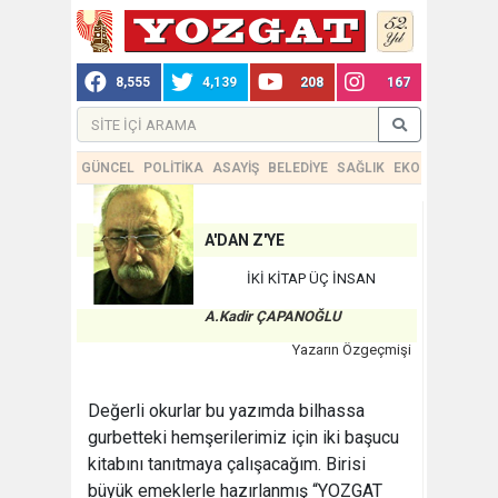
8,555
4,139
208
167
GÜNCEL
POLİTİKA
ASAYİŞ
BELEDİYE
SAĞLIK
EKONOMİ
TEKN
A'DAN Z'YE
İKİ KİTAP ÜÇ İNSAN
A.Kadir ÇAPANOĞLU
Yazarın Özgeçmişi
Değerli okurlar bu yazımda bilhassa
gurbetteki hemşerilerimiz için iki başucu
kitabını tanıtmaya çalışacağım. Birisi
büyük emeklerle hazırlanmış “YOZGAT