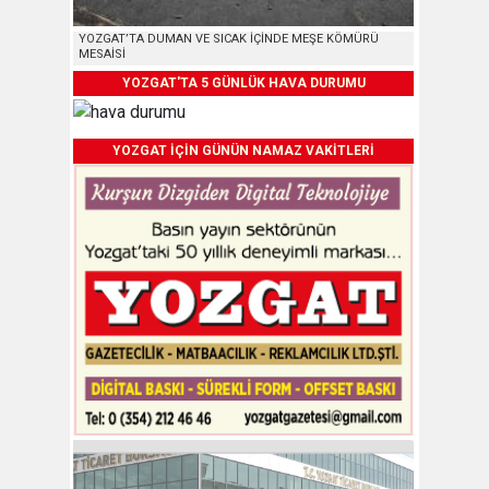
YOZGAT’TA DUMAN VE SICAK İÇİNDE MEŞE KÖMÜRÜ
MESAİSİ
YOZGAT'TA 5 GÜNLÜK HAVA DURUMU
YOZGAT İÇİN GÜNÜN NAMAZ VAKİTLERİ