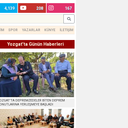
4,139
208
167
TİM
SPOR
YAZARLAR
KÜNYE
İLETİŞİM
Yozgat'ta Günün Haberleri
OZGAT’TA DEPREMZEDELER BİTEN DEPREM
ONUTLARINA YERLEŞMEYE BAŞLADI