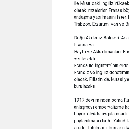
ile Mısır`daki İngiliz Yüks
olarak imzalarlar. Fransa böy
antlaşma yapılmasını ister.
Trabzon, Erzurum, Van ve Bi
Doğu Akdeniz Bölgesi, Adana,
Fransa`ya
Hayfa ve Akka limanları, B
verilecekti.
Fransa ile İngiltere`nin eld
Fransız ve İngiliz denetimi
olacak, Filistin`de, kutsal 
kurulacaktı.
1917 devriminden sonra Ru
anlaşmayı emperyalizme ka
büyük ölçüde uygulanmadı. 
paylaşılması durdu. Yahudile
sözler tutulmadı. Rusların ka