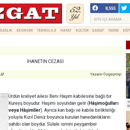
8,555
SAĞLIK
EKONOMİ
TEKNOLOJİ
HAYAT
KÜLTÜR - SANAT
TARIM
EĞİ
İHANETİN CEZASI
LU
Yazarın Özgeçmişi
Ürdün kraliyet ailesi Beni Haşim kabilesine bağlı bir
Y
Kureyş boyudur. Haşimi soyundan gelir (
Hâşimoğulları
K
veya Hâşimîler
). Ayrıca kan bağı ve kabile birlikteliği
yoluyla Kızıl Deniz boyunca kurulan hanedanlıkların
sahibi olan boydur. Sülale ismini peygamber