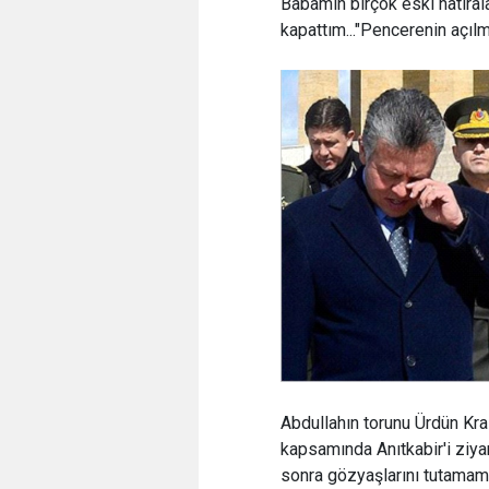
Babamın birçok eski hatıral
kapattım..."Pencerenin açılm
Abdullahın torunu Ürdün Kra
kapsamında Anıtkabir'i ziy
sonra gözyaşlarını tutamamı