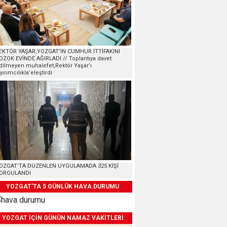
EKTÖR YAŞAR,YOZGAT’IN CUMHUR İTTİFAKINI
OZOK EVİNDE AĞIRLADI // Toplantıya davet
dilmeyen muhalefet,Rektör Yaşar’ı
ayırımcılıkla’eleştirdi
OZGAT’TA DÜZENLEN UYGULAMADA 325 KİŞİ
ORGULANDI
YOZGAT'TA 5 GÜNLÜK HAVA DURUMU
YOZGAT İÇİN GÜNÜN NAMAZ VAKİTLERİ