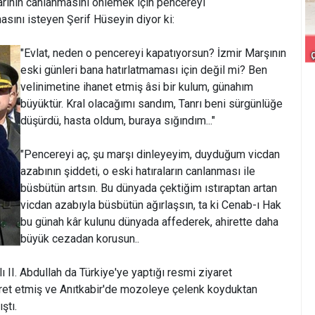
arının canlanmasını önlemek için pencereyi
asını isteyen Şerif Hüseyin diyor ki:
"Evlat, neden o pencereyi kapatıyorsun? İzmir Marşının
eski günleri bana hatırlatmaması için değil mi? Ben
velinimetine ihanet etmiş âsi bir kulum, günahım
büyüktür. Kral olacağımı sandım, Tanrı beni sürgünlüğe
düşürdü, hasta oldum, buraya sığındım..."
"Pencereyi aç, şu marşı dinleyeyim, duyduğum vicdan
azabının şiddeti, o eski hatıraların canlanması ile
büsbütün artsın. Bu dünyada çektiğim ıstıraptan artan
vicdan azabıyla büsbütün ağırlaşsın, ta ki Cenab-ı Hak
bu günah kâr kulunu dünyada affederek, ahirette daha
büyük cezadan korusun..
lı II. Abdullah da Türkiye'ye yaptığı resmi ziyaret
aret etmiş ve Anıtkabir'de mozoleye çelenk koyduktan
ştı.