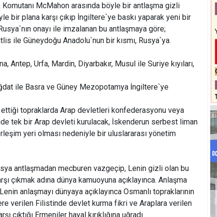
ek Komutanı McMahon arasında böyle bir antlaşma gizli
le bir plana karşı çıkıp İngiltere`ye baskı yaparak yeni bir
 Rusya`nın onayı ile imzalanan bu antlaşmaya göre;
tlis ile Güneydoğu Anadolu`nun bir kısmı, Rusya`ya.
 Antep, Urfa, Mardin, Diyarbakır, Musul ile Suriye kıyıları,
ağdat ile Basra ve Güney Mezopotamya İngiltere`ye
e ettiği topraklarda Arap devletleri konfederasyonu veya
nde tek bir Arap devleti kurulacak, İskenderun serbest liman
yerleşim yeri olması nedeniyle bir uluslararası yönetim
sya antlaşmadan mecburen vazgeçip, Lenin gizli olan bu
rşı çıkmak adına dünya kamuoyuna açıklayınca. Anlaşma
Lenin anlaşmayı dünyaya açıklayınca Osmanlı topraklarının
re verilen Filistinde devlet kurma fikri ve Araplara verilen
rşı çıktığı Ermeniler hayal kırıklığına uğradı.