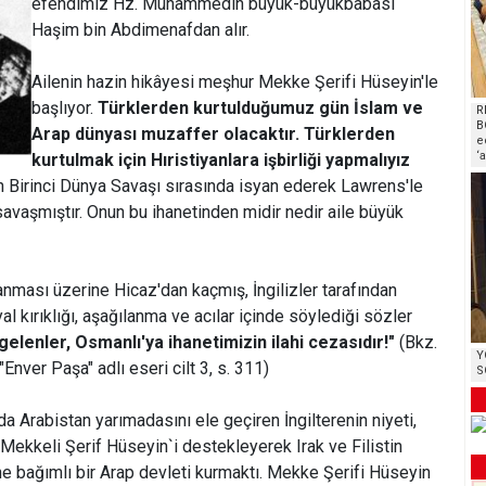
efendimiz Hz. Muhammedin büyük-büyükbabası
Haşim bin Abdimenafdan alır.
Ailenin hazin hikâyesi meşhur Mekke Şerifi Hüseyin'le
başlıyor.
Türklerden kurtulduğumuz gün İslam ve
R
B
Arap dünyası muzaffer olacaktır. Türklerden
e
‘
kurtulmak için Hıristiyanlara işbirliği yapmalıyız
 Birinci Dünya Savaşı sırasında isyan ederek Lawrens'le
savaşmıştır. Onun bu ihanetinden midir nedir aile büyük
nması üzerine Hicaz'dan kaçmış, İngilizler tarafından
al kırıklığı, aşağılanma ve acılar içinde söylediği sözler
gelenler, Osmanlı'ya ihanetimizin ilahi cezasıdır!"
(Bkz.
Y
nver Paşa" adlı eseri cilt 3, s. 311)
S
 Arabistan yarımadasını ele geçiren İngilterenin niyeti,
Mekkeli Şerif Hüseyin`i destekleyerek Irak ve Filistin
ne bağımlı bir Arap devleti kurmaktı. Mekke Şerifi Hüseyin