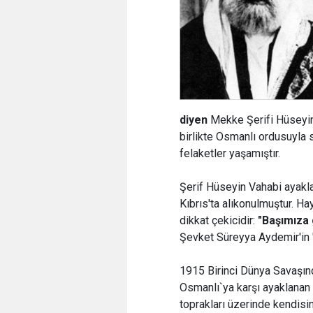
diyen
Mekke Şerifi Hüseyin
birlikte Osmanlı ordusuyla 
felaketler yaşamıştır.
Şerif Hüseyin Vahabi ayakla
Kıbrıs'ta alıkonulmuştur. Hay
dikkat çekicidir:
"Başımıza 
Şevket Süreyya Aydemir'in "E
1915 Birinci Dünya Savaşında
Osmanlı`ya karşı ayaklanan 
toprakları üzerinde kendisi