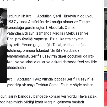
Ürdünün ilk Kralı I. Abdullah, Şerif Hüseyin'in oğluydu.
1937 yılında Atatürkün de konuğu olmuş ve Türkçe
konuştuğu görülmüştür. I. Abdullah, Osmanlı
vatandaşıydı aynı zamanda Meclisi Mebussan ve
Danıştay üyeliği yapmıştı. Bir suikastta hayatını
kaybetti. Yerine geçen oğlu Tallal, akıl hastalığına
tutulmuş, ömrünü İstanbul 'da Şifa Yurdu'nda
tamamlamıştı. Şerif Hüseyin'in diğer çocukları da Irak
Kralı ve veliahdı oldular ve askeri darbede feci şekilde
öldürüldüler.
Kral I. Abdullah 1942 yılında, babası Şerif Hüseyin`le
yaşadığı bir anıyı Feridun Cemal Erkin`e şöyle anlatır:
r gün, saray bandosu bahçede konser veriyordu. Hava sıcak,
ando hepimizin bildiği İzmir Marşını çalmaya başladı.