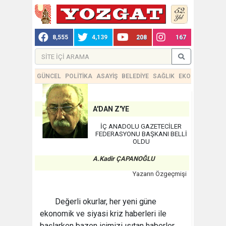
8,555
4,139
208
167
GÜNCEL
POLİTİKA
ASAYİŞ
BELEDİYE
SAĞLIK
EKONOMİ
TEKN
A'DAN Z'YE
İÇ ANADOLU GAZETECİLER
FEDERASYONU BAŞKANI BELLİ
OLDU
A.Kadir ÇAPANOĞLU
Yazarın Özgeçmişi
Değerli okurlar, her yeni güne
ekonomik ve siyasi kriz haberleri ile
başlarken bazen içimizi ısıtan haberler