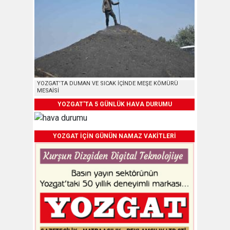
YOZGAT’TA DUMAN VE SICAK İÇİNDE MEŞE KÖMÜRÜ
MESAİSİ
YOZGAT'TA 5 GÜNLÜK HAVA DURUMU
YOZGAT İÇİN GÜNÜN NAMAZ VAKİTLERİ