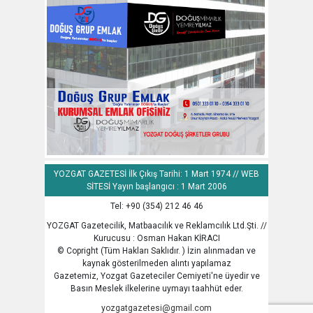
YOZGAT GAZETESİ İlk Çıkış Tarihi: 1 Mart 1974 // WEB
SİTESİ Yayın başlangıcı : 1 Mart 2006
Tel: +90 (354) 212 46 46
YOZGAT Gazetecilik, Matbaacılık ve Reklamcılık Ltd.Şti. //
Kurucusu : Osman Hakan KİRACI
© Copright (Tüm Hakları Saklıdır. ) İzin alınmadan ve
kaynak gösterilmeden alıntı yapılamaz
Gazetemiz, Yozgat Gazeteciler Cemiyeti'ne üyedir ve
Basın Meslek ilkelerine uymayı taahhüt eder.
yozgatgazetesi@gmail.com