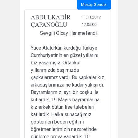
Mesajı Gönder
ABDULKADİR
11.11.2017
ÇAPANOĞLU
17:05:00
Sevgili Olcay Hanımefendi,
Yüce Atatürkün kurduğu Türkiye
Cumhuriyetinin en güzel yıllarını
biz yaşamışız. Ortaokul
yıllarımızda başımızda
şapkalarımız vardı. Bu şapkalar kız
arkadaşlarımıza ne kadar yakışırdı.
Bayramlarımızı ayrı bir coşku ile
kutlardık. 19 Mayıs bayramlarına
kız erkek bütün lise talebeleri
katılırdık. Halka sunacağımız
gösterileri beden eğitimi
öğretmenlerimizin nezaretinde
günlerce prova yapardık. 10