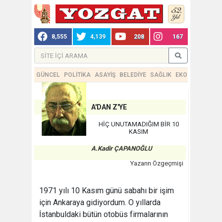
8,555
4,139
208
167
GÜNCEL
POLİTİKA
ASAYİŞ
BELEDİYE
SAĞLIK
EKONOMİ
TEKN
A'DAN Z'YE
HİÇ UNUTAMADIĞIM BİR 10
KASIM
A.Kadir ÇAPANOĞLU
Yazarın Özgeçmişi
1971 yılı 10 Kasım günü sabahı bir işim
için Ankaraya gidiyordum. O yıllarda
İstanbuldaki bütün otobüs firmalarının