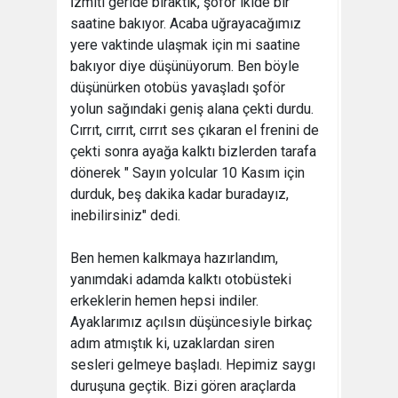
İzmiti geride bıraktık, şoför ikide bir
saatine bakıyor. Acaba uğrayacağımız
yere vaktinde ulaşmak için mi saatine
bakıyor diye düşünüyorum. Ben böyle
düşünürken otobüs yavaşladı şoför
yolun sağındaki geniş alana çekti durdu.
Cırrıt, cırrıt, cırrıt ses çıkaran el frenini de
çekti sonra ayağa kalktı bizlerden tarafa
dönerek " Sayın yolcular 10 Kasım için
durduk, beş dakika kadar buradayız,
inebilirsiniz" dedi.
Ben hemen kalkmaya hazırlandım,
yanımdaki adamda kalktı otobüsteki
erkeklerin hemen hepsi indiler.
Ayaklarımız açılsın düşüncesiyle birkaç
adım atmıştık ki, uzaklardan siren
sesleri gelmeye başladı. Hepimiz saygı
duruşuna geçtik. Bizi gören araçlarda