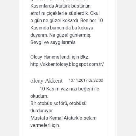
Kasımlarda Atatürk büstünün
etrafını çiçeklerle süslerdik. Okul
o gün ne güzel kokardı. Ben her 10
Kasımda burnumda bu kokuyu
duyarım. Ne güzel günlermiş.
Sevgi ve saygılarımla.
Olcay Hanımefendi için Bkz.
http://akkentolcay.blogspot.com.tr/
olcay Akkent
10.11.2017 02:32:00
10 Kasım yazınızı beğeni ile
okudum.
Bir otobüs şoförü, otobüsü
durduruyor.
Mustafa Kemal Atatürk'e selam
vermeleri için.